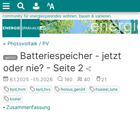
«
Photovoltaik / PV
Batteriespeicher - jetzt
·gelöst·
oder nie? - Seite 2
6.1.2025
-1.5.2026
160
40
21
byd_hvm
byd_hvs
fronius_gen24
huawei_luna
kostal
Zusammenfassung