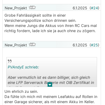
New_Projekt
6.1.2025
(
#24
)
Grobe Fahrlässigkeit sollte in einer
Versicherungspollize schon drinnen sein.
Fragen:
Wenn meine Jungs die Akkus von ihren RC Cars mal
richtig fordern, lade ich sie ja auch ohne zu zögern.
Findet ihr in meinen Annahmen/Betrachtungen
grundlegende Fehler?
New_Projekt
Macht ein 22kWh Speicher überhaupt Sinn?
6.1.2025
(
#25
)
Den Wirkungsgrad hab ich auch mal außen vor
gelassen, ich denke der Einfluss wird bei 10-15%
liegen, deckt sich das mit euren Erfahrungen?
PVAndyE schrieb:
Ich hoffe auf viele praktische Erfahrungen von euch!
😉
Aber vermutlich ist es dann billiger, sich gleich
eine LFP Serverrack Batterie mit OIB Zertifikat in
.
.
den Keller zu stellen.
Um ehrlich zu sein.
Da fühle ich mich mit meinem Leafakku auf Rollen in
einer Garage sicherer, als mit einem Akku im Keller.