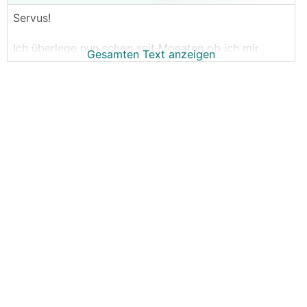
Servus!
Ich überlege nun schon seit Monaten ob ich mir
Gesamten Text anzeigen
einen Speicher anschaffen soll. Speicherfähigen
WR
gibt es schon, wäre also "plug&play". Ich hab auch
versuchst mir die Amortisation mit unterschiedlichen
Szenarien auszurechnen, für MICH muss sich ein
Speicher schon wirtschaftlich irgendwie rechnen.
Ersatzstromfähigkeit ist kein
Entscheidungskriterium.
Wieso gerade jetzt?
1. Seit Mai haben wir ein E-Auto. Ich war zuerst der
Meinung ich könnte über den Sommer das E-Auto zu
einem großen Teile nur über die PV laden. Die
Annahme war etwas naiv, HomeOffice und sonniges
Wetter haben natürlich nicht immer
zusammengepasst, das Auto hat aber trotzdem
geladen werden müssen.