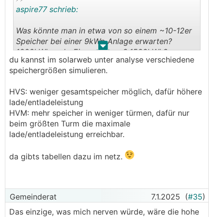
aspire77 schrieb:
Was könnte man in etwa von so einem ~10-12er
Speicher bei einer 9kWp Anlage erwarten?
.
.
1000kWh mehr Eigennutzung? 1500kWh?
du kannst im solarweb unter analyse verschiedene
speichergrößen simulieren.
HVS: weniger gesamtspeicher möglich, dafür höhere
lade/entladeleistung
HVM: mehr speicher in weniger türmen, dafür nur
beim größten Turm die maximale
lade/entladeleistung erreichbar.
da gibts tabellen dazu im netz.
Gemeinderat
7.1.2025
(
#35
)
Das einzige, was mich nerven würde, wäre die hohe