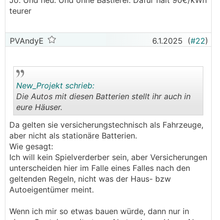
Jo. Und neu. Und ohne Bastlerei. Dafür halt 90€/kWh
.
.
teurer
Garagenanlage Flach und verschattet - Huawei
WR
5kW
5,74kWp / 4300kWh/a
PVAndyE
6.1.2025
(
#22
)
Gesamtproduktion pro Jahr: ~14800kWh
Probleme:
New_Projekt schrieb:
Die Autos mit diesen Batterien stellt ihr auch in
Der Fronius
WR
kann den Speicher nur mit maximal
eure Häuser.
5-6,5kW (man liest unterschiedliche Angaben) laden
und entladen. Das heißt ich kann das E-Auto auch
.
.
Da gelten sie versicherungstechnisch als Fahrzeuge,
nur mit dieser Leistung über Nacht laden, dadurch ist
aber nicht als stationäre Batterien.
natürlich der Wirkungsgrad schlechter.
Wie gesagt:
Ich will kein Spielverderber sein, aber Versicherungen
Amortisationsrechnung:
unterscheiden hier im Falle eines Falles nach den
geltenden Regeln, nicht was der Haus- bzw
Meine PV Anlagen laufen nun schon einige Jahre
Autoeigentümer meint.
(Hausanlage 6 voll Kalenderjahre, Garagenanlage 2)
das heißt ich habe recht gute Produktionswerte und
Wenn ich mir so etwas bauen würde, dann nur in