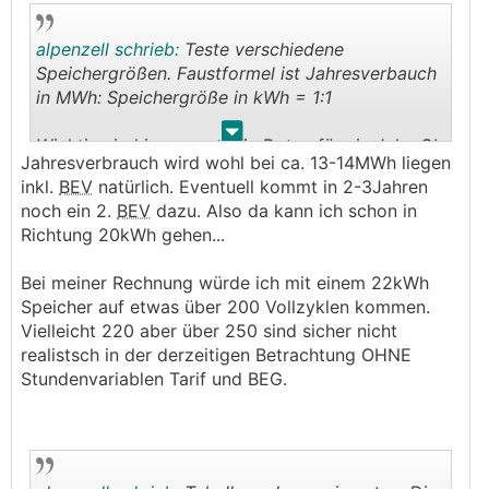
alpenzell schrieb:
Teste verschiedene
Speichergrößen. Faustformel ist Jahresverbauch
in MWh: Speichergröße in kWh = 1:1
.
.
Wichtig sind immer nur die Daten für ein Jahr. Ob
Jahresverbrauch wird wohl bei ca. 13-14MWh liegen
deine Monatsersparnisse realistisch sind, kann
inkl.
BEV
natürlich. Eventuell kommt in 2-3Jahren
ich nicht sagen. Batterieladung pro Jahr durch
noch ein 2.
BEV
dazu. Also da kann ich schon in
Speichergröße nehmen und man erhält die
Richtung 20kWh gehen...
Vollzyklen/Jahr. Alles was über 250 geht ist
richtig gut.
Bei meiner Rechnung würde ich mit einem 22kWh
Speicher auf etwas über 200 Vollzyklen kommen.
Vielleicht 220 aber über 250 sind sicher nicht
realistsch in der derzeitigen Betrachtung OHNE
Stundenvariablen Tarif und BEG.