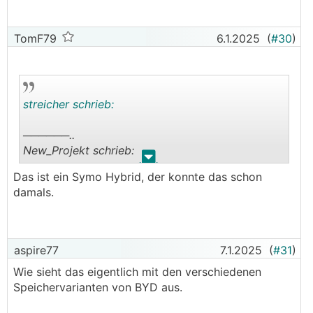
TomF79
6.1.2025
(
#30
)
streicher schrieb:
──────..
New_Projekt schrieb:
.
.
Das ist ein Symo Hybrid, der konnte das schon
110.- Euro pro KWh Speicher inkl. WR, Steuerung
damals.
und Nissan Leaf Batterie.
───────────────
Seit wann kan ein Symo eine Batterie?
aspire77
7.1.2025
(
#31
)
Kannst du da mehr schreiben wie du das
Wie sieht das eigentlich mit den verschiedenen
realisiert hast?
Speichervarianten von BYD aus.