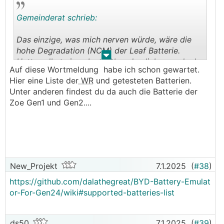
Gemeinderat schrieb:
Das einzige, was mich nerven würde, wäre die
hohe Degradation (NCM) der Leaf Batterie.
.
.
Hatte selbst einen Leaf. Aber den lieber noch als
Auf diese Wortmeldung habe ich schon gewartet.
Auto mit 60% SOH verkauft ;)
Hier eine Liste der
WR
und getesteten Batterien.
Unter anderen findest du da auch die Batterie der
Zoe Gen1 und Gen2....
New_Projekt
7.1.2025
(
#38
)
https://github.com/dalathegreat/BYD-Battery-Emulat
or-For-Gen24/wiki#supported-batteries-list
ds50
7.1.2025
(
#39
)