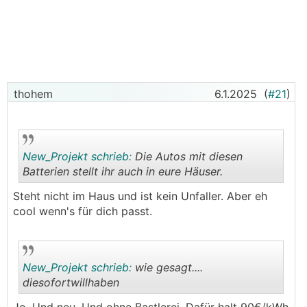
Idee: Mit einem Speicher könnte ich die verbrauchten
~20kWh für eine Fahrt in die Firma über Nacht
wieder in das E-Auto laden und bin nicht so
"abhängig" vom Wetter. Dadurch würde sich auch
der Speicher schneller rechnen.
thohem
6.1.2025
(
#21
)
2. Netzkosten sind gestiegen und werden wohl noch
weiter steigen
3. Speicherkosten sind interessant (7300€ netto für
New_Projekt schrieb:
Die Autos mit diesen
22kWh) und sinken weiterhin
Batterien stellt ihr auch in eure Häuser.
PV Anlagen:
Steht nicht im Haus und ist kein Unfaller. Aber eh
.
.
cool wenn's für dich passt.
Hausanlage Süd - Fronius Hybrid
WR
5kW (an dem
würde der Speicher angeschlossen werden)
6,48kWp / 8200kWh/a
New_Projekt schrieb:
wie gesagt....
diesofortwillhaben
Gartenhausanlage Nord5° - SMA
WR
2,5kW
2,31kWp / 2300kWh/a