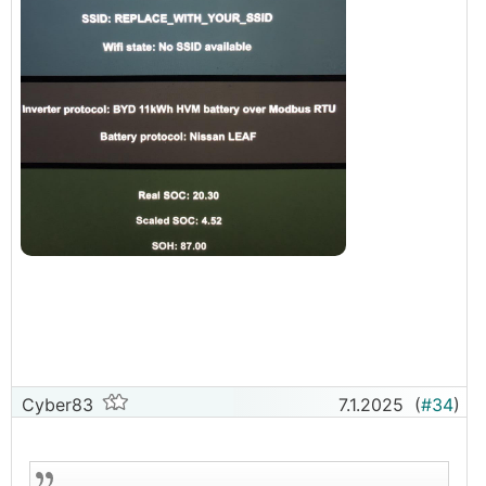
Cyber83
7.1.2025
(
#34
)