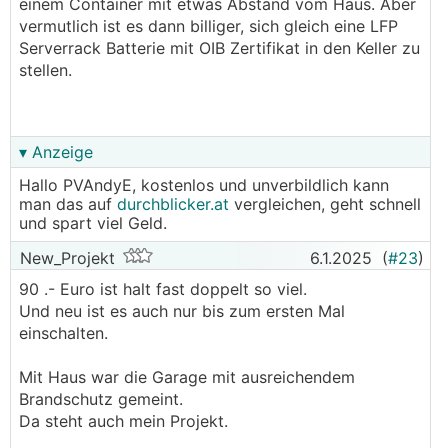
weiß wie die Autarkie derzeit aussieht. Aufgrund des
einem Container mit etwas Abstand vom Haus. Aber
22kWh Speicher erwarte ich mir dass ich von April
vermutlich ist es dann billiger, sich gleich eine LFP
bis September trotz E-Auto mehr oder weniger
Serverrack Batterie mit OIB Zertifikat in den Keller zu
Autark unterwerden sein kann. Über die restlichen
stellen.
Monate natürlich nicht.
Das heißt unterm Strich sollte ich 4500 - 4800kWh
pro Jahr über den Speicher laufen lassen können.
▾ Anzeige
Zusätzlich habe ich noch drei Kostenszenarien
dargestellt:
Hallo PVAndyE, kostenlos und unverbildlich kann
"derzeit" - gelb dargestellt (7,5ct/kWh Einspeisung
man das auf
durchblicker.at
vergleichen, geht schnell
zu 26ct/kWh Bezug Fixtarif)
und spart viel Geld.
bis hin zu
New_Projekt
6.1.2025
(
#23
)
"best case" - grün dargestellt was die Zukunft
(steigende Netzkosten) abbilden soll.
90 .- Euro ist halt fast doppelt so viel.
Und neu ist es auch nur bis zum ersten Mal
Das ist natürlich alles glaskugellesen und variable
einschalten.
Bezugstarife, welche die Betrachtung noch besser
machen könnten, wurden noch garnicht betrachtet,
Mit Haus war die Garage mit ausreichendem
ABER ich denke das Ziel der Amortisation von unter
Brandschutz gemeint.
10 Jahren ist auf jedenfall gegeben, selbst mit einem
Da steht auch mein Projekt.
relativ großen Speicher von 22kWh.