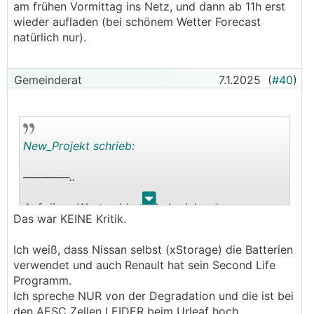
am frühen Vormittag ins Netz, und dann ab 11h erst
wieder aufladen (bei schönem Wetter Forecast
natürlich nur).
Gemeinderat
7.1.2025
(
#40
)
New_Projekt schrieb:
──────..
.
.
Auf diese Wortmeldung habe ich schon
Das war KEINE Kritik.
gewartet.
Hier eine Liste der
WR
und getesteten Batterien.
Ich weiß, dass Nissan selbst (xStorage) die Batterien
Unter anderen findest du da auch die Batterie
verwendet und auch Renault hat sein Second Life
der Zoe Gen1 und Gen2....
Programm.
Ich spreche NUR von der Degradation und die ist bei
den AESC Zellen LEIDER beim Urleaf hoch.