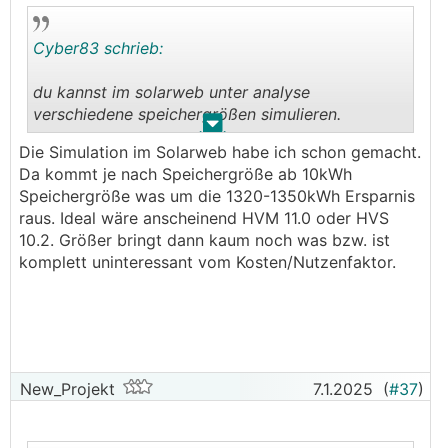
Cyber83 schrieb:
du kannst im solarweb unter analyse
verschiedene speichergrößen simulieren.
.
.
Die Simulation im Solarweb habe ich schon gemacht.
HVS: weniger gesamtspeicher möglich, dafür
Da kommt je nach Speichergröße ab 10kWh
höhere lade/entladeleistung
Speichergröße was um die 1320-1350kWh Ersparnis
HVM: mehr speicher in weniger türmen, dafür nur
raus. Ideal wäre anscheinend HVM 11.0 oder HVS
beim größten Turm die maximale
10.2. Größer bringt dann kaum noch was bzw. ist
lade/entladeleistung erreichbar.
komplett uninteressant vom Kosten/Nutzenfaktor.
New_Projekt
7.1.2025
(
#37
)