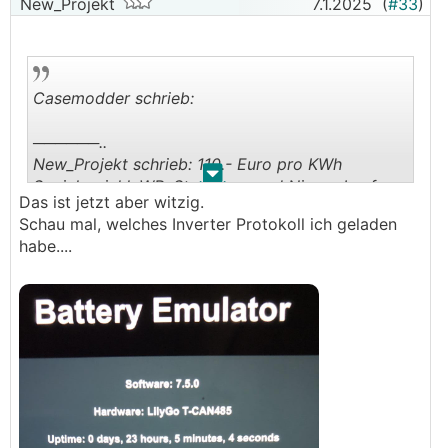
New_Projekt
7.1.2025
(
#33
)
Casemodder schrieb:
──────..
New_Projekt schrieb: 110.- Euro pro KWh
.
.
Speicher inkl. WR, Steuerung und Nissan Leaf
Das ist jetzt aber witzig.
Batterie.
Schau mal, welches Inverter Protokoll ich geladen
───────────────
habe....
Wow! Aber kommt für mich nicht in Frage. 1. aus
Platzgründen und 2. habe ich mit den
"Bastelvarianten" abgeschlossen. Es soll
plug&play sein mit BYD HVM Batterie an einen
Fronius Symo Hybrid
WR
.