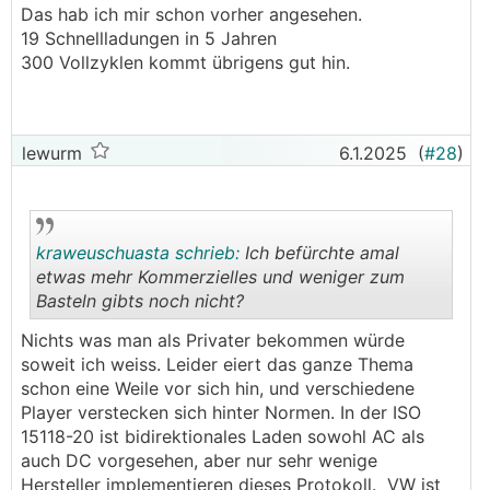
Das hab ich mir schon vorher angesehen.
Zyklen her. Wobei der Autoakku durch
19 Schnellladungen in 5 Jahren
Schnellladungen auch wieder mehr gealtert ist
300 Vollzyklen kommt übrigens gut hin.
(grad der Leaf Akku).
lewurm
6.1.2025
(
#28
)
kraweuschuasta schrieb:
Ich befürchte amal
etwas mehr Kommerzielles und weniger zum
Basteln gibts noch nicht?
.
.
Nichts was man als Privater bekommen würde
soweit ich weiss. Leider eiert das ganze Thema
schon eine Weile vor sich hin, und verschiedene
Player verstecken sich hinter Normen. In der ISO
15118-20 ist bidirektionales Laden sowohl AC als
auch DC vorgesehen, aber nur sehr wenige
Hersteller implementieren dieses Protokoll. VW ist