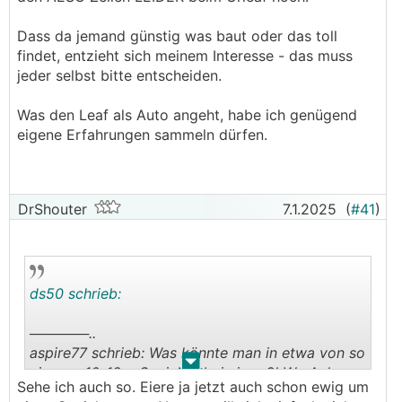
Dass da jemand günstig was baut oder das toll
findet, entzieht sich meinem Interesse - das muss
jeder selbst bitte entscheiden.
Was den Leaf als Auto angeht, habe ich genügend
eigene Erfahrungen sammeln dürfen.
DrShouter
7.1.2025
(
#41
)
ds50 schrieb:
──────..
aspire77 schrieb: Was könnte man in etwa von so
.
.
einem ~10-12er Speicher bei einer 9kWp Anlage
Sehe ich auch so. Eiere ja jetzt auch schon ewig um
erwarten? 1000kWh mehr Eigennutzung?