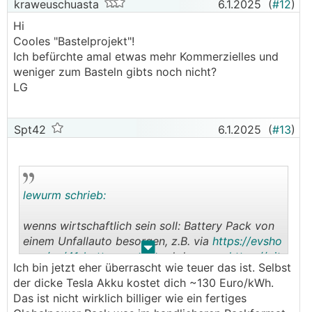
kraweuschuasta
6.1.2025
(
#12
)
Hi
Cooles "Bastelprojekt"!
Ich befürchte amal etwas mehr Kommerzielles und
weniger zum Basteln gibts noch nicht?
LG
Spt42
6.1.2025
(
#13
)
lewurm schrieb:
wenns wirtschaftlich sein soll: Battery Pack von
einem Unfallauto besorgen, z.B. via
https://evsho
.
.
p.eu/en/41-battery-pack
und dann per
https://git
Ich bin jetzt eher überrascht wie teuer das ist. Selbst
hub.com/dalathegreat/Battery-Emulator
an den
der dicke Tesla Akku kostet dich ~130 Euro/kWh.
🙂
Wechselrichter hängen
Das ist nicht wirklich billiger wie ein fertiges