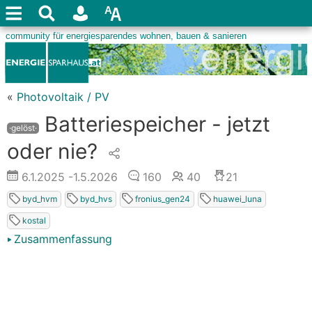
«
Photovoltaik / PV
Batteriespeicher - jetzt
·gelöst·
oder nie?
6.1.2025
-1.5.2026
160
40
21
byd_hvm
byd_hvs
fronius_gen24
huawei_luna
kostal
Zusammenfassung