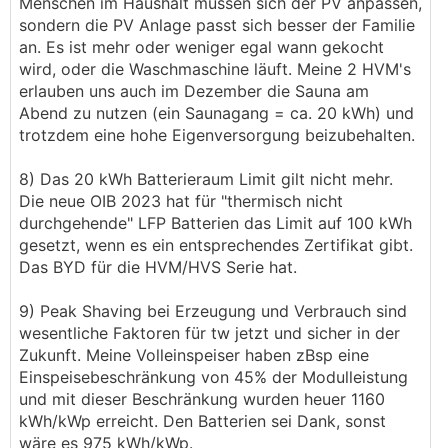
Menschen im Haushalt müssen sich der PV anpassen,
sondern die PV Anlage passt sich besser der Familie
an. Es ist mehr oder weniger egal wann gekocht
wird, oder die Waschmaschine läuft. Meine 2 HVM's
erlauben uns auch im Dezember die Sauna am
Abend zu nutzen (ein Saunagang = ca. 20 kWh) und
trotzdem eine hohe Eigenversorgung beizubehalten.
8) Das 20 kWh Batterieraum Limit gilt nicht mehr.
Die neue OIB 2023 hat für "thermisch nicht
durchgehende" LFP Batterien das Limit auf 100 kWh
gesetzt, wenn es ein entsprechendes Zertifikat gibt.
Das BYD für die HVM/HVS Serie hat.
9) Peak Shaving bei Erzeugung und Verbrauch sind
wesentliche Faktoren für tw jetzt und sicher in der
Zukunft. Meine Volleinspeiser haben zBsp eine
Einspeisebeschränkung von 45% der Modulleistung
und mit dieser Beschränkung wurden heuer 1160
kWh/kWp erreicht. Den Batterien sei Dank, sonst
wäre es 975 kWh/kWp.