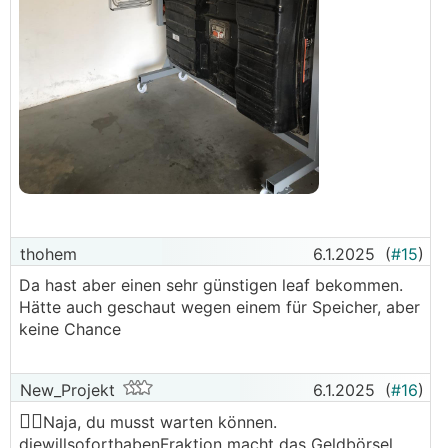
thohem
6.1.2025
(
#15
)
Da hast aber einen sehr günstigen leaf bekommen.
Hätte auch geschaut wegen einem für Speicher, aber
keine Chance
New_Projekt
6.1.2025
(
#16
)
🤷‍♀️
Naja, du musst warten können.
diewillsoforthabenFraktion macht das Geldbörsel