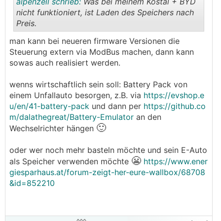
alpenzell schrieb:
Was bei meinem Kostal + BYD
nicht funktioniert, ist Laden des Speichers nach
Preis.
.
.
man kann bei neueren firmware Versionen die
Steuerung extern via ModBus machen, dann kann
sowas auch realisiert werden.
wenns wirtschaftlich sein soll: Battery Pack von
einem Unfallauto besorgen, z.B. via
https://evshop.e
u/en/41-battery-pack
und dann per
https://github.co
m/dalathegreat/Battery-Emulator
an den
🙂
Wechselrichter hängen
oder wer noch mehr basteln möchte und sein E-Auto
😬
als Speicher verwenden möchte
https://www.ener
giesparhaus.at/forum-zeigt-her-eure-wallbox/68708
&id=852210