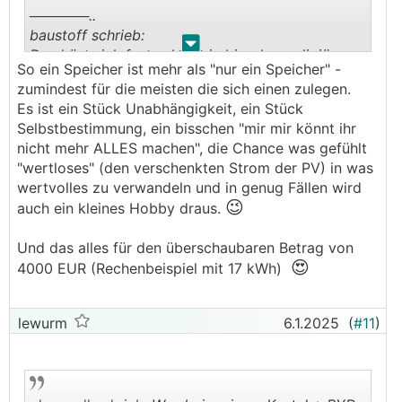
──────..
baustoff schrieb:
.
.
Das hört sich fast schon ein bisschen religiös an.
So ein Speicher ist mehr als "nur ein Speicher" -
Habe nicht gewusst, welche Auswirkung so eine
zumindest für die meisten die sich einen zulegen.
PV / Speicher haben kann, sogar auf das
Es ist ein Stück Unabhängigkeit, ein Stück
Familienleben. ;)
Selbstbestimmung, ein bisschen "mir mir könnt ihr
───────────────
nicht mehr ALLES machen", die Chance was gefühlt
"wertloses" (den verschenkten Strom der PV) in was
😀
Weniger religiös, als praktisch.
wertvolles zu verwandeln und in genug Fällen wird
😉
auch ein kleines Hobby draus.
Das Frage "wann soll ich was einschalten?", oder
das 10x am Tag auf's Handy schauen ob's jetzt
Und das alles für den überschaubaren Betrag von
😀
passt, gibt es halt nicht mehr
😍
4000 EUR (Rechenbeispiel mit 17 kWh)
Es gibt Wichtigeres im Leben .....
lewurm
6.1.2025
(
#11
)