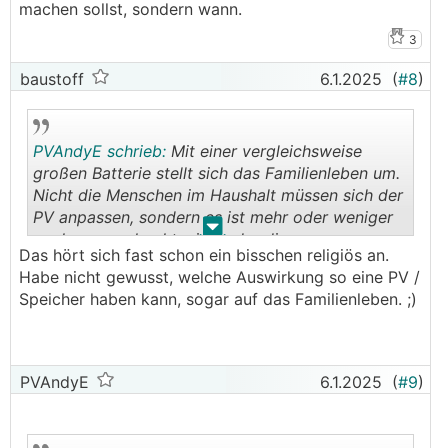
machen sollst, sondern wann.
3
baustoff
6.1.2025
(
#8
)
PVAndyE schrieb:
Mit einer vergleichsweise
großen Batterie stellt sich das Familienleben um.
Nicht die Menschen im Haushalt müssen sich der
PV anpassen, sondern es ist mehr oder weniger
.
.
egal wann gekocht wird, oder die
Das hört sich fast schon ein bisschen religiös an.
Waschmaschine läuft.
Habe nicht gewusst, welche Auswirkung so eine PV /
Speicher haben kann, sogar auf das Familienleben. ;)
PVAndyE
6.1.2025
(
#9
)