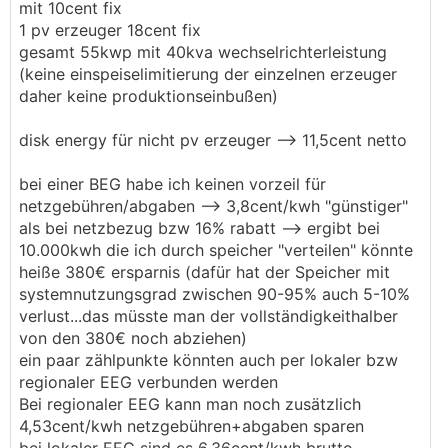
mit 10cent fix
eigener PV Anlage" Modell, daß meistens noch in
1 pv erzeuger 18cent fix
den Köpfen herumgeistert.
gesamt 55kwp mit 40kva wechselrichterleistung
(keine einspeiselimitierung der einzelnen erzeuger
daher keine produktionseinbußen)
disk energy für nicht pv erzeuger --> 11,5cent netto
bei einer BEG habe ich keinen vorzeil für
netzgebühren/abgaben --> 3,8cent/kwh "günstiger"
als bei netzbezug bzw 16% rabatt --> ergibt bei
10.000kwh die ich durch speicher "verteilen" könnte
heiße 380€ ersparnis (dafür hat der Speicher mit
systemnutzungsgrad zwischen 90-95% auch 5-10%
verlust...das müsste man der vollständigkeithalber
von den 380€ noch abziehen)
ein paar zählpunkte könnten auch per lokaler bzw
regionaler EEG verbunden werden
Bei regionaler EEG kann man noch zusätzlich
4,53cent/kwh netzgebühren+abgaben sparen