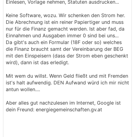
Einlesen, Vorlage nehmen, Statuten ausdrucken...
Dann die Frage mit wem gründe ich die EEG?
Welche Mitglieder? Fragen über Fragen - hätte
Keine Software, wozu. Wir schenken den Strom her.
jetzt noch mindestens ein Dutzend davon, ich
Die Abrechnung ist ein reiner Papiertiger und muss
seh schon, mit 4h geht sich das nicht aus. Wo
nur für die Finanz gemacht werden. Ist aber fad, da
fängt man hier am besten zu lesen an, Tipps?
Einnahmen und Ausgaben immer 0 sind bei uns...
Da gibt's auch ein Formular (18F oder so) welches
die Finanz braucht samt der Vereinbarung der BEG
mit den Einspeisern (dass der Strom eben geschenkt
wird), dann ist das erledigt.
Mit wem du willst. Wenn Geld fließt und mit Fremden
ist's halt aufwendig. DEN Aufwand würd ich mir nicht
antun wollen....
Aber alles gut nachzulesen im Internet, Google ist
dein Freund: energiegemeinschaften.gv.at