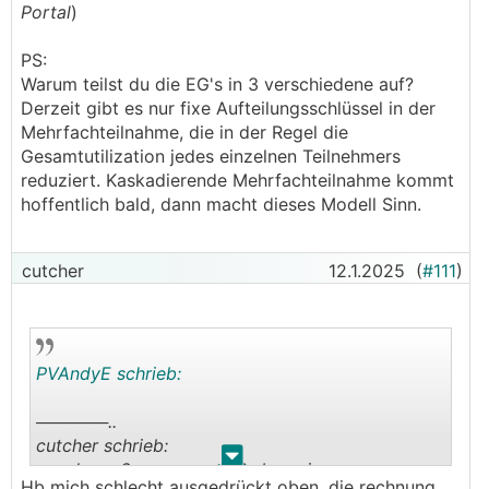
Portal
)
PS:
Warum teilst du die EG's in 3 verschiedene auf?
Derzeit gibt es nur fixe Aufteilungsschlüssel in der
Mehrfachteilnahme, die in der Regel die
Gesamtutilization jedes einzelnen Teilnehmers
reduziert. Kaskadierende Mehrfachteilnahme kommt
hoffentlich bald, dann macht dieses Modell Sinn.
cutcher
12.1.2025
(
#111
)
PVAndyE schrieb:
──────..
cutcher schrieb:
.
.
annahme: 2 pv erzeuger haben einen
Hb mich schlecht ausgedrückt oben, die rechnung