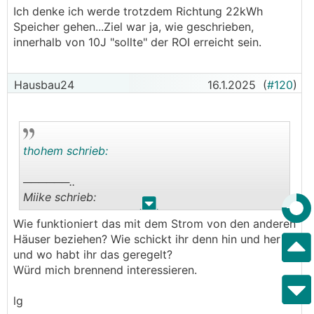
Ich denke ich werde trotzdem Richtung 22kWh
Speicher gehen...Ziel war ja, wie geschrieben,
innerhalb von 10J "sollte" der ROI erreicht sein.
Hausbau24
16.1.2025
(
#120
)
thohem schrieb:
──────..
Miike schrieb:
.
.
Wie funktioniert das mit dem Strom von den anderen
Ich gestehe, mich bis heute noch nicht
Häuser beziehen? Wie schickt ihr denn hin und her
ausführlich mit dem Thema der EG
und wo habt ihr das geregelt?
auseinandergesetzt zu haben. Also korrigiert
Würd mich brennend interessieren.
mich gerne, wenn ich falsch liege.
lg
Bei dir, Andy, ist doch alles x-fach dimensioniert.