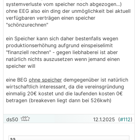
systemverluste vom speicher noch abgezogen...)
kann für jeden Einspeiser und jeden Verbraucher
ohne EEG also ein ding der unmöglichkeit bei aktuell
individuell den sogannten Teilnahmefaktor zum
verfügbaren verträgen einen speicher
nächsten Arbeitstag ändern. Sollte so ein
"schönzurechnen"
"Gottesgeschenk" an unerwarteter hoher
Einspeisevergütung hereinschneien, dann braucht
ein Speicher kann sich daher bestenfalls wegen
man einfach nur bei den betroffenen Einspeisern
produktionserhöhung aufgrund einspeiselimit
den Teilnahmefaktor in der EG von 100% auf 1%
"finanziell rechnen" - gegen liebhaberei ist aber
setzen und ohne Veränderung der bestehenden
natürlich nichts auszusetzen wenn jemand einen
EG Struktur, wird ab dem nächsten Arbeitstag
speicher will
99% der Produktion dem spendablen
Energieabnehmer zugewiesen. Ist diese
eine BEG
ohne speicher
demgegenüber ist natürlich
Hochpreisperiode vorbei, setzt man den
wirtschaftlich interessant, da die vereinsgründung
Teilnahmefaktor wieder auf 100% und hat am
einmalig 20€ kostet und die laufenden kosten 0€
nächsten Arbeitstag wieder seine ursprüngliche
betragen (breakeven liegt dann bei 526kwh)
EG Struktur. Dauert nur ein paar Minuten im EDA
Portal)
ds50
12.1.2025
(
#112
)
PS:
Warum teilst du die EG's in 3 verschiedene auf?
Derzeit gibt es nur fixe Aufteilungsschlüssel in