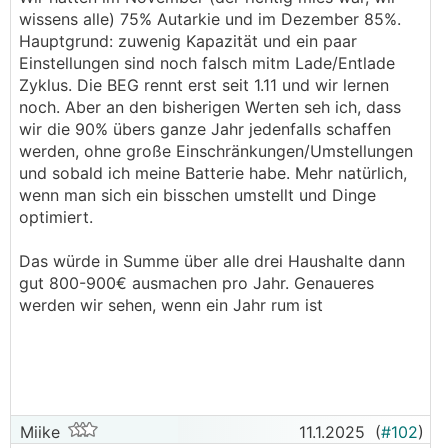
Ich hab eine PV wo ich schon heute ohne
wissens alle) 75% Autarkie und im Dezember 85%.
Speicher Richtung 55% Eigenverbrauch komme.
Garagenanlage Flach und verschattet - Huawei
WR
Hauptgrund: zuwenig Kapazität und ein paar
Ich möchte schlank bleiben und mein Invest am
5kW
Einstellungen sind noch falsch mitm Lade/Entlade
Minimum halten.
5,74kWp / 4300kWh/a
Zyklus. Die BEG rennt erst seit 1.11 und wir lernen
Wenn ich bei meinem Setup die Amortisation der
noch. Aber an den bisherigen Werten seh ich, dass
Batterie via EG auf 6-7y bringe, dann würde das
Gesamtproduktion pro Jahr: ~14800kWh
wir die 90% übers ganze Jahr jedenfalls schaffen
einem jährlichen Profit von etwa 300€ aus der
werden, ohne große Einschränkungen/Umstellungen
EG entsprechen. Ist jetzt nichts, aber der
Probleme:
und sobald ich meine Batterie habe. Mehr natürlich,
dahinterstehende Aufwand muss man
wenn man sich ein bisschen umstellt und Dinge
gegenüberstellen. Hier braucht es Skalierung, wie
Der Fronius
WR
kann den Speicher nur mit maximal
optimiert.
bei dir, Andy. Dann lohnt sich auch der Aufwand
5-6,5kW (man liest unterschiedliche Angaben) laden
und der dahinter liegende Kapitaleinsatz.
und entladen. Das heißt ich kann das E-Auto auch
Das würde in Summe über alle drei Haushalte dann
nur mit dieser Leistung über Nacht laden, dadurch ist
gut 800-900€ ausmachen pro Jahr. Genaueres
natürlich der Wirkungsgrad schlechter.
werden wir sehen, wenn ein Jahr rum ist
Amortisationsrechnung:
Meine PV Anlagen laufen nun schon einige Jahre
(Hausanlage 6 voll Kalenderjahre, Garagenanlage 2)
das heißt ich habe recht gute Produktionswerte und
Miike
11.1.2025
(
#102
)