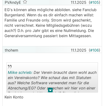
PVAndyE
11.1.2025
(
#105
)
EG's können alles mögliche abbilden. siehe Fanclub
Burgenland. Wenn du es dir einfach machen willst:
Familie und Freunde only. Strom wird geschenkt,
nicht verrechnet. Keine Mitgliedsgebühren (wozu
auch?) D.h. pro Jahr gibt es eine Nullmeldung. Die
Generalversammlung passiert beim Mittagessen.
thohem
11.1.2025
(
#106
)
Miike schrieb:
Der Verein braucht dann wohl auch
ein Vereinskonto? Wie schaut das mit Statuten
aus? Welche Software verwendet man für die
Abrechung/EG? Oder sprechen wir hier von einer
.
.
Registrierung bei Neoom dgl? Steuerliche
Kein Konto
Situation?