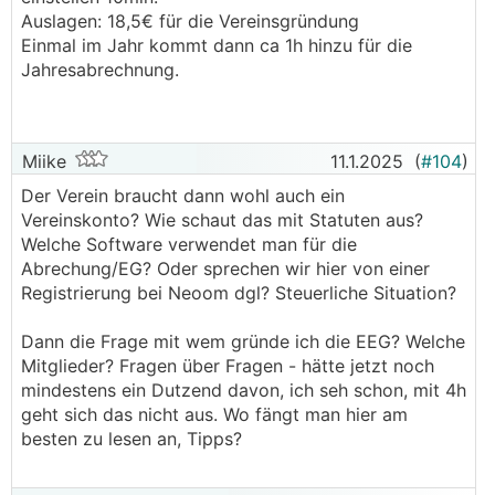
Auslagen: 18,5€ für die Vereinsgründung
Einmal im Jahr kommt dann ca 1h hinzu für die
Jahresabrechnung.
Fragen:
Miike
11.1.2025
(
#104
)
Findet ihr in meinen Annahmen/Betrachtungen
grundlegende Fehler?
Der Verein braucht dann wohl auch ein
Macht ein 22kWh Speicher überhaupt Sinn?
Vereinskonto? Wie schaut das mit Statuten aus?
Den Wirkungsgrad hab ich auch mal außen vor
Welche Software verwendet man für die
gelassen, ich denke der Einfluss wird bei 10-15%
Abrechung/EG? Oder sprechen wir hier von einer
liegen, deckt sich das mit euren Erfahrungen?
Registrierung bei Neoom dgl? Steuerliche Situation?
Ich hoffe auf viele praktische Erfahrungen von euch!
Dann die Frage mit wem gründe ich die EEG? Welche
😉
Mitglieder? Fragen über Fragen - hätte jetzt noch
mindestens ein Dutzend davon, ich seh schon, mit 4h
geht sich das nicht aus. Wo fängt man hier am
besten zu lesen an, Tipps?