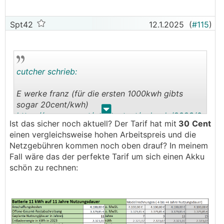
Spt42
12.1.2025
(
#115
)
cutcher schrieb:
E werke franz (für die ersten 1000kwh gibts
sogar 20cent/kwh)
.
.
https://www.ewg.at/wp-content/uploads/2023/0
Ist das sicher noch aktuell? Der Tarif hat mit
30
Cent
6/EWG-Preisblatt-Franz-PV-Kombi_ab-20230615.
einen vergleichsweise hohen Arbeitspreis und die
pdf
Netzgebühren kommen noch oben drauf? In meinem
Fall wäre das der perfekte Tarif um sich einen Akku
Der tarif macht für alle "vieleinspeiser" sinn, den
schön zu rechnen:
gibt es mittlerweile schon ewig (hab ich hier im
forum aber eh bereits des öfteren geschrieben)
🤷‍♀️