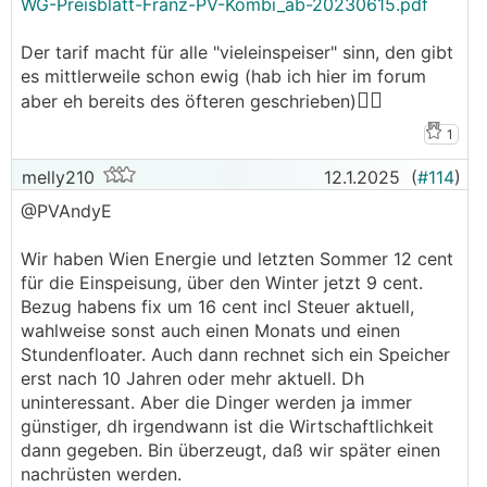
WG-Preisblatt-Franz-PV-Kombi_ab-20230615.pdf
Sommermonate, denn dort spielt für Einspeiser
die Musik...)
Der tarif macht für alle "vieleinspeiser" sinn, den gibt
es mittlerweile schon ewig (hab ich hier im forum
🤷‍♀️
aber eh bereits des öfteren geschrieben)
1
melly210
12.1.2025
(
#114
)
@PVAndyE
Wir haben Wien Energie und letzten Sommer 12 cent
für die Einspeisung, über den Winter jetzt 9 cent.
Bezug habens fix um 16 cent incl Steuer aktuell,
wahlweise sonst auch einen Monats und einen
Stundenfloater. Auch dann rechnet sich ein Speicher
erst nach 10 Jahren oder mehr aktuell. Dh
uninteressant. Aber die Dinger werden ja immer
günstiger, dh irgendwann ist die Wirtschaftlichkeit
dann gegeben. Bin überzeugt, daß wir später einen
nachrüsten werden.