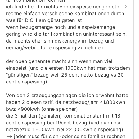
https://www.ewg.at/wp-content/uploads/2023/0
ich finde bei dir nichts von einspeisemengen etc -->
6/EWG-Preisblatt-Franz-PV-Kombi_ab-20230615.
rechne einfach verschiedene kombinationen durch
pdf
was für DICH am günstigsten ist
wenn bezugsmenge hoch und einspeisemenge
Der tarif macht für alle "vieleinspeiser" sinn, den
gering wird die tarifkombination uninteressant sein,
gibt es mittlerweile schon ewig (hab ich hier im
da machts eher sinn diskenergy im bezug und
forum aber eh bereits des öfteren geschrieben)
oemag/web/... für einspeisung zu nehmen
🤷‍♀️
───────────────
der oben genannte macht sinn wenn man viel
einspeist (und die ersten 1000kwh hat man trotzdem
Ist das sicher noch aktuell? Der Tarif hat mit 30
"günstigen" bezug weil 25 cent netto bezug vs 20
Cent einen vergleichsweise hohen Arbeitspreis
cent einspeisung)
und die Netzgebühren kommen noch oben
drauf? In meinem Fall wäre das der perfekte Tarif
Von den 3 erzeugungsanlagen die ich erwähnt hatte
um sich einen Akku schön zu rechnen:
haben 2 diesen tarif, da netzbezug/jahr <1.800kwh
bwz <900kwh (ohne speicher)
die 3 hat den (genialen) kombinationstarif mit 18
cent einspeisung bei 19cent bezug (und auch nur
netzbezug 1.600kwh, bei 22.000kwh einspeisung)
--> jeder muss für sich (oder seine familie) rechnen