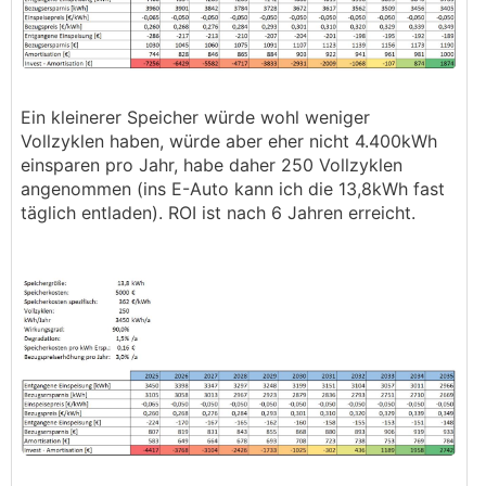
Skalierungsbenefits von im Bau befindlichen
Anlagen berücksichtigt, die eine EG von Anfang
berücksichtigen (wollen).
Und wenn ich einen Vorschlag zum Begriff
Ein kleinerer Speicher würde wohl weniger
"Liebhaberei" machen darf: Ich würde es eher als
Vollzyklen haben, würde aber eher nicht 4.400kWh
"Komfortgewinn" bezeichnen, wenn man etwas
einsparen pro Jahr, habe daher 250 Vollzyklen
unabhängiger von den physikalischen und
angenommen (ins E-Auto kann ich die 13,8kWh fast
technischen Eigenheiten bzw. Einschränkungen
täglich entladen). ROI ist nach 6 Jahren erreicht.
der erneuerbaren Energiequelle Solar sein
möchte.
Die perfekte Energiequelle ist vermutlich jene, an
die man nicht mehr denken muß, wenn man sie
braucht.