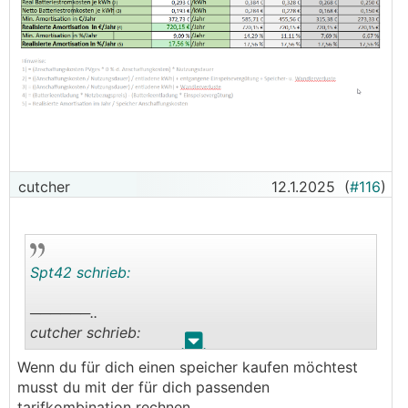
cutcher
12.1.2025
(
#116
)
Spt42 schrieb:
──────..
cutcher schrieb:
.
.
Wenn du für dich einen speicher kaufen möchtest
E werke franz (für die ersten 1000kwh gibts
musst du mit der für dich passenden
sogar 20cent/kwh)
tarifkombination rechnen