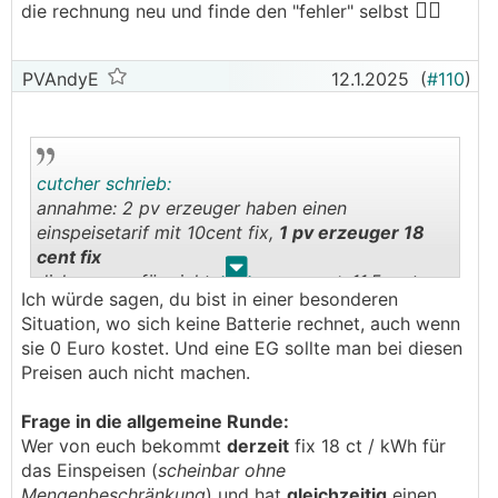
🤷‍♀️
die rechnung neu und finde den "fehler" selbst
───────────────
(Dein Speicher kostet 400€/kWh. Meiner
PVAndyE
12.1.2025
(
#110
)
260€/kWh, aber inkl. Victron. Finde den "Fehler".
😉
Aber gut, meiner ist halt gebastelt...)
cutcher schrieb:
annahme: 2 pv erzeuger haben einen
einspeisetarif mit 10cent fix,
1 pv erzeuger 18
cent fix
.
.
disk energy für nicht pv erzeuger --> 11,5cent
Ich würde sagen, du bist in einer besonderen
netto
Situation, wo sich keine Batterie rechnet, auch wenn
sie 0 Euro kostet. Und eine EG sollte man bei diesen
Preisen auch nicht machen.
Frage in die allgemeine Runde:
Wer von euch bekommt
derzeit
fix 18 ct / kWh für
das Einspeisen (
scheinbar ohne
Mengenbeschränkung
) und hat
gleichzeitig
einen