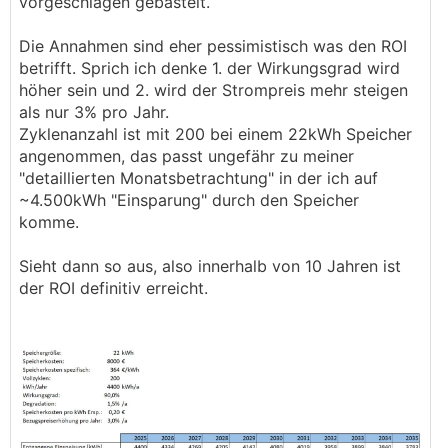
vorgeschlagen gebastelt.
Zu den anderen Punkten:
Die Annahmen sind eher pessimistisch was den ROI
betrifft. Sprich ich denke 1. der Wirkungsgrad wird
Du hast bei deiner Berechnung noch die Batterie
höher sein und 2. wird der Strompreis mehr steigen
Förderungen jenseits der MWst Befreiung
als nur 3% pro Jahr.
vergessen, die es in einzelnen Bundesländern gab
Zyklenanzahl ist mit 200 bei einem 22kWh Speicher
bzw. gibt. Bsp: 10 kWh in Wien mit 200 Euro /
angenommen, das passt ungefähr zu meiner
kWh bzw. max 30 %.
"detaillierten Monatsbetrachtung" in der ich auf
~4.500kWh "Einsparung" durch den Speicher
Nimmt man deinen Ansatz und setzt diese
komme.
beiden aktualisierten Preise für eine 22 kWh
Batterie ein, ergibt sich eine Amortisationszeit in
Sieht dann so aus, also innerhalb von 10 Jahren ist
einer BEG von 10 Jahren und in einer lokalen EEG
der ROI definitiv erreicht.
von 6,6 Jahren. BTW: Ich hab das
durchschnittliche österreichische Netzentgelt
(ohne Kleinwalsertal) von 2025 genommen: 7,12
ct / kWh.
Aber die Rechnung ist noch immer nicht generell
anwendbar, da sie nicht die Sunk Cost von
bestehenden Anlagen, bzw die möglichen