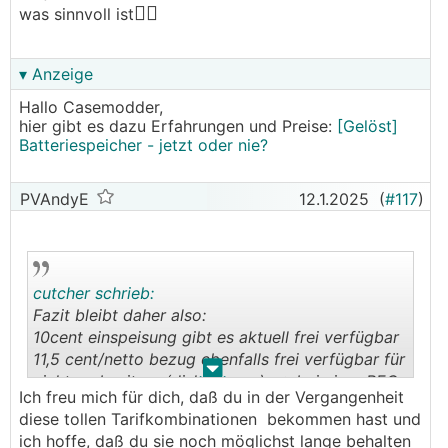
🤷‍♀️
was sinnvoll ist
▾ Anzeige
Hallo Casemodder,
hier gibt es dazu Erfahrungen und Preise:
[Gelöst]
Batteriespeicher - jetzt oder nie?
PVAndyE
12.1.2025
(
#117
)
cutcher schrieb:
Fazit bleibt daher also:
10cent einspeisung gibt es aktuell frei verfügbar
11,5 cent/netto bezug ebenfalls frei verfügbar für
.
.
nicht pv besitzer (disk energy) --> bei einer BEG
Ich freu mich für dich, daß du in der Vergangenheit
spare ich mir genau heiße 3,8cent/kwh brutto
diese tollen Tarifkombinationen bekommen hast und
wenn man eine BEG gründet (und da gehören
ich hoffe, daß du sie noch möglichst lange behalten
systemverluste vom speicher noch abgezogen...)