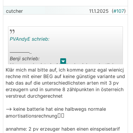
cutcher
11.1.2025
(
#107
)
PVAndyE schrieb:
──────..
Benji schrieb:
.
.
Hmmm... das ist ein Ansatz den ich so deutlich
Klär mich mal bitte auf, ich komme ganz egal wienicj
noch gar nicht am Radar hatte... das hat jetzt
rechne mit einer BEG auf keine günstige variante und
aber wenig bis nichts mit deiner BEG zu tun,
hab das auf die unterschiedlichsten arten mit 3 pv
oder?
erzeugern und in summe 8 zählpunkten in österreich
───────────────
verstreut durchgerechnet
Es hat nur indirekt etwas mit meiner BEG zu tun.
--> keine batterie hat eine halbwegs normale
🤷‍♀️
amortisationsrechnung
Aber ich habe mit meiner BEG gelernt, die
Wirtschaftlichkeit von PV und Batterien anders
annahme: 2 pv erzeuger haben einen einspeisetarif
zu rechnen, als im klassischen "Ein Haus mit