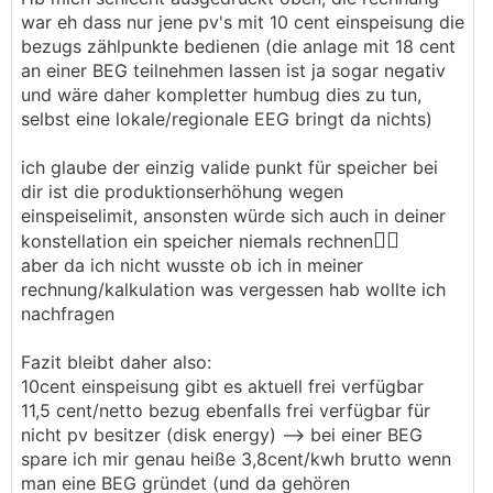
einspeisetarif mit 10cent fix, 1 pv erzeuger 18
war eh dass nur jene pv's mit 10 cent einspeisung die
cent fix
bezugs zählpunkte bedienen (die anlage mit 18 cent
disk energy für nicht pv erzeuger --> 11,5cent
an einer BEG teilnehmen lassen ist ja sogar negativ
netto
und wäre daher kompletter humbug dies zu tun,
───────────────
selbst eine lokale/regionale EEG bringt da nichts)
Ich würde sagen, du bist in einer besonderen
ich glaube der einzig valide punkt für speicher bei
Situation, wo sich keine Batterie rechnet, auch
dir ist die produktionserhöhung wegen
wenn sie 0 Euro kostet. Und eine EG sollte man
einspeiselimit, ansonsten würde sich auch in deiner
bei diesen Preisen auch nicht machen.
🤷‍♀️
konstellation ein speicher niemals rechnen
aber da ich nicht wusste ob ich in meiner
Frage in die allgemeine Runde:
rechnung/kalkulation was vergessen hab wollte ich
Wer von euch bekommt derzeit fix 18 ct / kWh
nachfragen
für das Einspeisen (scheinbar ohne
Mengenbeschränkung) und hat gleichzeitig einen
Fazit bleibt daher also:
Bezugspreis von 11,5 ct / kWh netto ?
10cent einspeisung gibt es aktuell frei verfügbar
.
11,5 cent/netto bezug ebenfalls frei verfügbar für
Ich hätte auch gerne 18 cent, auch wenn es nur
nicht pv besitzer (disk energy) --> bei einer BEG
temporär wäre .....
spare ich mir genau heiße 3,8cent/kwh brutto wenn
man eine BEG gründet (und da gehören
(Für jene die mit EG's nicht so vertraut sind: Man