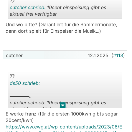
der Mehrfachteilnahme, die in der Regel die
cutcher schrieb:
10cent einspeisung gibt es
Gesamtutilization jedes einzelnen Teilnehmers
aktuell frei verfügbar
reduziert. Kaskadierende Mehrfachteilnahme
kommt hoffentlich bald, dann macht dieses
Und wo bitte? (Garantiert für die Sommermonate,
Modell Sinn.
.
.
denn dort spielt für Einspeiser die Musik...)
cutcher
12.1.2025
(
#113
)
ds50 schrieb:
──────..
cutcher schrieb: 10cent einspeisung gibt es
.
.
aktuell frei verfügbar
E werke franz (für die ersten 1000kwh gibts sogar
───────────────
20cent/kwh)
https://www.ewg.at/wp-content/uploads/2023/06/E
Und wo bitte? (Garantiert für die