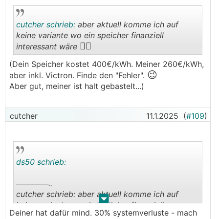
cutcher schrieb:
aber aktuell komme ich auf
keine variante wo ein speicher finanziell
🤷‍♀️
interessant wäre
.
.
(Dein Speicher kostet 400€/kWh. Meiner 260€/kWh,
😉
aber inkl. Victron. Finde den "Fehler".
Aber gut, meiner ist halt gebastelt...)
cutcher
11.1.2025
(
#109
)
ds50 schrieb:
──────..
cutcher schrieb: aber aktuell komme ich auf
.
.
keine variante wo ein speicher finanziell
Deiner hat dafür mind. 30% systemverluste - mach
🤷‍♀️
interessant wäre