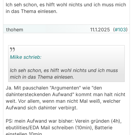
weiß wie die Autarkie derzeit aussieht. Aufgrund des
Ich seh schon, es hilft wohl nichts und ich muss mich
22kWh Speicher erwarte ich mir dass ich von April
in das Thema einlesen.
bis September trotz E-Auto mehr oder weniger
Autark unterwerden sein kann. Über die restlichen
Monate natürlich nicht.
thohem
11.1.2025
(
#103
)
Das heißt unterm Strich sollte ich 4500 - 4800kWh
pro Jahr über den Speicher laufen lassen können.
Zusätzlich habe ich noch drei Kostenszenarien
dargestellt:
Miike schrieb:
"derzeit" - gelb dargestellt (7,5ct/kWh Einspeisung
zu 26ct/kWh Bezug Fixtarif)
Ich seh schon, es hilft wohl nichts und ich muss
bis hin zu
mich in das Thema einlesen.
"best case" - grün dargestellt was die Zukunft
.
.
(steigende Netzkosten) abbilden soll.
Ja. Mit pauschalen "Argumenten" wie "den
dahintersteckenden Aufwand" kommt man halt nicht
Das ist natürlich alles glaskugellesen und variable
weit. Vor allem, wenn man nicht Mal weiß, welcher
Bezugstarife, welche die Betrachtung noch besser
Aufwand sich dahinter verbirgt.
machen könnten, wurden noch garnicht betrachtet,
ABER ich denke das Ziel der Amortisation von unter
PS: mein Aufwand war bisher: Verein gründen (4h),
10 Jahren ist auf jedenfall gegeben, selbst mit einem
ebutilities/EDA Mail schreiben (10min), Batterie
relativ großen Speicher von 22kWh.
einstellen 10min.