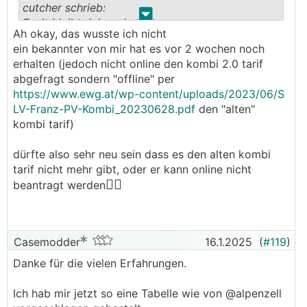
cutcher schrieb:
.
.
Fazit bleibt daher also:
Ah okay, das wusste ich nicht
10cent einspeisung gibt es aktuell frei verfügbar
ein bekannter von mir hat es vor 2 wochen noch
11,5 cent/netto bezug ebenfalls frei verfügbar für
erhalten (jedoch nicht online den kombi 2.0 tarif
nicht pv besitzer (disk energy) --> bei einer BEG
abgefragt sondern "offline" per
spare ich mir genau heiße 3,8cent/kwh brutto
https://www.ewg.at/wp-content/uploads/2023/06/S
wenn man eine BEG gründet (und da gehören
LV-Franz-PV-Kombi_20230628.pdf
den "alten"
systemverluste vom speicher noch abgezogen...)
kombi tarif)
───────────────
dürfte also sehr neu sein dass es den alten kombi
Ich freu mich für dich, daß du in der
tarif nicht mehr gibt, oder er kann online nicht
Vergangenheit diese tollen Tarifkombinationen
🤷‍♀️
beantragt werden
bekommen hast und ich hoffe, daß du sie noch
möglichst lange behalten kannst.
Aktuell schaut es für Anlagen in Österreich
Casemodder
16.1.2025
(
#119
)
(leider) so aus:
Danke für die vielen Erfahrungen.
(ob es im eigenen EWG Netz noch immer bessere
Ich hab mir jetzt so eine Tabelle wie von @­alpenzell
Tarif gibt, weiß ich nicht)