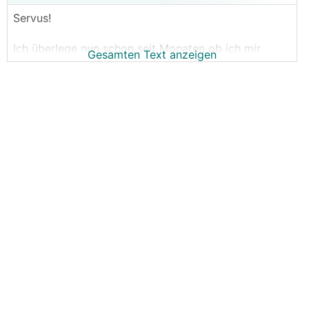
Servus!
Ich überlege nun schon seit Monaten ob ich mir
Gesamten Text anzeigen
einen Speicher anschaffen soll. Speicherfähigen
WR
gibt es schon, wäre also "plug&play". Ich hab auch
versuchst mir die Amortisation mit unterschiedlichen
Szenarien auszurechnen, für MICH muss sich ein
Speicher schon wirtschaftlich irgendwie rechnen.
Ersatzstromfähigkeit ist kein
Entscheidungskriterium.
Wieso gerade jetzt?
1. Seit Mai haben wir ein E-Auto. Ich war zuerst der
Meinung ich könnte über den Sommer das E-Auto zu
einem großen Teile nur über die PV laden. Die
Annahme war etwas naiv, HomeOffice und sonniges
Wetter haben natürlich nicht immer
zusammengepasst, das Auto hat aber trotzdem
geladen werden müssen.