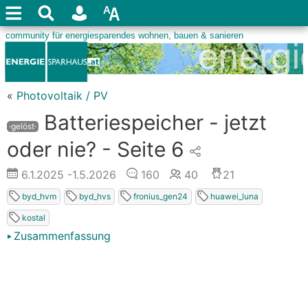
«
Photovoltaik / PV
Batteriespeicher - jetzt
·gelöst·
oder nie? - Seite 6
6.1.2025
-1.5.2026
160
40
21
byd_hvm
byd_hvs
fronius_gen24
huawei_luna
kostal
Zusammenfassung