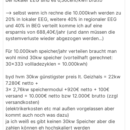
bei lokaler EEG sind es 6,36cent/kwh brutto
--> selbst wenn ich rechne die 10.000kwh werden zu
20% in lokaler EEG, weitere 40% in regionaler EEG
und 40% in BEG verteilt komme ich auf eine
ersparnis von 688,40€/jahr (und dann müssen die
systemverluste wieder abgezogen werden...)
Für 10.000kwh speicher/jahr verteilen braucht man
wohl mind 30kw speicher (vorteilhaft gerechnet:
30x333 vollladezyklen = 10.000kwh)
byd hvm 30kw günstigster preis lt. Geizhals = 22kw
7.280€ netto +
3x 2,76kw speichermodul +920€ netto + 100€
versand = 10.000€ netto bzw 12.000€ brutto (zzgl
versandkosten)
(elektrikerkosten etc mal außen vorgelassen aber
kommt auch noch was dazu)
ja ich weiß es gibt keinen 30kw Speicher aber die
zahlen können eh hochskaliert werden