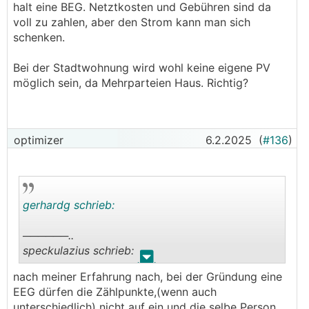
halt eine BEG. Netztkosten und Gebühren sind da
Haus ist in OÖ, Wohnung ist in Wien.
voll zu zahlen, aber den Strom kann man sich
schenken.
Bei der Stadtwohnung wird wohl keine eigene PV
möglich sein, da Mehrparteien Haus. Richtig?
optimizer
6.2.2025
(
#136
)
gerhardg schrieb:
──────..
speckulazius schrieb:
.
.
nach meiner Erfahrung nach, bei der Gründung eine
Blöde Frage, aber kann ich auch eine EG mit mir
EEG dürfen die Zählpunkte,(wenn auch
selber machen?
unterschiedlich) nicht auf ein und die selbe Person