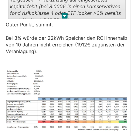
vielleicht noch 1% p. a.
kapital fehlt (bei 8.000€ in einen komservativen
Aber man wird sehen...
fond risikoklasse 4 oder ETF locker >3% bereits
.
.
───────────────
nach Kest) --> 240€/jahr
Guter Punkt, stimmt.
investitionen sollten immer per
Möglich, aber das ist glaskugellesen.
kapitalwertmethode berechnet werden...
Bei 3% würde der 22kWh Speicher den ROI innerhalb
Dann sagen wir nur die Netzkosten steigen 3%
von 10 Jahren nicht erreichen (1912€ zugunsten der
p.a. und die Lieferkosten bleiben gleich. 10 Jahre
Veranlagung).
ROI geht sich trotzdem aus: