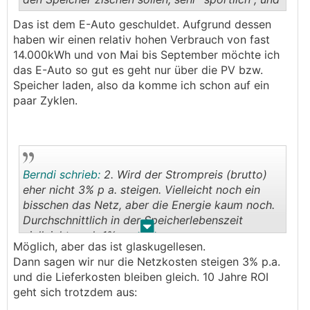
weiß wie die Autarkie derzeit aussieht. Aufgrund des
22kWh Speicher erwarte ich mir dass ich von April
Das ist dem E-Auto geschuldet. Aufgrund dessen
bis September trotz E-Auto mehr oder weniger
.
.
haben wir einen relativ hohen Verbrauch von fast
Autark unterwerden sein kann. Über die restlichen
14.000kWh und von Mai bis September möchte ich
Monate natürlich nicht.
das E-Auto so gut es geht nur über die PV bzw.
Das heißt unterm Strich sollte ich 4500 - 4800kWh
Speicher laden, also da komme ich schon auf ein
pro Jahr über den Speicher laufen lassen können.
paar Zyklen.
Zusätzlich habe ich noch drei Kostenszenarien
dargestellt:
"derzeit" - gelb dargestellt (7,5ct/kWh Einspeisung
zu 26ct/kWh Bezug Fixtarif)
bis hin zu
Berndi schrieb:
2. Wird der Strompreis (brutto)
"best case" - grün dargestellt was die Zukunft
eher nicht 3% p a. steigen. Vielleicht noch ein
(steigende Netzkosten) abbilden soll.
bisschen das Netz, aber die Energie kaum noch.
Durchschnittlich in der Speicherlebenszeit
.
.
Das ist natürlich alles glaskugellesen und variable
vielleicht noch 1% p. a.
Bezugstarife, welche die Betrachtung noch besser
Möglich, aber das ist glaskugellesen.
Aber man wird sehen...
machen könnten, wurden noch garnicht betrachtet,
Dann sagen wir nur die Netzkosten steigen 3% p.a.
ABER ich denke das Ziel der Amortisation von unter
und die Lieferkosten bleiben gleich. 10 Jahre ROI
10 Jahren ist auf jedenfall gegeben, selbst mit einem
geht sich trotzdem aus:
relativ großen Speicher von 22kWh.