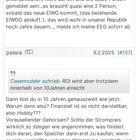
gemeldet sein..,es braucht quasi eine 2 Person,
..
sobald das neue EIWG kommt, (das betehende
EIWOG abläuft..), das wird wohl in unserer Republik
Haus ist in OÖ, Wohnung ist in Wien.
noch Jahre dauern..., melde ich meine EEG sofort ab
───────────────
Klar geht das. Sind zwei unterschiedliche
Zählpunkte (Teilnehmer) . In dem Fall, weil Netz
passra
6.2.2025
(
#137
)
übergreifend, halt eine BEG. Netztkosten und
Gebühren sind da voll zu zahlen, aber den Strom
kann man sich schenken.
Casemodder schrieb:
ROI wird aber trotzdem
Bei der Stadtwohnung wird wohl keine eigene PV
innerhalb von 10Jahren erreicht
möglich sein, da Mehrparteien Haus. Richtig?
Dann bist du in 10 Jahren genausoweit wie jetzt.
.
.
Warum dann also? Finanziell ist es nicht darstellbar,
also Hobby???
Vorauseilender Gehorsam? Sollte der Strompreis
wirklich so steigen wie angenommen, was hindert
dich daran, den Speicher dann erst zu kaufen, wenn