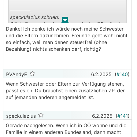
──────..
speckulazius schrieb:
.
.
Blöde Frage, aber kann ich auch eine EG mit mir
Danke! Ich denke ich würde noch meine Schwester
selber machen?
und die Eltern dazunehmen. Freunde geht wohl nicht
───────────────
so einfach, weil man denen steuerfrei (ohne
Bezahlung) nichts schenken darf, richtig?
Nein.
Aber es hindert dich nicht, noch eine dritte
Anlage dazuzunehmen (die auf Ehefreu, Kinder,
Eltern angemeldet ist) und diese ggfs. auf einen
PVAndyE
6.2.2025
(
#140
)
Teilnahmefaktor von 1% zu setzen.
Wenn Schwester oder Eltern zur Verfügung stehen,
passt es eh. Du brauchst einen zusätzlichen ZP, der
auf jemanden anderen angemeldet ist.
speckulazius
6.2.2025
(
#141
)
Gerade nachgelesen. Wenn ich in OÖ wohne und die
Familie in einem anderen Bundesland, dann macht