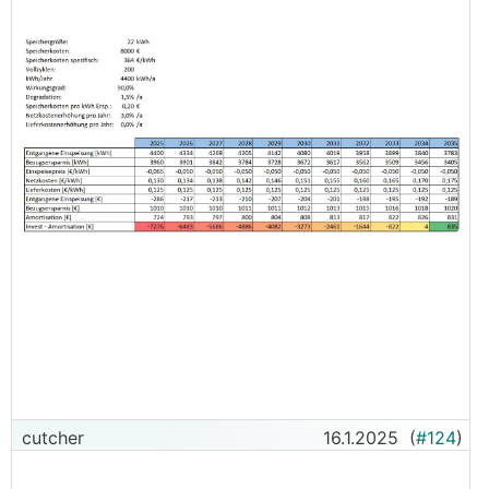
Fragen:
Findet ihr in meinen Annahmen/Betrachtungen
grundlegende Fehler?
Macht ein 22kWh Speicher überhaupt Sinn?
Den Wirkungsgrad hab ich auch mal außen vor
gelassen, ich denke der Einfluss wird bei 10-15%
liegen, deckt sich das mit euren Erfahrungen?
Ich hoffe auf viele praktische Erfahrungen von euch!
😉
cutcher
16.1.2025
(
#124
)