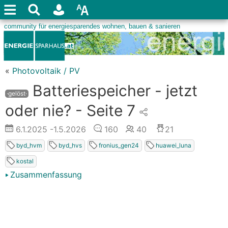
«
Photovoltaik / PV
Batteriespeicher - jetzt
·gelöst·
oder nie? - Seite 7
6.1.2025
-1.5.2026
160
40
21
byd_hvm
byd_hvs
fronius_gen24
huawei_luna
kostal
Zusammenfassung