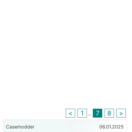
<
1
7
8
>
...
Casemodder
06.01.2025