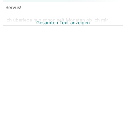
Servus!
Ich überlege nun schon seit Monaten ob ich mir
Gesamten Text anzeigen
einen Speicher anschaffen soll. Speicherfähigen
WR
gibt es schon, wäre also "plug&play". Ich hab auch
versuchst mir die Amortisation mit unterschiedlichen
Szenarien auszurechnen, für MICH muss sich ein
Speicher schon wirtschaftlich irgendwie rechnen.
Ersatzstromfähigkeit ist kein
Entscheidungskriterium.
Wieso gerade jetzt?
1. Seit Mai haben wir ein E-Auto. Ich war zuerst der
Meinung ich könnte über den Sommer das E-Auto zu
einem großen Teile nur über die PV laden. Die
Annahme war etwas naiv, HomeOffice und sonniges
Wetter haben natürlich nicht immer
zusammengepasst, das Auto hat aber trotzdem
geladen werden müssen.