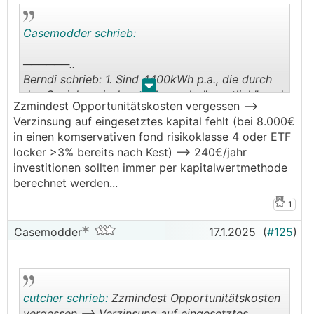
Casemodder schrieb:
──────..
Berndi schrieb: 1. Sind 4400kWh p.a., die durch
.
.
den Speicher zischen sollen, sehr "sportlich", und
Zzmindest Opportunitätskosten vergessen -->
───────────────
Verzinsung auf eingesetztes kapital fehlt (bei 8.000€
in einen komservativen fond risikoklasse 4 oder ETF
Das ist dem E-Auto geschuldet. Aufgrund dessen
locker >3% bereits nach Kest) --> 240€/jahr
haben wir einen relativ hohen Verbrauch von fast
investitionen sollten immer per kapitalwertmethode
14.000kWh und von Mai bis September möchte
berechnet werden...
ich das E-Auto so gut es geht nur über die PV
bzw. Speicher laden, also da komme ich schon
1
auf ein paar Zyklen.
Casemodder
17.1.2025
(
#125
)
──────..
Berndi schrieb: 2. Wird der Strompreis (brutto)
eher nicht 3% p a. steigen. Vielleicht noch ein
bisschen das Netz, aber die Energie kaum noch.
cutcher schrieb:
Zzmindest Opportunitätskosten
Durchschnittlich in der Speicherlebenszeit
vergessen --> Verzinsung auf eingesetztes