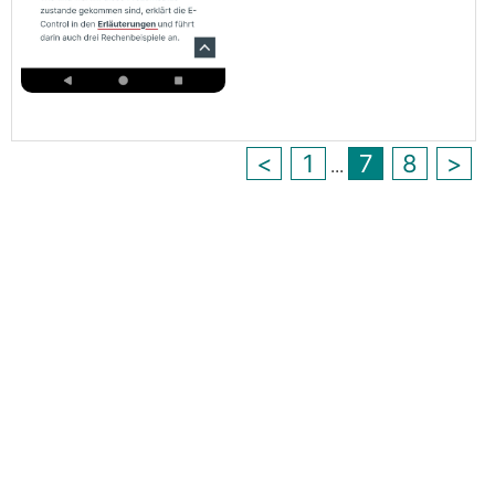
<
1
7
8
>
...