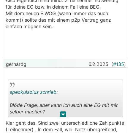
Also eigentlich sind mind. 2 Teilnehmer notwendig
Hintergrund: Ich habe noch eine kleine
für deine EG bzw. in deinem Fall eine BEG.
Pendlerwohnung in der Stadt, die auch an die
Mit dem neuen ElWOG (wann immer das auch
1500kWH im Jahr frisst. Zudem ist die im
kommt) sollte das mit einem p2p Vertrag ganz
Dachgeschoss, und da käme überschüssiger PV
einfach möglich sein.
Strom im Sommer sehr gelegegen.
Haus ist in OÖ, Wohnung ist in Wien.
gerhardg
6.2.2025
(
#135
)
speckulazius schrieb:
Blöde Frage, aber kann ich auch eine EG mit mir
selber machen?
.
.
Klar geht das. Sind zwei unterschiedliche Zählpunkte
..
(Teilnehmer) . In dem Fall, weil Netz übergreifend,