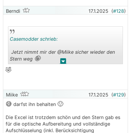
Berndi
17.1.2025
(
#128
)
Casemodder schrieb:
Jetzt nimmt mir der @­Miike sicher wieder den
🤪
Stern weg
.
.
🤣
Miike
17.1.2025
(
#129
)
😅
🙂
darfst ihn behalten
Die Excel ist trotzdem schön und den Stern gab es
für die optische Aufbereitung und vollständige
Aufschlüsselung (inkl. Berücksichtigung