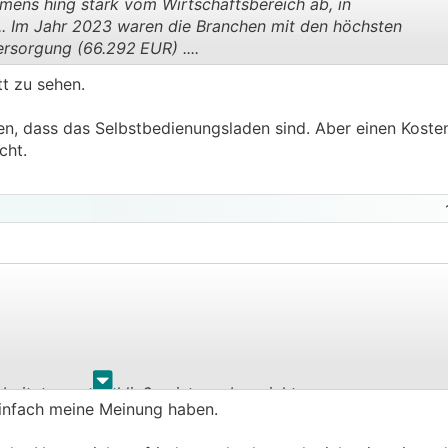
mens hing stark vom Wirtschaftsbereich ab, in
.. Im Jahr 2023 waren die Branchen mit den höchsten
sorgung (66.292 EUR) ....
.
.
tt zu sehen.
gen, dass das Selbstbedienungsladen sind. Aber einen Koste
cht.
.
.
eitet, auszuschließen ist es aber nicht
einfach meine Meinung haben.
, aber nicht wundern wenn die netzgebühren dort >2x so h