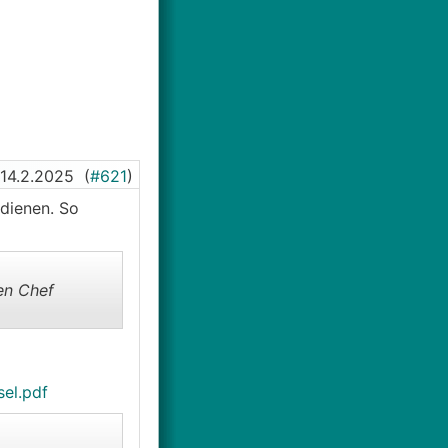
14.2.2025
(
#621
)
rdienen. So
en Chef
sel.pdf