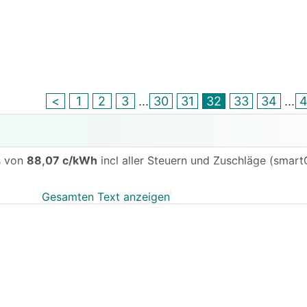
<
1
2
3
...
30
31
32
33
34
...
s von
88,07 c/kWh
incl aller Steuern und Zuschläge (smartC
Gesamten Text anzeigen