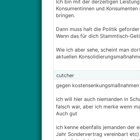
Ich bin mit der derzeitigen Leistun
bei uns )
Konsumentinnen und Konsumenten noc
bringen.
Etwas mehr Sachlichkeit/Obejktiv
Dann muss halt die Politik geforder
Wenn das für dich Stammtisch-Getös
Wie ich aber sehe, scheint man do
aktuellen Konsolidierungsmaßnahme
cutcher
gegen kostensenkungsmaßnahmen is
ich will hier auch niemanden in Sc
falsch war, aber ich merke wenn ma
Auch gut
ich kenne ebenfalls jemanden der e
Jahr Sondervertrag vereinbart etc) 