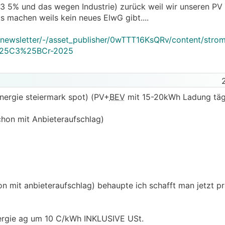
 5% und das wegen Industrie) zurück weil wir unseren PV 
ts machen weils kein neues ElwG gibt....
-newsletter/-/asset_publisher/0wTTT16KsQRv/content/stro
%25C3%25BCr-2025
nergie steiermark spot) (PV+
BEV
mit 15-20kWh Ladung tägl
chon mit Anbieteraufschlag)
n mit anbieteraufschlag) behaupte ich schafft man jetzt pr
ergie ag um 10 C/kWh INKLUSIVE USt.