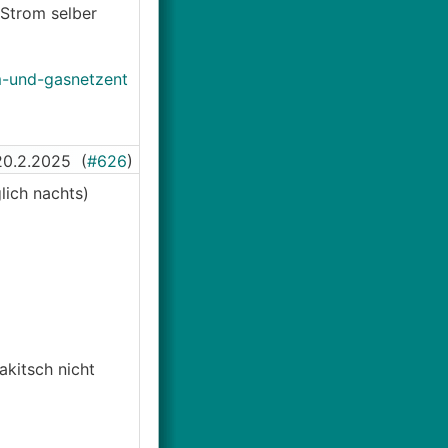
Strom selber
m-und-gasnetzent
20.2.2025
(
#626
)
ich nachts)
akitsch nicht