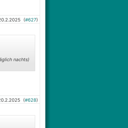
20.2.2025
(
#627
)
glich nachts)
20.2.2025
(
#628
)
prakitsch nicht