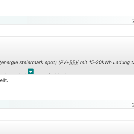
(energie steiermark spot) (PV+
BEV
mit 15-20kWh Ladung tä
.
.
schon mit Anbieteraufschlag)
llt.
hon mit anbieteraufschlag) behaupte ich schafft man jetzt 