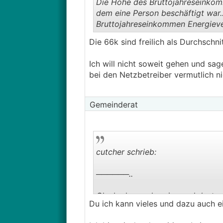
Die Höhe des Bruttojahreseinkom
dem eine Person beschäftigt war.
Bruttojahreseinkommen Energiever
Die 66k sind freilich als Durchschni
Ich will nicht soweit gehen und sa
bei den Netzbetreiber vermutlich ni
Gemeinderat
cutcher schrieb:
──────..
Glaube kaum dass jemand dort arb
Du ich kann vieles und dazu auch 
Du kannst ja gerne nach D ziehen