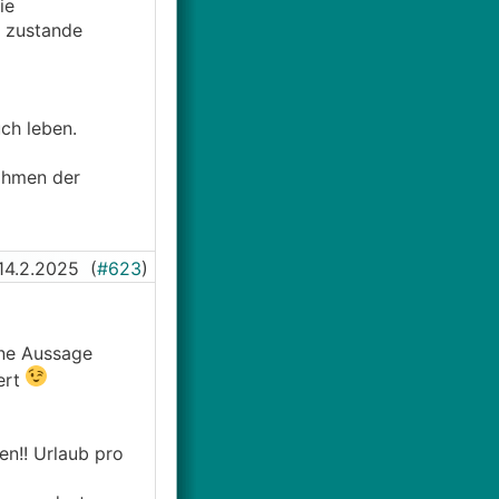
ie
t zustande
🤷‍♂️
den
uch leben.
ahmen der
14.2.2025
(
#623
)
ine Aussage
ert
en!! Urlaub pro