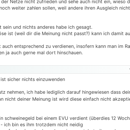
g der Netze nicht zufrieden und sehe auch nicht ein, wieso d
h weiter zahlen sollen, weil andere ihren Ausgleich nich
ität anstelle von Stammtisch Getöse würde halt nicht scha
t sein und nichts anderes habe ich gesagt.
e ist (weil dir die Meinung nicht passt?) kann ich damit a
rt auch entsprechend zu verdienen, insofern kann man im R
n ja auch gerne mal dort hinschauen.
t sicher nichts einzuwenden
hutz nehmen, ich habe lediglich darauf hingewiesen dass de
n nicht deiner Meinung ist wird diese einfach nicht akzepti
in schweinegeld bei einem EVU verdient (überdies 12 Woch
- ich bin es ihm trotzdem nicht neidig