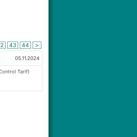
42
43
44
>
05.11.2024
ontrol Tarif)