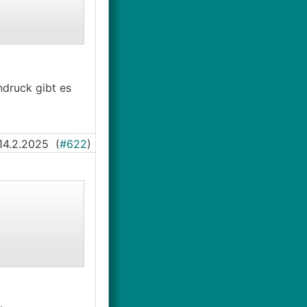
ndruck gibt es
14.2.2025
(
#622
)
och sind wie