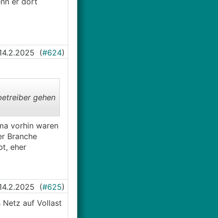
nn er dort
14.2.2025
(
#624
)
betreiber gehen
ma vorhin waren
er Branche
bt, eher
14.2.2025
(
#625
)
 Netz auf Vollast