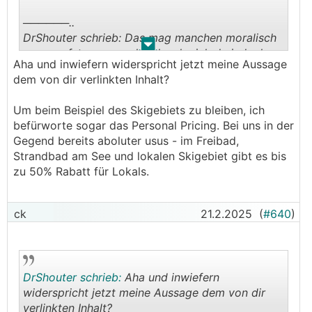
──────..
DrShouter schrieb: Das mag manchen moralisch
.
.
sauer aufstossen, rechtlich sehe ich da jedoch
Aha und inwiefern widerspricht jetzt meine Aussage
kaum handhabe dagegen vorzugehen.
dem von dir verlinkten Inhalt?
───────────────
Um beim Beispiel des Skigebiets zu bleiben, ich
So würde ich das nicht sehen.
befürworte sogar das Personal Pricing. Bei uns in der
Gegend bereits aboluter usus - im Freibad,
https://www.ombudsstelle.at/datenschutzrecht/d
Strandbad am See und lokalen Skigebiet gibt es bis
atenschutz-und-internet/sind-personalisierte-prei
zu 50% Rabatt für Lokals.
se-zulaessig/
ck
21.2.2025
(
#640
)
DrShouter schrieb:
Aha und inwiefern
widerspricht jetzt meine Aussage dem von dir
verlinkten Inhalt?