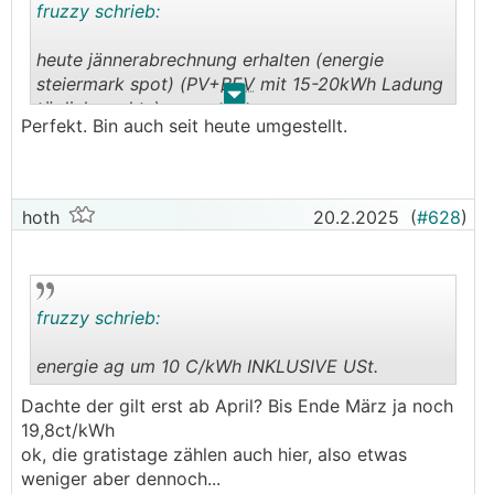
fruzzy schrieb:
heute jännerabrechnung erhalten (energie
steiermark spot) (PV+
BEV
mit 15-20kWh Ladung
.
.
täglich nachts)
Perfekt. Bin auch seit heute umgestellt.
01/2025 14,03 C/kWh exkl. (aber schon mit
Anbieteraufschlag)
12/2024 14,08
hoth
20.2.2025
(
#628
)
11/2024 13,45
10/2024 9,57
09/2024 9,26
fruzzy schrieb:
also die <10 C/kWh exkl. (aber schon mit
anbieteraufschlag) behaupte ich schafft man
energie ag um 10 C/kWh INKLUSIVE USt.
jetzt prakitsch nicht mehr.....
.
.
Dachte der gilt erst ab April? Bis Ende März ja noch
dank @TomF79 bin ich jetzt bei energie ag um 10
19,8ct/kWh
C/kWh INKLUSIVE USt.
ok, die gratistage zählen auch hier, also etwas
weniger aber dennoch...