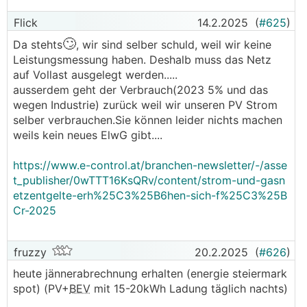
Flick
14.2.2025
(
#625
)
🙄
Da stehts
, wir sind selber schuld, weil wir keine
Leistungsmessung haben. Deshalb muss das Netz
auf Vollast ausgelegt werden.....
ausserdem geht der Verbrauch(2023 5% und das
wegen Industrie) zurück weil wir unseren PV Strom
selber verbrauchen.Sie können leider nichts machen
weils kein neues ElwG gibt....
https://www.e-control.at/branchen-newsletter/-/asse
t_publisher/0wTTT16KsQRv/content/strom-und-gasn
etzentgelte-erh%25C3%25B6hen-sich-f%25C3%25B
Cr-2025
fruzzy
20.2.2025
(
#626
)
heute jännerabrechnung erhalten (energie steiermark
spot) (PV+
BEV
mit 15-20kWh Ladung täglich nachts)