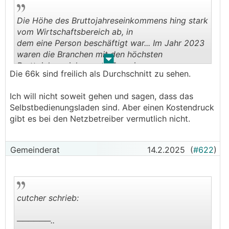
Die Höhe des Bruttojahreseinkommens hing stark
vom Wirtschaftsbereich ab, in
dem eine Person beschäftigt war... Im Jahr 2023
waren die Branchen mit den höchsten
.
.
Bruttojahreseinkommen Energieversorgung
Die 66k sind freilich als Durchschnitt zu sehen.
(66.292 EUR) ....
Ich will nicht soweit gehen und sagen, dass das
Selbstbedienungsladen sind. Aber einen Kostendruck
gibt es bei den Netzbetreiber vermutlich nicht.
Gemeinderat
14.2.2025
(
#622
)
cutcher schrieb:
──────..