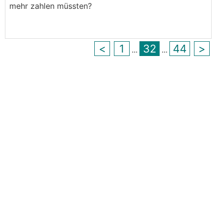
mehr zahlen müssten?
<
1
32
44
>
...
...