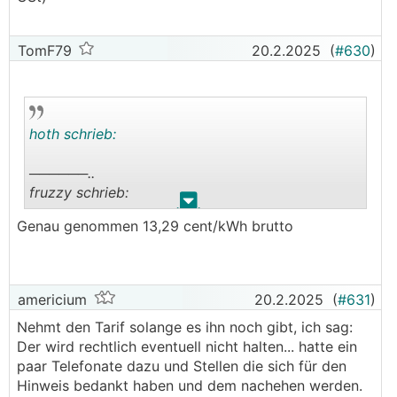
TomF79
20.2.2025
(
#630
)
hoth schrieb:
──────..
fruzzy schrieb:
.
.
Genau genommen 13,29 cent/kWh brutto
energie ag um 10 C/kWh INKLUSIVE USt.
───────────────
Dachte der gilt erst ab April? Bis Ende März ja
americium
20.2.2025
(
#631
)
noch 19,8ct/kWh
Nehmt den Tarif solange es ihn noch gibt, ich sag:
ok, die gratistage zählen auch hier, also etwas
Der wird rechtlich eventuell nicht halten... hatte ein
weniger aber dennoch...
paar Telefonate dazu und Stellen die sich für den
Hinweis bedankt haben und dem nachehen werden.