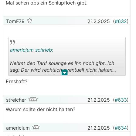
Mal sehen obs ein Schlupfloch gibt.
TomF79
21.2.2025
(
#632
)
americium schrieb:
Nehmt den Tarif solange es ihn noch gibt, ich
sag: Der wird rechtlich eventuell nicht halten...
.
.
hatte ein paar Telefonate dazu und Stellen die
Ernshaft?
sich für den Hinweis bedankt haben und dem
nachehen werden. Mal sehen obs ein Schlupfloch
gibt.
streicher
21.2.2025
(
#633
)
Warum sollte der nicht halten?
americium
21.2.2025
(
#634
)