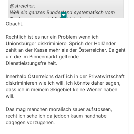
@streicher:
Weil ein ganzes Bundesland systematisch vom
.
.
Tarif ausgegrenzt (diskriminiert) wird.
Obacht.
Einheimischenkarten in Skigebieten
Rechtlich ist es nur ein Problem wenn ich
diskriminieren auch andere und sind nicht
Unionsbürger diskriminiere. Sprich der Holländer
erlaubt.
zahlt an der Kasse mehr als der Österreicher. Es geht
um die im Binnenmarkt geltende
Dienstleistungsfreiheit.
Innerhalb Österreichs darf ich in der Privatwirtschaft
diskriminieren wie ich will. Ich könnte daher sagen,
dass ich in meinem Skigebiet keine Wiener haben
will.
Das mag manchen moralisch sauer aufstossen,
rechtlich sehe ich da jedoch kaum handhabe
dagegen vorzugehen.