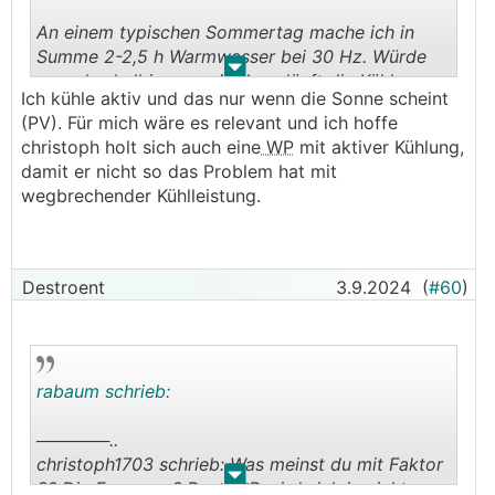
An einem typischen Sommertag mache ich in
Summe 2-2,5 h Warmwasser bei 30 Hz. Würde
.
.
man das halbieren, naja dann läuft die Kühlung
Ich kühle aktiv und das nur wenn die Sonne scheint
23 statt nur 22 Stunden. Ob das in einen
(PV). Für mich wäre es relevant und ich hoffe
messbaren Bereich kommt, weiß ich nicht.
christoph holt sich auch eine
WP
mit aktiver Kühlung,
damit er nicht so das Problem hat mit
wegbrechender Kühlleistung.
Destroent
3.9.2024
(
#60
)
rabaum schrieb:
──────..
christoph1703 schrieb: Was meinst du mit Faktor
.
.
3? Die Frequenz? Der COP wird sich ja nicht