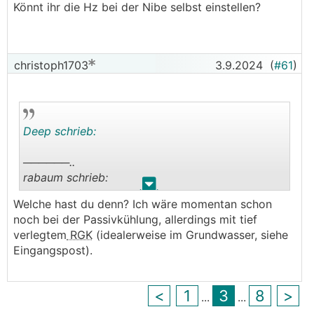
Könnt ihr die Hz bei der Nibe selbst einstellen?
verdreifachen.
───────────────
30 Hz auf zB 90 Hz
christoph1703
3.9.2024
(
#61
)
Der COP (mehr ist ja besser) würde sich dritteln,
wenn es linear wäre, ist es aber nicht.
Gehe schon davon aus, dass es signifikant
ineffizienter wird.
Deep schrieb:
──────..
rabaum schrieb:
.
.
Welche hast du denn? Ich wäre momentan schon
An einem typischen Sommertag mache ich in
noch bei der Passivkühlung, allerdings mit tief
Summe 2-2,5 h Warmwasser bei 30 Hz. Würde
verlegtem
RGK
(idealerweise im Grundwasser, siehe
man das halbieren, naja dann läuft die Kühlung
Eingangspost).
23 statt nur 22 Stunden. Ob das in einen
messbaren Bereich kommt, weiß ich nicht.
<
1
3
8
>
...
...
───────────────