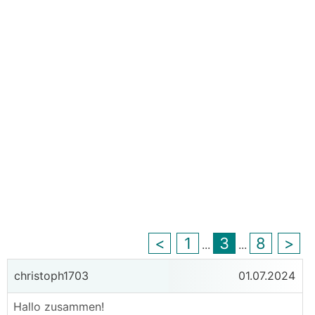
<
1
3
8
>
...
...
christoph1703
01.07.2024
Hallo zusammen!