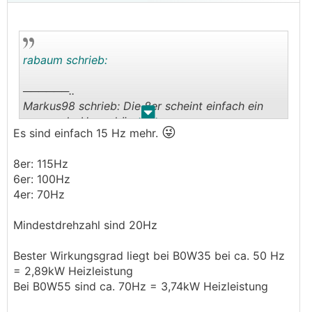
rabaum schrieb:
──────..
Markus98 schrieb: Die 8er scheint einfach ein
.
.
paar mehr Hz zu können
😜
Es sind einfach 15 Hz mehr.
───────────────
8er: 115Hz
Eigentlich ist es umgekehrt.
6er: 100Hz
Derselbe Kompressor wird folgendermaßen
4er: 70Hz
angesteuert bzw. softwareseitig limitiert:
Mindestdrehzahl sind 20Hz
8er: 120 Hz
6er: 100 Hz
Bester Wirkungsgrad liegt bei B0W35 bei ca. 50 Hz
4er: 80 Hz
= 2,89kW Heizleistung
Bei B0W55 sind ca. 70Hz = 3,74kW Heizleistung
Wenn ich jetzt die Werte richtig im Kopf habe,
aber in dem Schema läuft es ab.