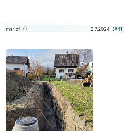
zusammen (im Gegensatz zur Bohrung)?
Kann man mit einem 20-Tonner bis 1 m an die
Grundstücksgrenze baggern, wenn dort ein Zaun
steht?
mariof
2.7.2024
(
#41
)
Der Trenchplanner beschwert sich, wenn Kanal und
Kollektor sich näher als 50 cm kommen, wie sieht
das in der Praxis aus? Kann man den Kanal auch 50
cm über dem Kollektor verlegen oder bekommt man
da Probleme? Also muss man im Kanalbereich auf
jeden Fall gerade verlegen? Sicherheitshalber auch
noch thermisch entkoppeln?
Die Anbindungsleitungen unter der Bodenplatte bis
zum Technikraum kommen mir lang vor. Ist das ein
Problem?
Macht die Versickerung aus der Zisterne über dem
mittleren Teil des Kollektors Sinn oder kann ich mir
das gleich sparen? Ich meine irgendwo gelesen zu