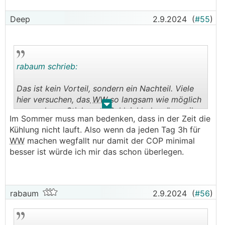
Deep
2.9.2024
(
#55
)
rabaum schrieb:
Das ist kein Vorteil, sondern ein Nachteil. Viele
hier versuchen, das
WW
so langsam wie möglich
.
.
zu machen - Stichwort "Schleichladung" - weil
Im Sommer muss man bedenken, dass in der Zeit die
der COP besser ist und viel besser geschichtet
Kühlung nicht lauft. Also wenn da jeden Tag 3h für
wird.
WW
machen wegfallt nur damit der COP minimal
besser ist würde ich mir das schon überlegen.
rabaum
2.9.2024
(
#56
)