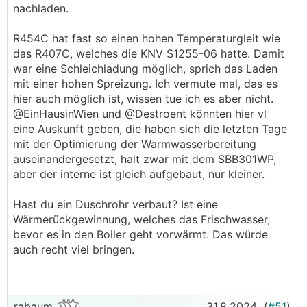
nachladen.
weniger aufwändig
- Mehr Platz im Technikraum
R454C hat fast so einen hohen Temperaturgleit wie
das R407C, welches die KNV S1255-06 hatte. Damit
──────..
war eine Schleichladung möglich, sprich das Laden
Markus98 schrieb: Sonst könnte die
mit einer hohen Spreizung. Ich vermute mal, das es
Wärmepumpe auch während dem Bezug
hier auch möglich ist, wissen tue ich es aber nicht.
Warmwasser erzeugen.
@EinHausinWien und @Destroent könnten hier vl
───────────────
eine Auskunft geben, die haben sich die letzten Tage
mit der Optimierung der Warmwasserbereitung
Da müsste ich dann aber mit recht großer
auseinandergesetzt, halt zwar mit dem SBB301WP,
Spreizung fahren, geht das überhaupt? In
aber der interne ist gleich aufgebaut, nur kleiner.
irgendeinem Thread wurde von der Problematik
geschrieben, dass man sich mit dem kalten
Hast du ein Duschrohr verbaut? Ist eine
Wasser von unten das warme oben abkühlt. An
Wärmerückgewinnung, welches das Frischwasser,
das Fazit kann ich mich leider nicht erinnern.
bevor es in den Boiler geht vorwärmt. Das würde
auch recht viel bringen.
rabaum
31.8.2024
(
#51
)