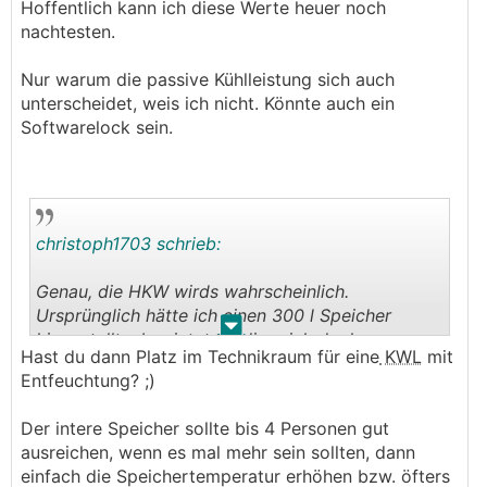
Hoffentlich kann ich diese Werte heuer noch
nachtesten.
Nur warum die passive Kühlleistung sich auch
unterscheidet, weis ich nicht. Könnte auch ein
Softwarelock sein.
christoph1703 schrieb:
Genau, die HKW wirds wahrscheinlich.
Ursprünglich hätte ich einen 300 l Speicher
.
.
hingestellt, aber jetzt tendiere ich doch zum
Hast du dann Platz im Technikraum für eine
KWL
mit
internen aus folgenden Gründen:
Entfeuchtung? ;)
- Baden wird irgendwann nur mehr selten
notwendig sein.
Der intere Speicher sollte bis 4 Personen gut
- Duschen und Baden hintereinander kommt so
ausreichen, wenn es mal mehr sein sollten, dann
gut wie nie vor.
einfach die Speichertemperatur erhöhen bzw. öfters
- Interner Speicher kostet weniger und ist