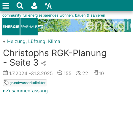
«
Heizung, Lüftung, Klima
Christophs RGK-Planung
- Seite 3
1.7.2024
-31.3.2025
155
22
10
grundwasserkollektor
Zusammenfassung