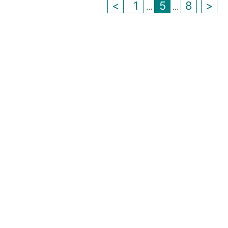
<
1
5
8
>
...
...