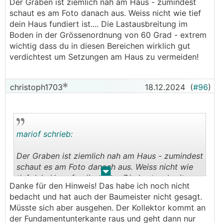
Der Graben ist ziemlich nah am Haus - zumindest
schaut es am Foto danach aus. Weiss nicht wie tief
dein Haus fundiert ist.... Die Lastausbreitung im
Boden in der Grössenordnung von 60 Grad - extrem
wichtig dass du in diesen Bereichen wirklich gut
verdichtest um Setzungen am Haus zu vermeiden!
christoph1703
18.12.2024
(
#96
)
mariof schrieb:
Der Graben ist ziemlich nah am Haus - zumindest
schaut es am Foto danach aus. Weiss nicht wie
.
.
tief dein Haus fundiert ist.... Die Lastausbreitung
Danke für den Hinweis! Das habe ich noch nicht
im Boden in der Grössenordnung von 60 Grad -
bedacht und hat auch der Baumeister nicht gesagt.
extrem wichtig dass du in diesen Bereichen
Müsste sich aber ausgehen. Der Kollektor kommt an
wirklich gut verdichtest um Setzungen am Haus
der Fundamentunterkante raus und geht dann nur
zu vermeiden!