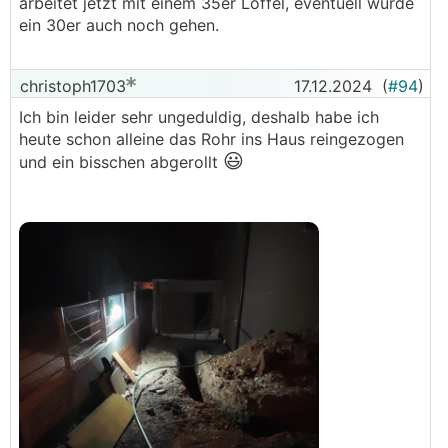
arbeitet jetzt mit einem 35er Löffel, eventuell würde
ein 30er auch noch gehen.
christoph1703
17.12.2024
(
#94
)
Ich bin leider sehr ungeduldig, deshalb habe ich
heute schon alleine das Rohr ins Haus reingezogen
😃
und ein bisschen abgerollt