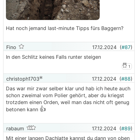
Hat noch jemand last-minute Tipps fürs Baggern?
Fino
17.12.2024
(
#87
)
In den Schlitz keines Falls runter steigen
1
christoph1703
17.12.2024
(
#88
)
Das war mir zwar selber klar und hab ich heute auch
schon zweimal vom Polier gehört, aber du kriegst
trotzdem einen Orden, weil man das nicht oft genug
👍
betonen kann
rabaum
17.12.2024
(
#89
)
Mit einer langen Dachlatte kannst du dann von oben