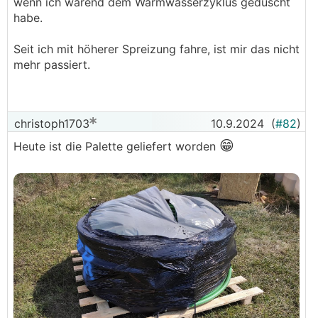
wenn ich wärend dem Warmwasserzyklus geduscht
haben, dass man die ans warme Ende legen sollte?
habe.
So, das waren jetzt ein paar Fragen... Würde mich
Seit ich mit höherer Spreizung fahre, ist mir das nicht
🙂
über Antworten und generelle Meinungen freuen
mehr passiert.
LG Christoph
christoph1703
10.9.2024
(
#82
)
😁
Heute ist die Palette geliefert worden