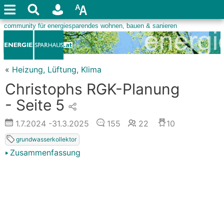
«
Heizung, Lüftung, Klima
Christophs RGK-Planung
- Seite 5
1.7.2024
-31.3.2025
155
22
10
grundwasserkollektor
Zusammenfassung