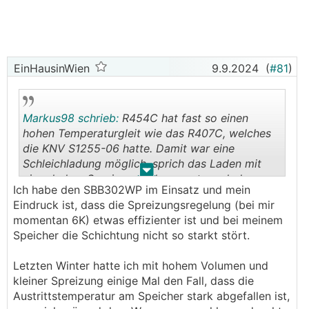
zusammen (im Gegensatz zur Bohrung)?
Kann man mit einem 20-Tonner bis 1 m an die
Grundstücksgrenze baggern, wenn dort ein Zaun
steht?
EinHausinWien
9.9.2024
(
#81
)
Der Trenchplanner beschwert sich, wenn Kanal und
Kollektor sich näher als 50 cm kommen, wie sieht
Markus98 schrieb:
R454C hat fast so einen
das in der Praxis aus? Kann man den Kanal auch 50
hohen Temperaturgleit wie das R407C, welches
cm über dem Kollektor verlegen oder bekommt man
die KNV S1255-06 hatte. Damit war eine
da Probleme? Also muss man im Kanalbereich auf
Schleichladung möglich, sprich das Laden mit
jeden Fall gerade verlegen? Sicherheitshalber auch
.
.
einer hohen Spreizung. Ich vermute mal, das es
noch thermisch entkoppeln?
Ich habe den SBB302WP im Einsatz und mein
hier auch möglich ist, wissen tue ich es aber
Eindruck ist, dass die Spreizungsregelung (bei mir
nicht. @EinHausinWien und @Destroent könnten
Die Anbindungsleitungen unter der Bodenplatte bis
momentan 6K) etwas effizienter ist und bei meinem
hier vl eine Auskunft geben, die haben sich die
zum Technikraum kommen mir lang vor. Ist das ein
Speicher die Schichtung nicht so starkt stört.
letzten Tage mit der Optimierung der
Problem?
Warmwasserbereitung auseinandergesetzt, halt
Letzten Winter hatte ich mit hohem Volumen und
zwar mit dem SBB301WP, aber der interne ist
Macht die Versickerung aus der Zisterne über dem
kleiner Spreizung einige Mal den Fall, dass die
gleich aufgebaut, nur kleiner.
mittleren Teil des Kollektors Sinn oder kann ich mir
Austrittstemperatur am Speicher stark abgefallen ist,
das gleich sparen? Ich meine irgendwo gelesen zu