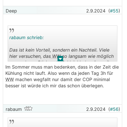
Deep
2.9.2024
(
#55
)
rabaum schrieb:
Das ist kein Vorteil, sondern ein Nachteil. Viele
hier versuchen, das
WW
so langsam wie möglich
.
.
zu machen - Stichwort "Schleichladung" - weil
Im Sommer muss man bedenken, dass in der Zeit die
der COP besser ist und viel besser geschichtet
Kühlung nicht lauft. Also wenn da jeden Tag 3h für
wird.
WW
machen wegfallt nur damit der COP minimal
besser ist würde ich mir das schon überlegen.
rabaum
2.9.2024
(
#56
)