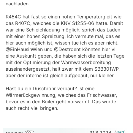
nachladen.
weniger aufwändig
- Mehr Platz im Technikraum
R454C hat fast so einen hohen Temperaturgleit wie
das R407C, welches die KNV S1255-06 hatte. Damit
──────..
war eine Schleichladung möglich, sprich das Laden
Markus98 schrieb: Sonst könnte die
mit einer hohen Spreizung. Ich vermute mal, das es
Wärmepumpe auch während dem Bezug
hier auch möglich ist, wissen tue ich es aber nicht.
Warmwasser erzeugen.
@EinHausinWien und @Destroent könnten hier vl
───────────────
eine Auskunft geben, die haben sich die letzten Tage
mit der Optimierung der Warmwasserbereitung
Da müsste ich dann aber mit recht großer
auseinandergesetzt, halt zwar mit dem SBB301WP,
Spreizung fahren, geht das überhaupt? In
aber der interne ist gleich aufgebaut, nur kleiner.
irgendeinem Thread wurde von der Problematik
geschrieben, dass man sich mit dem kalten
Hast du ein Duschrohr verbaut? Ist eine
Wasser von unten das warme oben abkühlt. An
Wärmerückgewinnung, welches das Frischwasser,
das Fazit kann ich mich leider nicht erinnern.
bevor es in den Boiler geht vorwärmt. Das würde
auch recht viel bringen.
rabaum
31.8.2024
(
#51
)