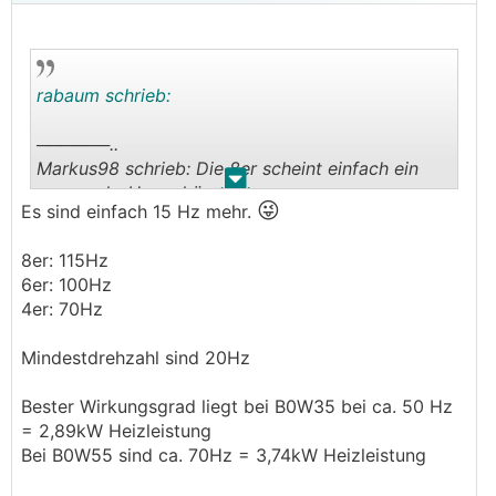
rabaum schrieb:
──────..
Markus98 schrieb: Die 8er scheint einfach ein
.
.
paar mehr Hz zu können
😜
Es sind einfach 15 Hz mehr.
───────────────
8er: 115Hz
Eigentlich ist es umgekehrt.
6er: 100Hz
Derselbe Kompressor wird folgendermaßen
4er: 70Hz
angesteuert bzw. softwareseitig limitiert:
Mindestdrehzahl sind 20Hz
8er: 120 Hz
6er: 100 Hz
Bester Wirkungsgrad liegt bei B0W35 bei ca. 50 Hz
4er: 80 Hz
= 2,89kW Heizleistung
Bei B0W55 sind ca. 70Hz = 3,74kW Heizleistung
Wenn ich jetzt die Werte richtig im Kopf habe,
aber in dem Schema läuft es ab.