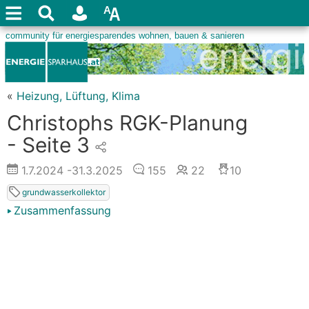
«
Heizung, Lüftung, Klima
Christophs RGK-Planung
- Seite 3
1.7.2024
-31.3.2025
155
22
10
grundwasserkollektor
Zusammenfassung