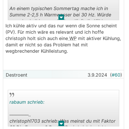
An einem typischen Sommertag mache ich in
Summe 2-2,5 h Warmwasser bei 30 Hz. Würde
.
.
man das halbieren, naja dann läuft die Kühlung
Ich kühle aktiv und das nur wenn die Sonne scheint
23 statt nur 22 Stunden. Ob das in einen
(PV). Für mich wäre es relevant und ich hoffe
messbaren Bereich kommt, weiß ich nicht.
christoph holt sich auch eine
WP
mit aktiver Kühlung,
damit er nicht so das Problem hat mit
wegbrechender Kühlleistung.
Destroent
3.9.2024
(
#60
)
rabaum schrieb:
──────..
christoph1703 schrieb: Was meinst du mit Faktor
.
.
3? Die Frequenz? Der COP wird sich ja nicht