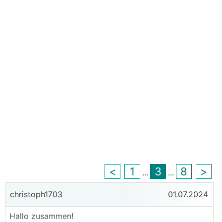
<
1
3
8
>
...
...
christoph1703
01.07.2024
Hallo zusammen!