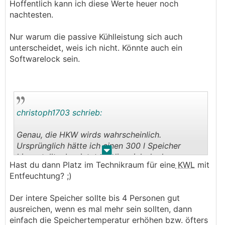
Hoffentlich kann ich diese Werte heuer noch
nachtesten.
Nur warum die passive Kühlleistung sich auch
unterscheidet, weis ich nicht. Könnte auch ein
Softwarelock sein.
christoph1703 schrieb:
Genau, die HKW wirds wahrscheinlich.
Ursprünglich hätte ich einen 300 l Speicher
.
.
hingestellt, aber jetzt tendiere ich doch zum
Hast du dann Platz im Technikraum für eine
KWL
mit
internen aus folgenden Gründen:
Entfeuchtung? ;)
- Baden wird irgendwann nur mehr selten
notwendig sein.
Der intere Speicher sollte bis 4 Personen gut
- Duschen und Baden hintereinander kommt so
ausreichen, wenn es mal mehr sein sollten, dann
gut wie nie vor.
einfach die Speichertemperatur erhöhen bzw. öfters
- Interner Speicher kostet weniger und ist