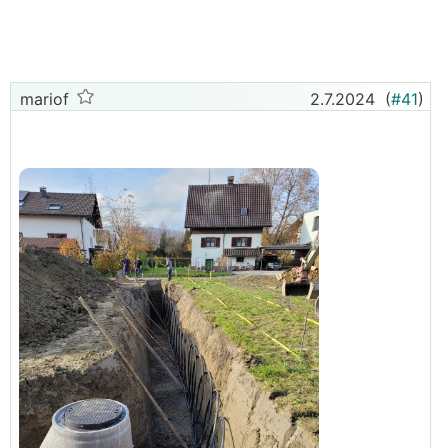
zusammen (im Gegensatz zur Bohrung)?
Kann man mit einem 20-Tonner bis 1 m an die
Grundstücksgrenze baggern, wenn dort ein Zaun
steht?
mariof
2.7.2024
(
#41
)
Der Trenchplanner beschwert sich, wenn Kanal und
Kollektor sich näher als 50 cm kommen, wie sieht
das in der Praxis aus? Kann man den Kanal auch 50
cm über dem Kollektor verlegen oder bekommt man
da Probleme? Also muss man im Kanalbereich auf
jeden Fall gerade verlegen? Sicherheitshalber auch
noch thermisch entkoppeln?
Die Anbindungsleitungen unter der Bodenplatte bis
zum Technikraum kommen mir lang vor. Ist das ein
Problem?
Macht die Versickerung aus der Zisterne über dem
mittleren Teil des Kollektors Sinn oder kann ich mir
das gleich sparen? Ich meine irgendwo gelesen zu