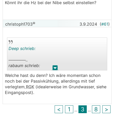
Könnt ihr die Hz bei der Nibe selbst einstellen?
verdreifachen.
───────────────
30 Hz auf zB 90 Hz
christoph1703
3.9.2024
(
#61
)
Der COP (mehr ist ja besser) würde sich dritteln,
wenn es linear wäre, ist es aber nicht.
Gehe schon davon aus, dass es signifikant
ineffizienter wird.
Deep schrieb:
──────..
rabaum schrieb:
.
.
Welche hast du denn? Ich wäre momentan schon
An einem typischen Sommertag mache ich in
noch bei der Passivkühlung, allerdings mit tief
Summe 2-2,5 h Warmwasser bei 30 Hz. Würde
verlegtem
RGK
(idealerweise im Grundwasser, siehe
man das halbieren, naja dann läuft die Kühlung
Eingangspost).
23 statt nur 22 Stunden. Ob das in einen
messbaren Bereich kommt, weiß ich nicht.
<
1
3
8
>
...
...
───────────────