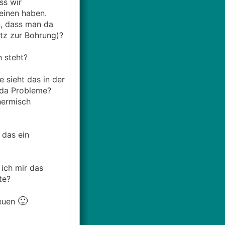
ss wir
einen haben.
n, dass man da
atz zur Bohrung)?
 steht?
 sieht das in der
 da Probleme?
hermisch
 das ein
 ich mir das
te?
🙂
reuen