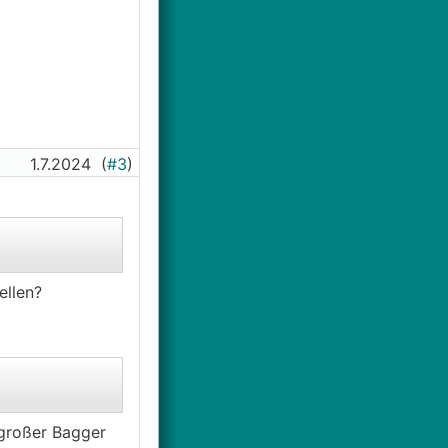
1.7.2024
(
#3
)
ellen?
 großer Bagger