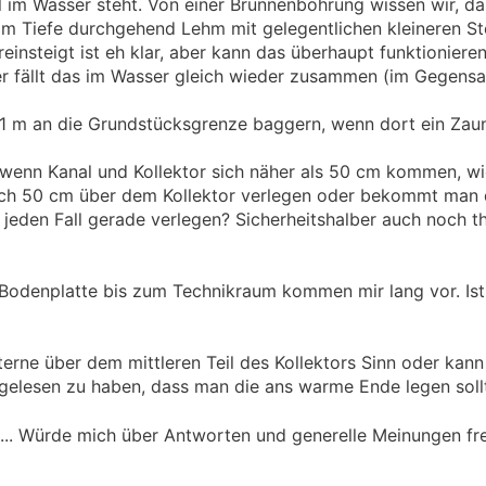
l im Wasser steht. Von einer Brunnenbohrung wissen wir, da
4 m Tiefe durchgehend Lehm mit gelegentlichen kleineren St
einsteigt ist eh klar, aber kann das überhaupt funktioniere
der fällt das im Wasser gleich wieder zusammen (im Gegens
1 m an die Grundstücksgrenze baggern, wenn dort ein Zaun
wenn Kanal und Kollektor sich näher als 50 cm kommen, wie
uch 50 cm über dem Kollektor verlegen oder bekommt man
jeden Fall gerade verlegen? Sicherheitshalber auch noch t
Bodenplatte bis zum Technikraum kommen mir lang vor. Ist
erne über dem mittleren Teil des Kollektors Sinn oder kann
 gelesen zu haben, dass man die ans warme Ende legen soll
n... Würde mich über Antworten und generelle Meinungen f