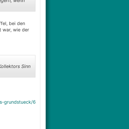
ggern, wenn
fel, bei den
t war, wie der
ollektors Sinn
s-grundstueck/6