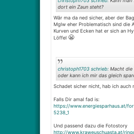
christoph1703 schrieb:
Kann man m
dort ein Zaun steht?
Wär ma da ned sicher, aber der Bag
Mglw eher Problematisch sind die A
Kurven und Ecken hat er sich an Hy
😬
Löffel
christoph1703 schrieb:
Macht die V
oder kann ich mir das gleich spar
Schadet sicher nicht, hab ich auch 
Falls Dir amal fad is:
https://www.energiesparhaus.at/f
5238_1
Und passend dazu die Fotostory
http://www.kraweuschuasta.at/ring