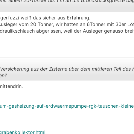
it einem 20-Tonner bis 1 m an die Grundstücksgrenze ba
gerfuzzi weiß das sicher aus Erfahrung.
.
.
usleger vom 20 Tonner, wir hatten an 6Tonner mit 30er Löf
draulikschlauch abgerissen, weil der Ausleger genauso brei
ersickerung aus der Zisterne über dem mittleren Teil des K
en?
mittendrin.
.
.
orum-gasheizung-auf-erdwaermepumpe-rgk-tauschen-kleine
grabenkollektor.html