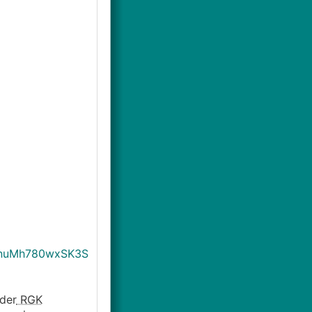
12nuMh780wxSK3S
der
RGK