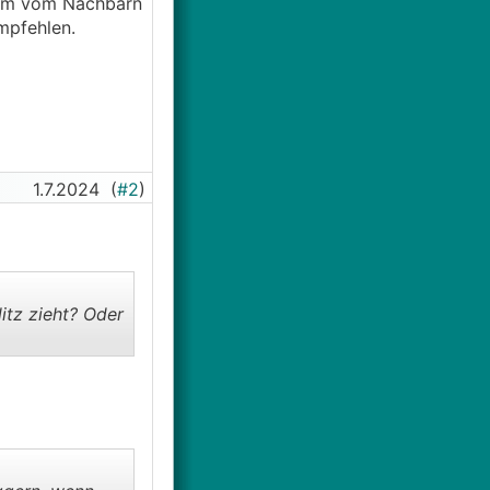
r 3m vom Nachbarn
mpfehlen.
1.7.2024
(
#2
)
itz zieht? Oder