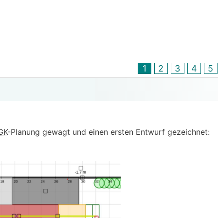
1
2
3
4
5
GK
-Planung gewagt und einen ersten Entwurf gezeichnet: