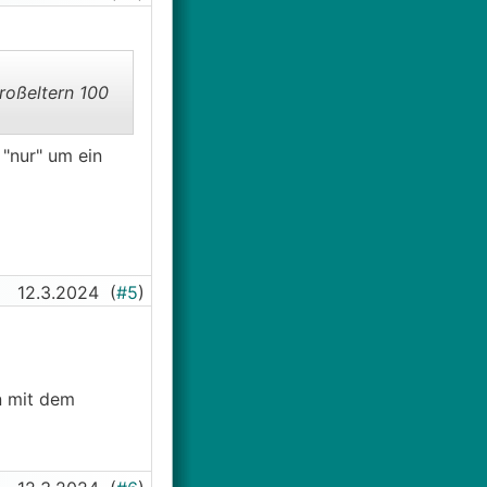
roßeltern 100
 "nur" um ein
12.3.2024
(
#5
)
on mit dem