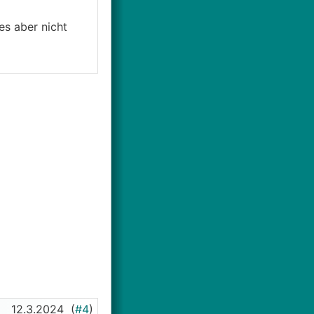
es aber nicht
12.3.2024
(
#4
)