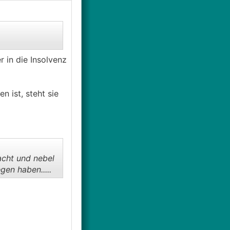
 in die Insolvenz
n ist, steht sie
acht und nebel
en haben.....