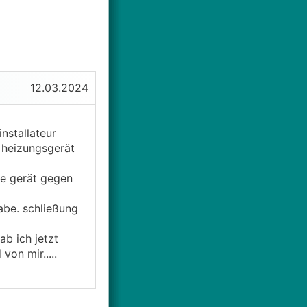
12.03.2024
nstallateur
 heizungsgerät
te gerät gegen
habe. schließung
b ich jetzt
on mir.....