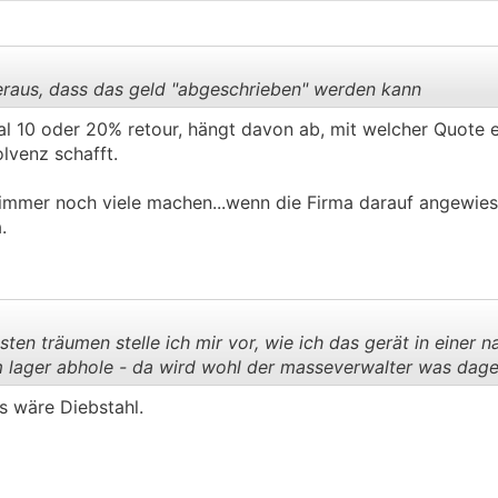
eraus, dass das geld "abgeschrieben" werden kann
 10 oder 20% retour, hängt davon ab, mit welcher Quote er
lvenz schafft.
.
.
n immer noch viele machen...wenn die Firma darauf angewiese
.
ten träumen stelle ich mir vor, wie ich das gerät in einer n
lager abhole - da wird wohl der masseverwalter was dageg
s wäre Diebstahl.
.
.