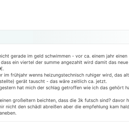
nicht gerade im geld schwimmen - vor ca. einem jahr einen i
 dass ein viertel der summe angezahlt wird damit das neue
€.
er im frühjahr wenns heizungstechnisch ruhiger wird, das al
llte) gerät tauscht - das wäre zeitlich ca. jetzt.
. gestern hat mich der schlag getroffen wie ich das gehört 
inen großeltern beichten, dass die 3k futsch sind? davor ha
ir nicht den schädl abreißen aber die empfehlung kam hald v
aneben.