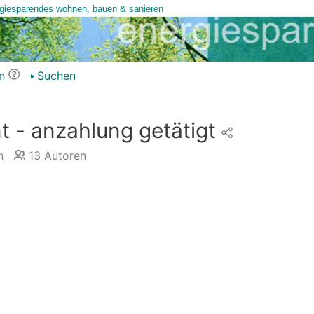
n
Suchen
nt - anzahlung getätigt
n
13
Autoren