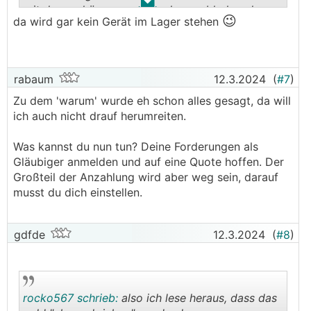
.
.
mit dem anhänger aus dem lager abhole - da
😉
da wird gar kein Gerät im Lager stehen
wird wohl der masseverwalter was dagegen
haben.....
rabaum
12.3.2024
(
#7
)
Zu dem 'warum' wurde eh schon alles gesagt, da will
ich auch nicht drauf herumreiten.
Was kannst du nun tun? Deine Forderungen als
Gläubiger anmelden und auf eine Quote hoffen. Der
Großteil der Anzahlung wird aber weg sein, darauf
musst du dich einstellen.
gdfde
12.3.2024
(
#8
)
rocko567 schrieb:
also ich lese heraus, dass das