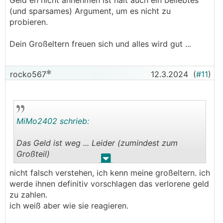
Geld eh nicht annehmen ist halt auch ein beliebtes
(und sparsames) Argument, um es nicht zu
probieren.
Dein Großeltern freuen sich und alles wird gut ...
rocko567
12.3.2024
(
#11
)
MiMo2402 schrieb:
Das Geld ist weg ... Leider (zumindest zum
Großteil)
.
.
nicht falsch verstehen, ich kenn meine großeltern. ich
Organisier einen neuen Insti, stell ihn als
werde ihnen definitiv vorschlagen das verlorene geld
Nachfolger vor und übernimm die Kosten dafür.
zu zahlen.
Dass andere das Geld eh nicht annehmen ist halt
ich weiß aber wie sie reagieren.
auch ein beliebtes (und sparsames) Argument,
um es nicht zu probieren.