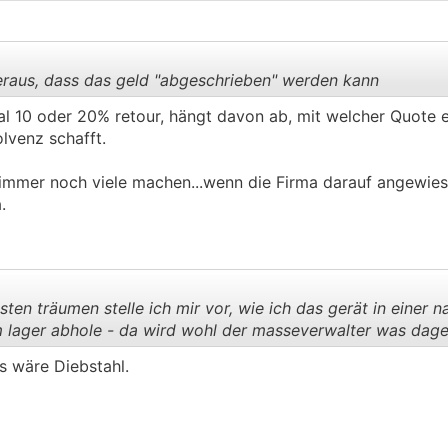
eraus, dass das geld "abgeschrieben" werden kann
 10 oder 20% retour, hängt davon ab, mit welcher Quote er
lvenz schafft.
.
.
n immer noch viele machen...wenn die Firma darauf angewiese
.
ten träumen stelle ich mir vor, wie ich das gerät in einer n
lager abhole - da wird wohl der masseverwalter was dageg
s wäre Diebstahl.
.
.