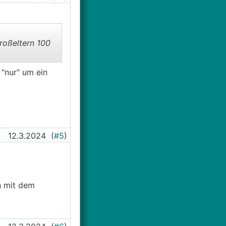
roßeltern 100
 "nur" um ein
12.3.2024
(
#5
)
on mit dem