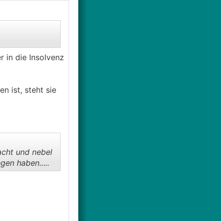
 in die Insolvenz
n ist, steht sie
acht und nebel
en haben.....