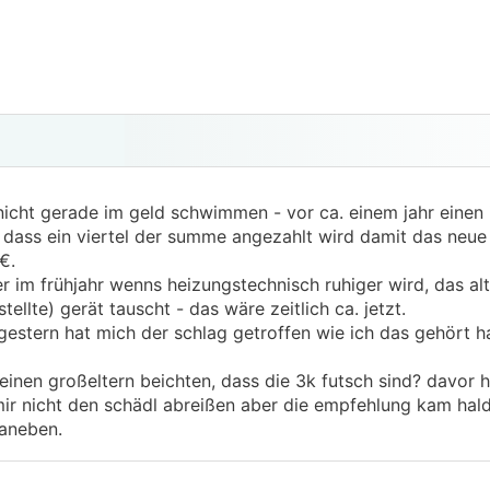
nicht gerade im geld schwimmen - vor ca. einem jahr einen i
 dass ein viertel der summe angezahlt wird damit das neue
€.
er im frühjahr wenns heizungstechnisch ruhiger wird, das al
llte) gerät tauscht - das wäre zeitlich ca. jetzt.
. gestern hat mich der schlag getroffen wie ich das gehört 
inen großeltern beichten, dass die 3k futsch sind? davor ha
ir nicht den schädl abreißen aber die empfehlung kam hald v
aneben.