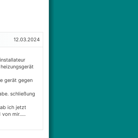
12.03.2024
nstallateur
 heizungsgerät
te gerät gegen
habe. schließung
b ich jetzt
on mir.....