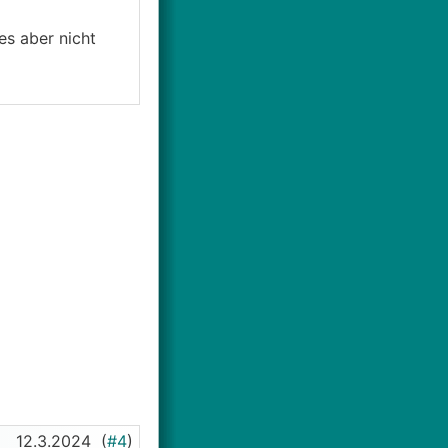
es aber nicht
12.3.2024
(
#4
)