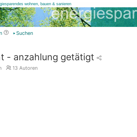
n
Suchen
nt - anzahlung getätigt
n
13
Autoren