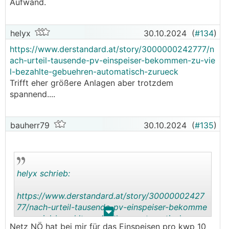
Aufwand.
helyx
30.10.2024
(
#134
)
https://www.derstandard.at/story/3000000242777/n
ach-urteil-tausende-pv-einspeiser-bekommen-zu-vie
l-bezahlte-gebuehren-automatisch-zurueck
Trifft eher größere Anlagen aber trotzdem
spannend....
bauherr79
30.10.2024
(
#135
)
helyx schrieb:
https://www.derstandard.at/story/30000002427
77/nach-urteil-tausende-pv-einspeiser-bekomme
.
.
n-zu-viel-bezahlte-gebuehren-automatisch-zurue
Netz NÖ hat bei mir für das Einspeisen pro
kwp
10