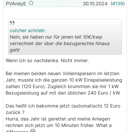
Trifft eher größere Anlagen aber trotzdem
PVAndyE
30.10.2024
(
#139
)
spannend....
───────────────
Netz NÖ hat bei mir für das Einspeisen pro
kwp
cutcher schrieb:
10 Euro verrechnet. Bekommt man das jetzt
Nein, sie haben nur für jenen teil 10€/kwp
damit auch wieder zurück?
verrechnet der über die bezugsrechte hinaus
geht
.
.
Wenn ich so nachdenke. Nicht immer.
Bei meinen beiden neuen Volleinspeisern im letzten
Jahr, musste ich die ganzen 10 kW Einspeiseleistung
zahlen (120 Euro). Zugleich brummten sie mir 1 kW
Bezugsleistung auf mit den üblichen 240 Euro / kW.
Das heißt ich bekomme jetzt (automatisch) 12 Euro
zurück ?
Hurra, das Jahr ist gerettet und meine Anlagen
rechnen sich jetzt um 10 Minuten früher. What a
😀