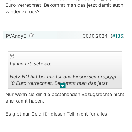
ck
Euro verrechnet. Bekommt man das jetzt damit auch
Trifft eher größere Anlagen aber trotzdem
wieder zurück?
spannend....
PVAndyE
30.10.2024
(
#136
)
bauherr79 schrieb:
Netz NÖ hat bei mir für das Einspeisen pro
kwp
10 Euro verrechnet. Bekommt man das jetzt
.
.
damit auch wieder zurück?
Nur wenn sie dir die bestehenden Bezugsrechte nicht
anerkannt haben.
Es gibt nur Geld für diesen Teil, nicht für alles