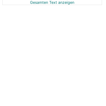
Gesamten Text anzeigen
das
Netznutzungsentgelt
von 3.80 Cent/kWh auf
4.43 Cent/kWh gestiegen ist (
+17%
)
das
Netzverlustentgelt
von 0.380 Cent/kWh auf
0.483 Cent/kWh gestiegen ist (
+27%
)
(Linz Netz)
Ist das bei Euch auch in dem Bereich?