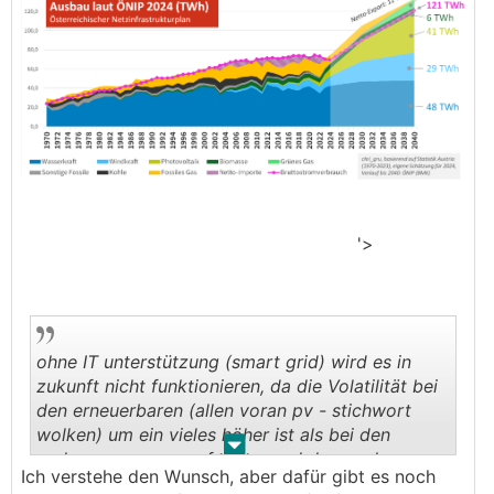
'>
ohne IT unterstützung (smart grid) wird es in
zukunft nicht funktionieren, da die Volatilität bei
den erneuerbaren (allen voran pv - stichwort
wolken) um ein vieles höher ist als bei den
.
.
anderen erzeugungsformen und demnach
Ich verstehe den Wunsch, aber dafür gibt es noch
schwierig zum prognostizieren