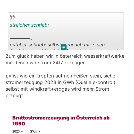
streicher schrieb:
──────..
cutcher schrieb: selbst wenn ich mir einen
.
.
Speicher von 22kwh kaufe sind das gerade mal
Zum glück haben wir in österreich wasserkraftwerke
etwas mehr als 10% bzw der speicher ist
mit denen wir strom 24/7 erzeugen
spätestens um 10:00 morgens voll - das bringt
also genau nichts fürs netz
pv ist wie ein tropfen auf nen heißen stein, siehe
───────────────
stromerzeugung 2023 in GWh (Quelle e-control),
selbst mit windkraft+erdgas wird mehr Strom
Den solltest zu Mittag laden um die
erzeugt:
Einspeisespitze zu glätten und Nachts entladen
wenn keine PVs mehr einspeisen.