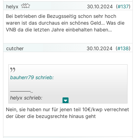
helyx
30.10.2024
(
#137
)
Bei betrieben die Bezugsseitig schon sehr hoch
waren ist das durchaus ein schönes Geld... Was die
VNB da die letzten Jahre einbehalten haben...
cutcher
30.10.2024
(
#138
)
bauherr79 schrieb:
──────..
helyx schrieb:
.
.
Nein, sie haben nur für jenen teil 10€/kwp verrechnet
https://www.derstandard.at/story/30000002427
der über die bezugsrechte hinaus geht
77/nach-urteil-tausende-pv-einspeiser-bekomme
n-zu-viel-bezahlte-gebuehren-automatisch-zurue
ck