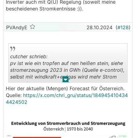
Inverter auch mit Q(U) Regelung (soweit meine
bescheidenen Stromkentnisse :)).
PVAndyE
28.10.2024
(
#128
)
cutcher schrieb:
pv ist wie ein tropfen auf nen heißen stein, siehe
stromerzeugung 2023 in GWh (Quelle e-control),
selbst mit windkraft+erdgas wird mehr Strom
.
.
erzeugt:
Hier der aktuelle (Mengen) Forecast für Österreich.
Es ist eh nett wenn man argumentiert dass die
Quelle:
https://x.com/chri_gru/status/184945410434
überdimensionierten pv anlagen so
4424502
netzundienlich sind, aber dann bitte mit
zahlen&fakten. pv hat in österreich (noch) keinen
hohen stellenwert