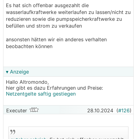
heißen stein, siehe stromerzeugung 2023 in GWh
Es hat sich offenbar ausgezahlt die
(Quelle e-control), selbst mit windkraft+erdgas
wasserlaufkraftwerke weiterlaufen zu lassen/nicht zu
wird mehr Strom erzeugt:
reduzieren sowie die pumpspeicherkraftwerke zu
───────────────
befüllen und strom zu verkaufen
Die Jahresenergiemenge sagt halt nichts über die
ansonsten hätten wir ein anderes verhalten
Lastsituation im Netz aus, siehe Energycharts zB
beobachten können
für 15.08.24:
https://www.energy-charts.info/charts/power/ch
art.htm?l=de&c=AT&week=33
▾ Anzeige
Wir hatten zur Mittagszeit ca. 4,1GW PV
Hallo Altromondo,
Einspeisung bei einer Gesamtlast von 5,5GW, das
hier gibt es dazu Erfahrungen und Preise:
heißt ca. 75% wurde in
AT
allein durch PV
Netzentgelte saftig gestiegen
abgedeckt (!). Das ist alles andere als unkritisch,
vor allem weil sich PV Erzeuger systemisch
anders verhalten als rotierende Generatoren mit
Executer
28.10.2024
(
#126
)
Schwungmasse.