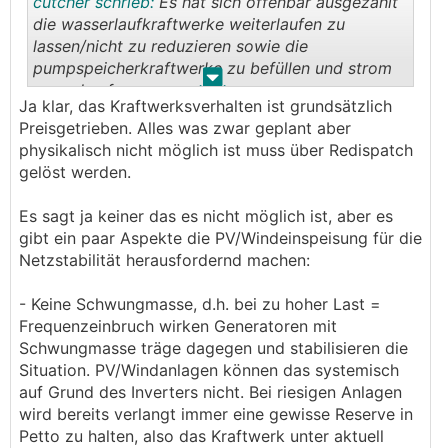
cutcher schrieb:
Es hat sich offenbar ausgezahlt
die wasserlaufkraftwerke weiterlaufen zu
lassen/nicht zu reduzieren sowie die
pumpspeicherkraftwerke zu befüllen und strom
.
.
zu verkaufen
Ja klar, das Kraftwerksverhalten ist grundsätzlich
Preisgetrieben. Alles was zwar geplant aber
ansonsten hätten wir ein anderes verhalten
physikalisch nicht möglich ist muss über Redispatch
beobachten können
gelöst werden.
Es sagt ja keiner das es nicht möglich ist, aber es
gibt ein paar Aspekte die PV/Windeinspeisung für die
Netzstabilität herausfordernd machen:
- Keine Schwungmasse, d.h. bei zu hoher Last =
Frequenzeinbruch wirken Generatoren mit
Schwungmasse träge dagegen und stabilisieren die
Situation. PV/Windanlagen können das systemisch
auf Grund des Inverters nicht. Bei riesigen Anlagen
wird bereits verlangt immer eine gewisse Reserve in
Petto zu halten, also das Kraftwerk unter aktuell