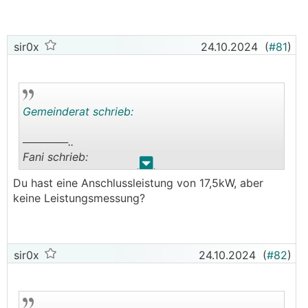
sir0x
24.10.2024
(
#81
)
Gemeinderat schrieb:
──────..
Fani schrieb:
.
.
Du hast eine Anschlussleistung von 17,5kW, aber
──────..
keine Leistungsmessung?
Offensichtlich tun sich manche hier in der
Trennung von Versorgungsnetzbetreiber und
Energieversorger weiterhin sehr schwer. VNB
sir0x
24.10.2024
(
#82
)
haben eine Monopolstellung und unterliegen
daher der Regulation durch die E Control und
letztlich auch dem Gesetzgeber. Damit sind sie in