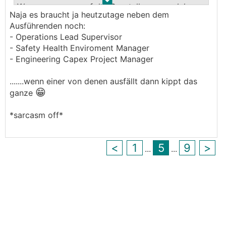
.
.
Wasserversoger auf der Baustelle, von welchen
Naja es braucht ja heutzutage neben dem
einer den Anschluss in der Grube gemacht hat
Ausführenden noch:
und drei haben von oben zugeschaut, teilweise
- Operations Lead Supervisor
rauchend - ein Topfoto
- Safety Health Enviroment Manager
- Engineering Capex Project Manager
Achja, die Vier waren auch mit drei Autos da...
.......wenn einer von denen ausfällt dann kippt das
😁
ganze
*sarcasm off*
<
1
5
9
>
...
...