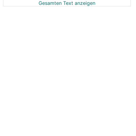
Gesamten Text anzeigen
das
Netznutzungsentgelt
von 3.80 Cent/kWh auf
4.43 Cent/kWh gestiegen ist (
+17%
)
das
Netzverlustentgelt
von 0.380 Cent/kWh auf
0.483 Cent/kWh gestiegen ist (
+27%
)
(Linz Netz)
Ist das bei Euch auch in dem Bereich?