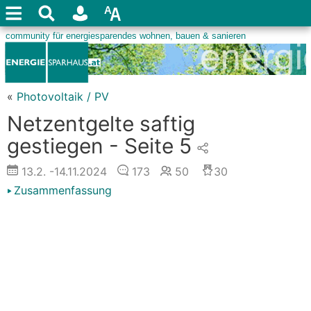
«
Photovoltaik / PV
Netzentgelte saftig
gestiegen - Seite 5
13.2.
-14.11.2024
173
50
30
Zusammenfassung