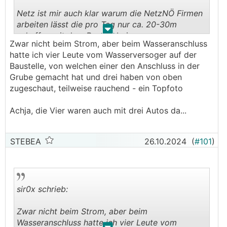
Netz ist mir auch klar warum die NetzNÖ Firmen
arbeiten lässt die pro Tag nur ca. 20-30m
.
.
schaffen mit dem Bagger bei
Zwar nicht beim Strom, aber beim Wasseranschluss
Leitungsverlegungen.
hatte ich vier Leute vom Wasserversoger auf der
Die stehen eigentlich nur rum oder spielen mit
Baustelle, von welchen einer den Anschluss in der
dem Handy.
Grube gemacht hat und drei haben von oben
zugeschaut, teilweise rauchend - ein Topfoto
Achja, die Vier waren auch mit drei Autos da...
STEBEA
26.10.2024
(
#101
)
sir0x schrieb:
Zwar nicht beim Strom, aber beim
Wasseranschluss hatte ich vier Leute vom