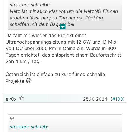
streicher schreibt:
Netz ist mir auch klar warum die NetzNÖ Firmen
arbeiten lässt die pro Tag nur ca. 20-30m
schaffen mit dem Bagger bei
.
.
Leitungsverlegungen.
Da fällt mir wieder das Projekt einer
Die stehen eigentlich nur rum oder spielen mit
Ultrahochspannungsleitung mit 12 GW und 1,1 Mio
dem Handy.
Volt DC über 3600 km in China ein. Wurde in 900
Tagen errichtet, das entspricht einem Baufortschritt
von 4 km / Tag.
Österreich ist einfach zu kurz für so schnelle
😀
Projekte
sir0x
25.10.2024
(
#100
)
streicher schrieb: