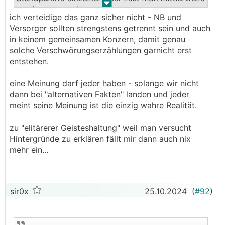
.
.
sowieso genau heraus.
ich verteidige das ganz sicher nicht - NB und
Versorger sollten strengstens getrennt sein und auch
Und zwischen auskennen und elitärer
in keinem gemeinsamen Konzern, damit genau
Geisteshaltung bei den Dingen gibt es
solche Verschwörungserzählungen garnicht erst
bekanntlich auch oft Unterschiede.
entstehen.
eine Meinung darf jeder haben - solange wir nicht
dann bei "alternativen Fakten" landen und jeder
meint seine Meinung ist die einzig wahre Realität.
zu "elitärerer Geisteshaltung" weil man versucht
Hintergründe zu erklären fällt mir dann auch nix
mehr ein...
sir0x
25.10.2024
(
#92
)