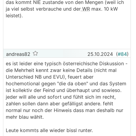
das kommt NIE zustande von den Mengen (weil ich
politisch gesteuerte Angelegenheit.
ja viel selbst verbrauche und der
WR
max. 10 kW
leistet).
Im Übrigen muss die Masse nicht wissen, wie der
Netzbetreiber arbeitet.
Ich muss auch nicht dafür sein, für mehr Kosten
aufzukommen, als der Gesetzgeber, der das zu
regulieren hat, verlangt.
andreas82
25.10.2024
(
#84
)
es ist leider eine typisch österreichische Diskussion -
Im Übrigen habe ich ja eh 6000 EUR für ein
die Mehrheit kennt zwar keine Details (nicht mal
Stromnutzungsrecht im Ausmaß von 17,5 kW
Unterschied NB und EVU), feuert aber
bezahlt, statt der Standard 3,5 kW - einfach um
hochemotional gegen "die da oben" und das System
für die Zukunft zumindest hier safe zu sein.
ist kollektiv der Feind und überhaupt und sowieso.
Nutzen möchte ichs trotzdem nicht.
jeder will alle und sofort und fühlt sich im recht,
zahlen sollen dann aber gefälligst andere. fehlt
PS: Bei uns ist der Netzbetreiber ein
normal nur noch der Hinweis dass man deshalb nur
Unternehmen des Landesenergieversorgers, der
mehr blau wählt.
entsprechende Gewinne erwirtschaftet. Mein
Mitleid hält sich in Grenzen.
Leute kommts alle wieder bissl runter.