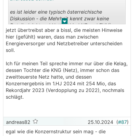
es ist leider eine typisch österreichische
Diskussion - die Mehrheit kennt zwar keine
.
.
Details (nicht mal Unterschied NB und EVU),
jetzt übertreibst aber a bissl, die meisten Hinweise
feuert aber hochemotional gegen "die da oben"
hier (gefühlt) waren, dass man zwischen
und das System ist kollektiv der Feind und
Energieversorger und Netzbetreiber unterscheiden
überhaupt und sowieso. jeder will alle und sofort
soll.
und fühlt sich im recht, zahlen sollen dann aber
gefälligst andere. fehlt normal nur noch der
Ich für meinen Teil spreche immer nur über die Kelag,
Hinweis dass man deshalb nur mehr blau wählt.
dessen Tochter die KNG (Netz), immer schon das
zweitteuerste Netz hatte, und dessen
Leute kommts alle wieder bissl runter.
Konzernergebnis im 1.HJ 2024 mit 254 Mio, das
Rekordjahr 2023 (Verdopplung zu 2022), nochmals
schlägt.
andreas82
25.10.2024
(
#87
)
egal wie die Konzernstruktur sein mag - die