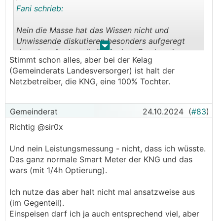
ihrer Preisgestaltung nicht frei, siehe Pauschale
Fani schrieb:
Netzzugangsentgelte fuer PV,
Anschlussverpflichtung egal wie sehr das Netz
Nein die Masse hat das Wissen nicht und
schon kracht, keine Netznutzungsgebühr fuer die
Unwissende diskutieren besonders aufgeregt
PV Einspeisung. Die Vorgabe der
.
.
darueber. Auch weil sie glauben Gewinne lassen
Anschlussleistung hat damit nur sehr wenig zu
Stimmt schon alles, aber bei der Kelag
sich besonders leicht zwischen unterschiedlichen
tun und ist eine reine Mangelverwaltung. Wenn
(Gemeinderats Landesversorger) ist halt der
Rechtspersönlichkeit umherschieben.
sie duerften wuerden sie vermutlich viel mehr
Netzbetreiber, die KNG, eine 100% Tochter.
ablehnen, duerfen sie halt nicht.
Du kommst eh nur fuer die Kosten auf die du
selbst Verbrauchst und der VNB dir verrechnen
Ja die Politik ist gefordert aber es darf auch
Gemeinderat
24.10.2024
(
#83
)
darf. Das wird auf lange Sicht so nicht
jeder einzelne seinen Anteil gerne beitragen
Richtig @sir0x
kostendeckend sein und die Netzkosten werden
(Verursacherprinzip!). So wie ich der Gemeinde
natürlich weiter steigen. Zahlen eh die ohne PV,
mehr Abgaben bezahle wenn ich die Struktur
Und nein Leistungsmessung - nicht, dass ich wüsste.
wer es sich leisten kann macht das Dach voll.
mehr gebrauche. Sollte ja jedem einleuchten,
Das ganz normale Smart Meter der KNG und das
hoffentlich.
wars (mit 1/4h Optierung).
───────────────
Ich nutze das aber halt nicht mal ansatzweise aus
Ich habe doch geschrieben, dass es einen
(im Gegenteil).
Ausgleich mit der Politik brauchen wird - ergo ist
Einspeisen darf ich ja auch entsprechend viel, aber
das auch nicht unwahr, denn es ist somit eine