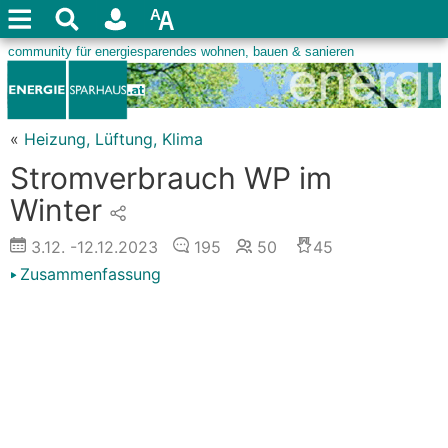
«
Heizung, Lüftung, Klima
Stromverbrauch WP im
Winter
3.12.
-12.12.2023
195
50
45
Zusammenfassung