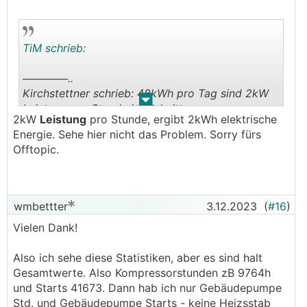
TiM schrieb:
──────..
Kirchstettner schrieb: 48kWh pro Tag sind 2kW
.
.
Leistung pro Stunde im Schnitt.
2kW
Leistung
pro Stunde, ergibt 2kWh elektrische
───────────────
Energie. Sehe hier nicht das Problem. Sorry fürs
Offtopic.
@Kirchstettner : Bei "2kW pro Stunde" stellt es
dir aber nicht die Zehennägel auf?
🧐🤔
😎
wmbettter
3.12.2023
(
#16
)
Vielen Dank!
Also ich sehe diese Statistiken, aber es sind halt
Gesamtwerte. Also Kompressorstunden zB 9764h
und Starts 41673. Dann hab ich nur Gebäudepumpe
Std. und Gebäudepumpe Starts - keine Heizsstab