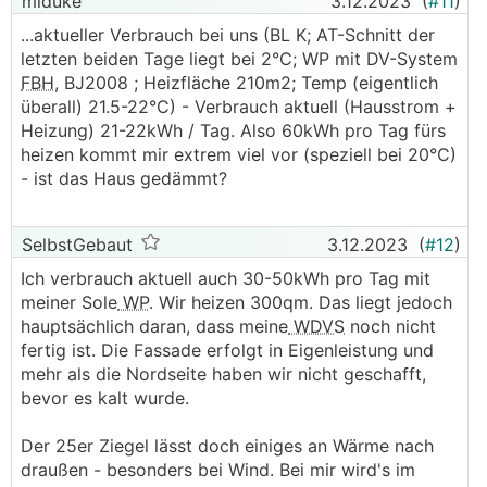
mlduke
3.12.2023
(
#11
)
...aktueller Verbrauch bei uns (BL K; AT-Schnitt der
letzten beiden Tage liegt bei 2°C; WP mit DV-System
FBH
, BJ2008 ; Heizfläche 210m2; Temp (eigentlich
überall) 21.5-22°C) - Verbrauch aktuell (Hausstrom +
Heizung) 21-22kWh / Tag. Also 60kWh pro Tag fürs
heizen kommt mir extrem viel vor (speziell bei 20°C)
- ist das Haus gedämmt?
SelbstGebaut
3.12.2023
(
#12
)
Ich verbrauch aktuell auch 30-50kWh pro Tag mit
meiner Sole
WP
. Wir heizen 300qm. Das liegt jedoch
hauptsächlich daran, dass meine
WDVS
noch nicht
fertig ist. Die Fassade erfolgt in Eigenleistung und
mehr als die Nordseite haben wir nicht geschafft,
bevor es kalt wurde.
Der 25er Ziegel lässt doch einiges an Wärme nach
draußen - besonders bei Wind. Bei mir wird's im