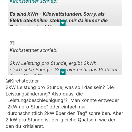
Kirchstettner schrieb:
Es sind kWh - Kilowattstunden. Sorry, als
Elektrotechniker stellt es mir da immer die
.
.
Zehennägel auf ^^
Naja, du hast eine
LWP
bei 0 bis -3 Grad. Von
dort musst du den Hub auf 29 Grad bringen.
48kWh pro Tag sind 2kW Leistung pro Stunde im
Kirchstettner schrieb:
Schnitt. Würde mich ned wirklich verwundern.
Meine Sole-Wärmepumpe braucht für 28,0 Grad
2kW Leistung pro Stunde, ergibt 2kWh
Vorlauf derzeit ca. 0,5kW - wären hochgerechnet
elektrische Energie. Sehe hier nicht das Problem.
auch 12kWh. Ich gehe aber von einem Soleein
.
.
Sorry fürs Offtopic.
von 8 Grad aus. Also wesentlich weniger Hub als
@Kirchstettner
du.
2kW Leistung pro Stunde, was soll das sein? Die
Leistungsänderung? Also quasi die
"Leistungsbeschleunigung"? Man könnte entweder
"2kWh pro Stunde" oder einfach nur
"durchschnittlich 2kW über den Tag" schreiben. Aber
2 kW pro Stunde ist der gleiche Quatsch wie der
den du kritisierst.