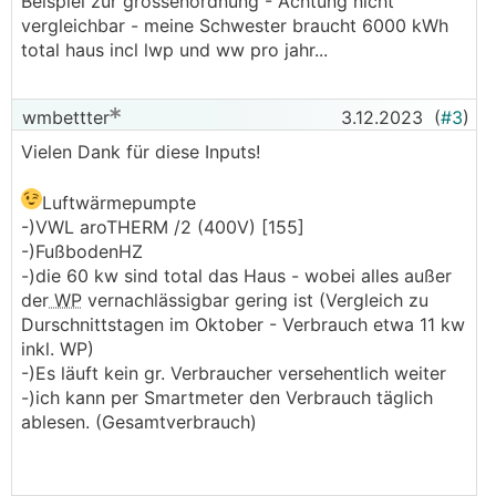
Beispiel zur grössenordnung - Achtung nicht
vergleichbar - meine Schwester braucht 6000 kWh
total haus incl lwp und ww pro jahr...
wmbettter
3.12.2023
(
#3
)
Vielen Dank für diese Inputs!
Luftwärmepumpte
-)VWL aroTHERM /2 (400V) [155]
-)FußbodenHZ
-)die 60 kw sind total das Haus - wobei alles außer
der
WP
vernachlässigbar gering ist (Vergleich zu
Durschnittstagen im Oktober - Verbrauch etwa 11 kw
inkl. WP)
-)Es läuft kein gr. Verbraucher versehentlich weiter
-)ich kann per Smartmeter den Verbrauch täglich
ablesen. (Gesamtverbrauch)