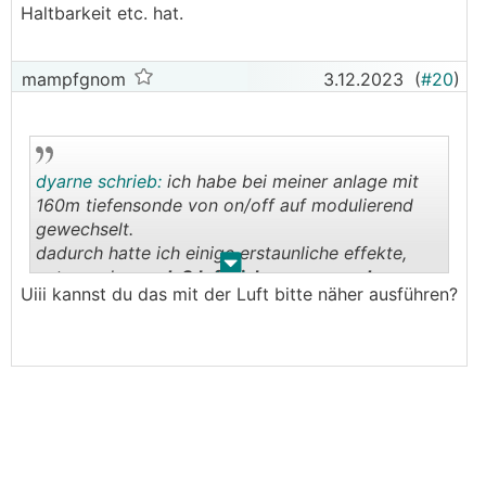
Haltbarkeit etc. hat.
mampfgnom
3.12.2023
(
#20
)
dyarne schrieb:
ich habe bei meiner anlage mit
160m tiefensonde von on/off auf modulierend
gewechselt.
dadurch hatte ich einige erstaunliche effekte,
.
.
unter anderem
daß luft sich an ganz anderen
Uiii kannst du das mit der Luft bitte näher ausführen?
stellen gesammelt
hat als zuvor als es nur
vollgas/aus gab...