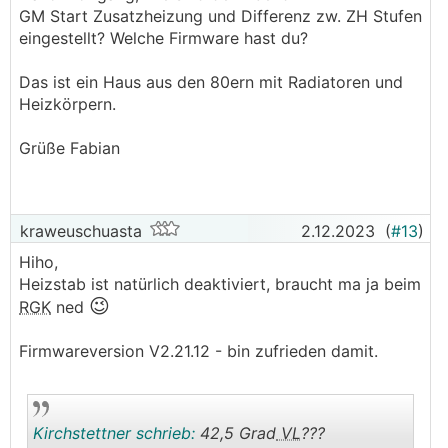
GM Start Zusatzheizung und Differenz zw. ZH Stufen
Peaks an, die die
WP
regelt. Regelt sie bei euch
eingestellt? Welche Firmware hast du?
ähnlich?
Ich habe übrigens noch die Firmware von April
Das ist ein Haus aus den 80ern mit Radiatoren und
2023 drauf (2.17.5). Kann es ielleicht daran
Heizkörpern.
liegen? Würde das gerne jetzt im tiefsten Winter
nicht updaten, da kommen ja öfters auh mal die
Grüße Fabian
tollsten Überraschungn bei raus
Grüße
Fabian
kraweuschuasta
2.12.2023
(
#13
)
Hiho,
Heizstab ist natürlich deaktiviert, braucht ma ja beim
😉
RGK
ned
Firmwareversion V2.21.12 - bin zufrieden damit.
Kirchstettner schrieb:
42,5 Grad
VL
???