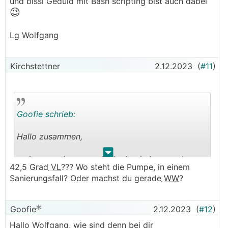
.
.
und bissl Geduld mit Bash scripting bist auch dabei
😉
Lg Wolfgang
Kirchstettner
2.12.2023
(
#11
)
Goofie schrieb:
Hallo zusammen,
.
.
so langsam kommen die ersten imteressanten
42,5 Grad
VL
??? Wo steht die Pumpe, in einem
Tage für S1155. Aktuell -3Grad
AT
ohne Sonne
Sanierungsfall? Oder machst du gerade
WW
?
mit 42,5Grad Vorlauf. Sole aktuel bei 7,8Grad,
COP 4,8. Bin mal gespannt, wie es die nächsten
TAge ausieht.
Goofie
2.12.2023
(
#12
)
Wobei das Regelverhalten bei der kalten
AT
m.M.
Hallo Wolfgang, wie sind denn bei dir
nun noch merkwürdiger ist. Schaut euch mal die