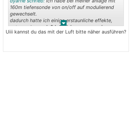
dyarne schrieb:
ich habe bei meiner anlage mit
160m tiefensonde von on/off auf modulierend
gewechselt.
dadurch hatte ich einige erstaunliche effekte,
.
.
unter anderem
daß luft sich an ganz anderen
Uiii kannst du das mit der Luft bitte näher ausführen?
stellen gesammelt
hat als zuvor als es nur
vollgas/aus gab...