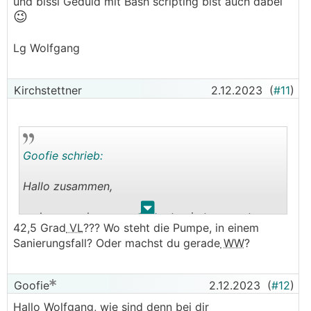
.
.
und bissl Geduld mit Bash scripting bist auch dabei
😉
Lg Wolfgang
Kirchstettner
2.12.2023
(
#11
)
Goofie schrieb:
Hallo zusammen,
.
.
so langsam kommen die ersten imteressanten
42,5 Grad
VL
??? Wo steht die Pumpe, in einem
Tage für S1155. Aktuell -3Grad
AT
ohne Sonne
Sanierungsfall? Oder machst du gerade
WW
?
mit 42,5Grad Vorlauf. Sole aktuel bei 7,8Grad,
COP 4,8. Bin mal gespannt, wie es die nächsten
TAge ausieht.
Goofie
2.12.2023
(
#12
)
Wobei das Regelverhalten bei der kalten
AT
m.M.
Hallo Wolfgang, wie sind denn bei dir
nun noch merkwürdiger ist. Schaut euch mal die