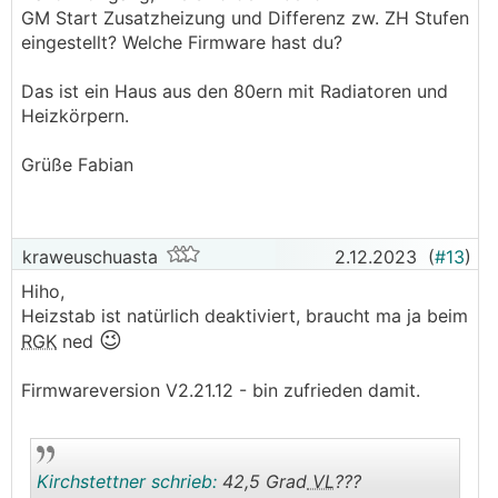
GM Start Zusatzheizung und Differenz zw. ZH Stufen
Peaks an, die die
WP
regelt. Regelt sie bei euch
eingestellt? Welche Firmware hast du?
ähnlich?
Ich habe übrigens noch die Firmware von April
Das ist ein Haus aus den 80ern mit Radiatoren und
2023 drauf (2.17.5). Kann es ielleicht daran
Heizkörpern.
liegen? Würde das gerne jetzt im tiefsten Winter
nicht updaten, da kommen ja öfters auh mal die
Grüße Fabian
tollsten Überraschungn bei raus
Grüße
Fabian
kraweuschuasta
2.12.2023
(
#13
)
Hiho,
Heizstab ist natürlich deaktiviert, braucht ma ja beim
😉
RGK
ned
Firmwareversion V2.21.12 - bin zufrieden damit.
Kirchstettner schrieb:
42,5 Grad
VL
???