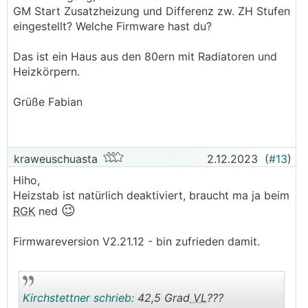
GM Start Zusatzheizung und Differenz zw. ZH Stufen
Peaks an, die die
WP
regelt. Regelt sie bei euch
eingestellt? Welche Firmware hast du?
ähnlich?
Ich habe übrigens noch die Firmware von April
Das ist ein Haus aus den 80ern mit Radiatoren und
2023 drauf (2.17.5). Kann es ielleicht daran
Heizkörpern.
liegen? Würde das gerne jetzt im tiefsten Winter
nicht updaten, da kommen ja öfters auh mal die
Grüße Fabian
tollsten Überraschungn bei raus
Grüße
Fabian
kraweuschuasta
2.12.2023
(
#13
)
Hiho,
Heizstab ist natürlich deaktiviert, braucht ma ja beim
😉
RGK
ned
Firmwareversion V2.21.12 - bin zufrieden damit.
Kirchstettner schrieb:
42,5 Grad
VL
???