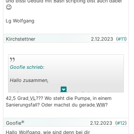
.
.
und bissl Geduld mit Bash scripting bist auch dabei
😉
Lg Wolfgang
Kirchstettner
2.12.2023
(
#11
)
Goofie schrieb:
Hallo zusammen,
.
.
so langsam kommen die ersten imteressanten
42,5 Grad
VL
??? Wo steht die Pumpe, in einem
Tage für S1155. Aktuell -3Grad
AT
ohne Sonne
Sanierungsfall? Oder machst du gerade
WW
?
mit 42,5Grad Vorlauf. Sole aktuel bei 7,8Grad,
COP 4,8. Bin mal gespannt, wie es die nächsten
TAge ausieht.
Goofie
2.12.2023
(
#12
)
Wobei das Regelverhalten bei der kalten
AT
m.M.
Hallo Wolfgang, wie sind denn bei dir
nun noch merkwürdiger ist. Schaut euch mal die