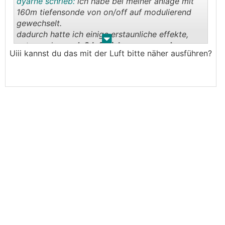
dyarne schrieb:
ich habe bei meiner anlage mit
160m tiefensonde von on/off auf modulierend
gewechselt.
dadurch hatte ich einige erstaunliche effekte,
.
.
unter anderem
daß luft sich an ganz anderen
Uiii kannst du das mit der Luft bitte näher ausführen?
stellen gesammelt
hat als zuvor als es nur
vollgas/aus gab...