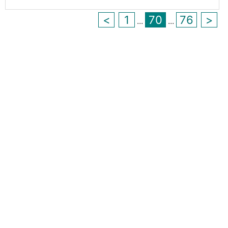
<
1
70
76
>
...
...