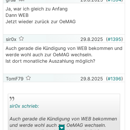
separater Email and das Ömag-Servicecenter
Ja, war ich gleich zu Anfang
geschickt.
Dann WEB
───────────────
Jetzt wieder zurück zur OeMAG
Wieso nichts hochladen kann? Habe auch eben
aufgrund des WEB-Schreibens bei der OeMAG
sir0x
29.8.2025
(
#1395
)
auf Wechsel zu deren Marktpreis angesucht.
Konnte alles problemlos hochladen:
Auch gerade die Kündigung von WEB bekommen und
werde wohl auch zur OeMAG wechseln.
Ist dort monatliche Auszahlung möglich?
TomF79
29.8.2025
(
#1396
)
sir0x schrieb:
Auch gerade die Kündigung von WEB bekommen
und werde wohl auch zur OeMAG wechseln.
.
.