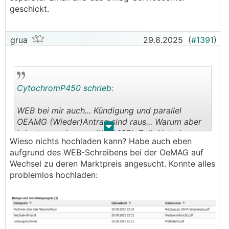
geschickt.
grua
29.8.2025
(
#1391
)
CytochromP450 schrieb:
WEB bei mir auch... Kündigung und parallel
OEAMG (Wieder)Antrag sind raus... Warum aber
.
.
kriegt man eine email mit 168h Zeit, Unterlagen
Wieso nichts hochladen kann? Habe auch eben
hochzuladen wenn man gar nix aktiv hochladen
aufgrund des WEB-Schreibens bei der OeMAG auf
🤔
kann
?
Wechsel zu deren Marktpreis angesucht. Konnte alles
Jetzt hab ich halt die Einspeisevollmacht per
problemlos hochladen:
separater Email and das Ömag-Servicecenter
geschickt.