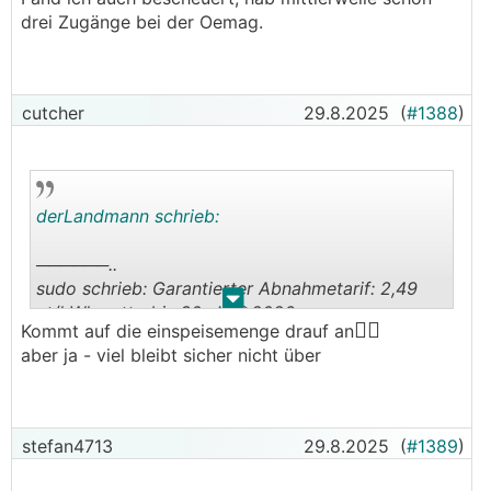
(mit sämtlichen Daten) damit ich ein Ticket
drei Zugänge bei der Oemag.
ziehen konnte (hab jedenfalls keine andere
Option gefunden). Spannender (suboptimaler)
Ansatz...
cutcher
29.8.2025
(
#1388
)
derLandmann schrieb:
──────..
sudo schrieb: Garantierter Abnahmetarif: 2,49
.
.
ct/kWh netto bis 30. Juni 2026
🤷‍♂️
Kommt auf die einspeisemenge drauf an
Grundpreis: 3,00 EUR brutto
aber ja - viel bleibt sicher nicht über
───────────────
Abzüglich möglicher Netzgebühren fürs
🤣
Einspeisen dann also 1c/kWh
- oder noch was
stefan4713
29.8.2025
(
#1389
)
drauflegen!