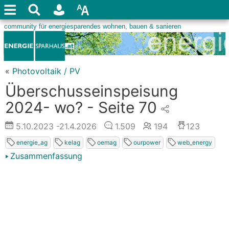
«
Photovoltaik / PV
Überschusseinspeisung
2024- wo? - Seite 70
5.10.2023
-21.4.2026
1.509
194
123
energie_ag
kelag
oemag
ourpower
web_energy
Zusammenfassung