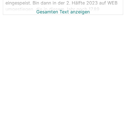
eingespeist. Bin dann in der 2. Hälfte 2023 auf WEB
umgestiegen, die in diesem Jahr noch 17,89
Gesamten Text anzeigen
Cent/kWh zahlen. Ab 2024 wird der Tarif aber aller
Vorraussicht nach deutlich unter 10 Cent liegen.
Ömag wird vermutlich auch nicht sehr weit von 10
Cent weg sein.
Was gibt es für Alternativen?
Manche Anbieter haben für Stammkunden sehr
attraktive Tarife, wie z.B. die Energie Steiermark,
aber wo kann man (außer bei der Ömag) 2024
generell noch einigermaßen zu vernünftigen Preisen
einspeisen? Sowohl lokale als auch österreichweite
Anbieter wären interressant.