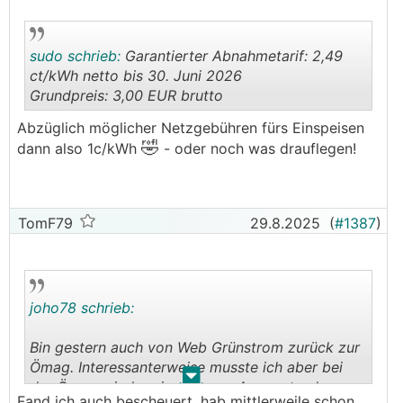
sudo schrieb:
Garantierter Abnahmetarif: 2,49
ct/kWh netto bis 30. Juni 2026
Grundpreis: 3,00 EUR brutto
.
.
Abzüglich möglicher Netzgebühren fürs Einspeisen
🤣
dann also 1c/kWh
- oder noch was drauflegen!
TomF79
29.8.2025
(
#1387
)
joho78 schrieb:
Bin gestern auch von Web Grünstrom zurück zur
Ömag. Interessanterweise musste ich aber bei
.
.
der Ömag wieder einen neuen Account anlegen
Fand ich auch bescheuert, hab mittlerweile schon