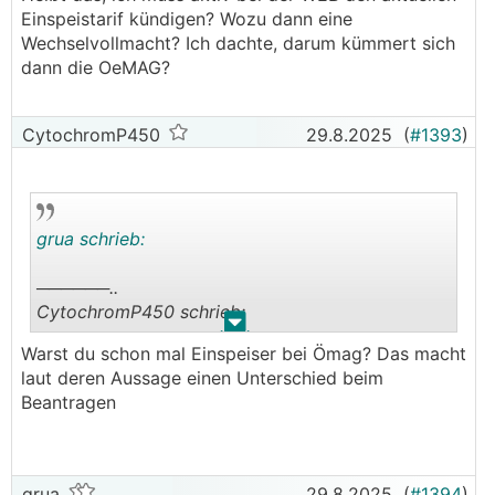
Einspeistarif kündigen? Wozu dann eine
Wechselvollmacht? Ich dachte, darum kümmert sich
dann die OeMAG?
CytochromP450
29.8.2025
(
#1393
)
grua schrieb:
──────..
CytochromP450 schrieb:
.
.
Warst du schon mal Einspeiser bei Ömag? Das macht
WEB bei mir auch... Kündigung und parallel
laut deren Aussage einen Unterschied beim
OEAMG (Wieder)Antrag sind raus... Warum aber
Beantragen
kriegt man eine email mit 168h Zeit, Unterlagen
hochzuladen wenn man gar nix aktiv hochladen
🤔
kann
?
Jetzt hab ich halt die Einspeisevollmacht per
grua
29.8.2025
(
#1394
)