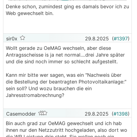
Ist dort monatliche Auszahlung möglich?
Denke schon, zumindest ging es damals bevor ich zu
Web gewechselt bin.
sir0x
29.8.2025
(
#1397
)
Wollt gerade zu OeMAG wechseln, aber diese
Antragsscheisse is ja net normal....drei Jahre später
und die sind noch immer so schlecht aufgestellt.
Kann mir bitte wer sagen, was ein "Nachweis über
die Bestellung der beantragten Photovoltaikanlage:"
sein soll? Und wozu brauchen die ein
Jahresstromabrechnung?
Casemodder
29.8.2025
(
#1398
)
Bin auch grad zur OeMAG gewechselt und ich hab
ihnen nur den Netzzutritt hochgeladen, also dort wo
die
WR
Leistung drin steht. Sie wollen noch ein