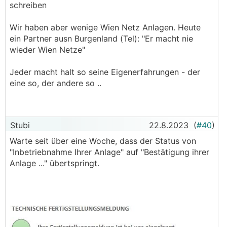
schreiben
───────────────
Wir haben aber wenige Wien Netz Anlagen. Heute
was mir hier aufgefallen ist: die Assistentin
ein Partner ausn Burgenland (Tel): "Er macht nie
meines Elektrikers hat mehrmals schriftliche
wieder Wien Netze"
Reminder geschickt - jedes Mal wurde
unmittelbar danach das jeweils offene Thema
Jeder macht halt so seine Eigenerfahrungen - der
bearbeitet, nachdem vorher wochen- bzw.
eine so, der andere so ..
monatelang nichts passiert ist.... Nerven hilft
wohl manchmal
Stubi
22.8.2023
(
#40
)
Warte seit über eine Woche, dass der Status von
"Inbetriebnahme Ihrer Anlage" auf "Bestätigung ihrer
Anlage ..." übertspringt.