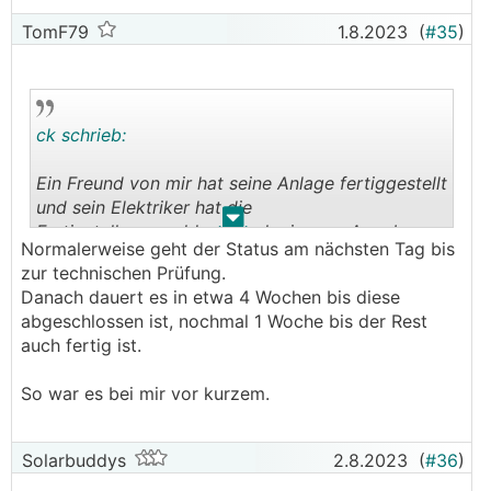
TomF79
1.8.2023
(
#35
)
ck schrieb:
Ein Freund von mir hat seine Anlage fertiggestellt
und sein Elektriker hat die
.
.
Fertigstellungsmeldung nach eigenen Angaben
Normalerweise geht der Status am nächsten Tag bis
bei Netz NÖ gemacht.
zur technischen Prüfung.
Danach dauert es in etwa 4 Wochen bis diese
Online hat sich am Stutus "Eingelangt" seit dem
abgeschlossen ist, nochmal 1 Woche bis der Rest
21.7. nichts getan. Liegt das aus eurer Sicht nur
auch fertig ist.
an Netz NÖ? Würdet ihr bei Netz NÖ nachfragen,
oder beim Elektriker, oder noch warten?
So war es bei mir vor kurzem.
Solarbuddys
2.8.2023
(
#36
)