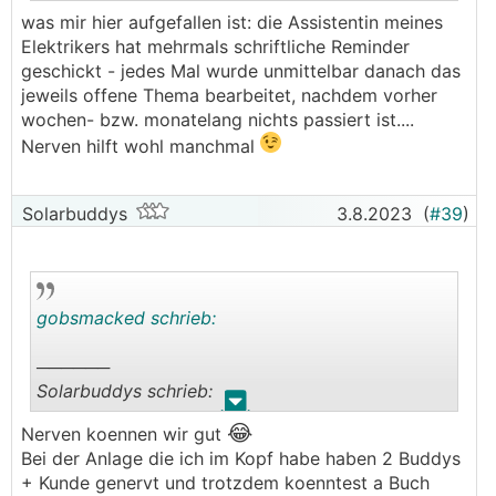
🙄
Forum nicht erlaubt.
was mir hier aufgefallen ist: die Assistentin meines
Elektrikers hat mehrmals schriftliche Reminder
geschickt - jedes Mal wurde unmittelbar danach das
jeweils offene Thema bearbeitet, nachdem vorher
wochen- bzw. monatelang nichts passiert ist....
Nerven hilft wohl manchmal
Solarbuddys
3.8.2023
(
#39
)
gobsmacked schrieb:
──────
Solarbuddys schrieb:
.
.
😂
Nerven koennen wir gut
- Wiener Netze: Die zu verwendenden Woerter
Bei der Anlage die ich im Kopf habe haben 2 Buddys
sind im
+ Kunde genervt und trotzdem koenntest a Buch
🙄
Forum nicht erlaubt.