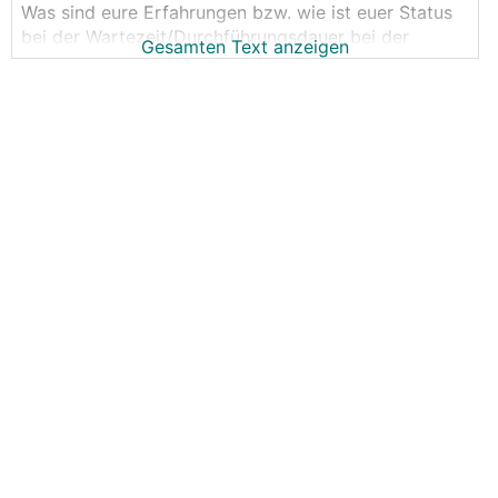
Was sind eure Erfahrungen bzw. wie ist euer Status
bei der Wartezeit/Durchführungsdauer bei der
Gesamten Text anzeigen
technischen Fertigstellungsmeldung von der EVN
Mein Status ist heute von Technische Prüfung auf
Inbetriebnahme Ihrer Anlage gesprungen
Danke
lg
JoJo