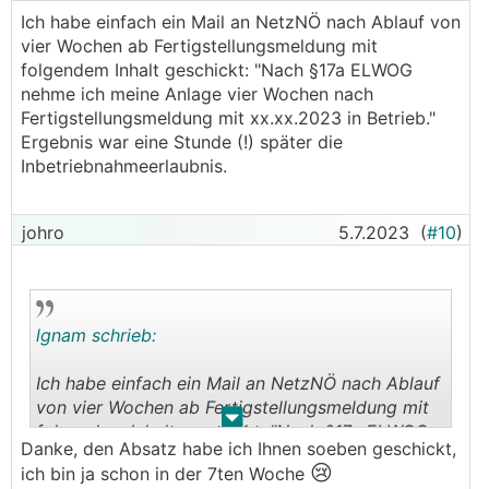
Ich habe einfach ein Mail an NetzNÖ nach Ablauf von
vier Wochen ab Fertigstellungsmeldung mit
folgendem Inhalt geschickt: "Nach §17a ELWOG
nehme ich meine Anlage vier Wochen nach
Fertigstellungsmeldung mit xx.xx.2023 in Betrieb."
Ergebnis war eine Stunde (!) später die
Inbetriebnahmeerlaubnis.
johro
5.7.2023
(
#10
)
lgnam schrieb:
Ich habe einfach ein Mail an NetzNÖ nach Ablauf
von vier Wochen ab Fertigstellungsmeldung mit
.
.
folgendem Inhalt geschickt: "Nach §17a ELWOG
Danke, den Absatz habe ich Ihnen soeben geschickt,
nehme ich meine Anlage vier Wochen nach
😢
ich bin ja schon in der 7ten Woche
Fertigstellungsmeldung mit xx.xx.2023 in