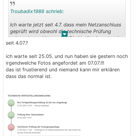
Troubadix1986 schrieb:
Ich warte jetzt seit 4.7. dass mein Netzanschluss
geprüft wird obwohl die technische Prüfung
.
.
schon abgeschlossen ist. Die Hotline konnte mir
seit 4.07.?
nur sagen, dass sie keine Unterlagen mehr
brauchen und es "bald" so weit ist. Auf die Mails
ich warte seit 25.05. und nun haben sie gestern noch
antworten sie aber wenigstens in brauchbarer
irgendwelche Fotos angefordet am 07.07.!!!
Zeit.
das ist frustierend und niemand kann mir erklären
So frustrierend bei strahlendem Sonnenschein....
dass das normal ist.