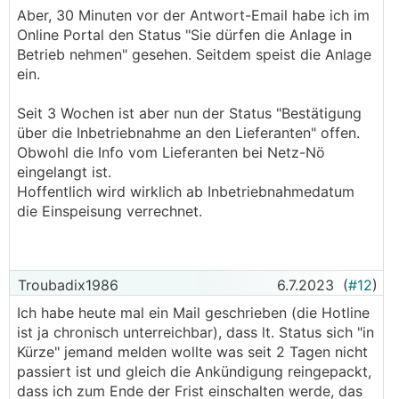
Aber, 30 Minuten vor der Antwort-Email habe ich im
Danke, den Absatz habe ich Ihnen soeben
Online Portal den Status "Sie dürfen die Anlage in
😢
geschickt, ich bin ja schon in der 7ten Woche
Betrieb nehmen" gesehen. Seitdem speist die Anlage
ein.
Seit 3 Wochen ist aber nun der Status "Bestätigung
über die Inbetriebnahme an den Lieferanten" offen.
Obwohl die Info vom Lieferanten bei Netz-Nö
eingelangt ist.
Hoffentlich wird wirklich ab Inbetriebnahmedatum
die Einspeisung verrechnet.
Troubadix1986
6.7.2023
(
#12
)
Ich habe heute mal ein Mail geschrieben (die Hotline
ist ja chronisch unterreichbar), dass lt. Status sich "in
Kürze" jemand melden wollte was seit 2 Tagen nicht
passiert ist und gleich die Ankündigung reingepackt,
dass ich zum Ende der Frist einschalten werde, das