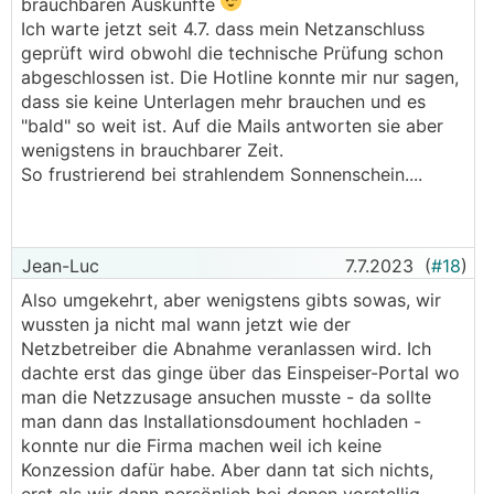
brauchbaren Auskünfte
anrufen und bekommt eine brauchbare auskunft
Aber, 30 Minuten vor der Antwort-Email habe ich
Ich warte jetzt seit 4.7. dass mein Netzanschluss
bez. Stauts.
im Online Portal den Status "Sie dürfen die
geprüft wird obwohl die technische Prüfung schon
Anlage in Betrieb nehmen" gesehen. Seitdem
abgeschlossen ist. Die Hotline konnte mir nur sagen,
speist die Anlage ein.
dass sie keine Unterlagen mehr brauchen und es
"bald" so weit ist. Auf die Mails antworten sie aber
Seit 3 Wochen ist aber nun der Status
wenigstens in brauchbarer Zeit.
"Bestätigung über die Inbetriebnahme an den
So frustrierend bei strahlendem Sonnenschein....
Lieferanten" offen. Obwohl die Info vom
Lieferanten bei Netz-Nö eingelangt ist.
Hoffentlich wird wirklich ab
Inbetriebnahmedatum die Einspeisung
Jean-Luc
7.7.2023
(
#18
)
verrechnet.
Also umgekehrt, aber wenigstens gibts sowas, wir
wussten ja nicht mal wann jetzt wie der
Netzbetreiber die Abnahme veranlassen wird. Ich
dachte erst das ginge über das Einspeiser-Portal wo
man die Netzzusage ansuchen musste - da sollte
man dann das Installationsdoument hochladen -
konnte nur die Firma machen weil ich keine
Konzession dafür habe. Aber dann tat sich nichts,