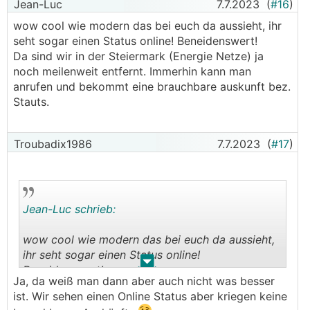
Jean-Luc
7.7.2023
(
#16
)
Fertigstellungsmeldung mit xx.xx.2023 in
wow cool wie modern das bei euch da aussieht, ihr
Betrieb."
seht sogar einen Status online! Beneidenswert!
Ergebnis war eine Stunde (!) später die
Da sind wir in der Steiermark (Energie Netze) ja
Inbetriebnahmeerlaubnis.
noch meilenweit entfernt. Immerhin kann man
───────────────
anrufen und bekommt eine brauchbare auskunft bez.
Stauts.
Danke, den Absatz habe ich Ihnen soeben
😢
geschickt, ich bin ja schon in der 7ten Woche
───────────────
Troubadix1986
7.7.2023
(
#17
)
Ich habe auch nach 4 Wochen nach der
Fertigstellungsmeldung eine Email an Netz-Nö
geschickt.
Jean-Luc schrieb:
Ein paar Stunden später habe ich als Antwort
bekommen, dass die 4 Wochen Frist nur für den
wow cool wie modern das bei euch da aussieht,
Netzvertrag gilt. Ich habe am nächsten Tag dann
ihr seht sogar einen Status online!
zurückgeschrieben, dass ich das Gesetz anders
.
.
Beneidenswert!
auslege. Auf diese E-Mail habe ich keine Antwort
Ja, da weiß man dann aber auch nicht was besser
Da sind wir in der Steiermark (Energie Netze) ja
mehr bekommen.
ist. Wir sehen einen Online Status aber kriegen keine
noch meilenweit entfernt. Immerhin kann man