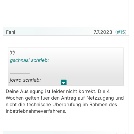
Fani
7.7.2023
(
#15
)
gschnasl schrieb:
──────
johro schrieb:
.
.
Deine Auslegung ist leider nicht korrekt. Die 4
──────
Wochen gelten fuer den Antrag auf Netzzugang und
lgnam schrieb:
nicht die technische Überprüfung im Rahmen des
Inbetriebnahmeverfahrens.
Ich habe einfach ein Mail an NetzNÖ nach Ablauf
von vier Wochen ab Fertigstellungsmeldung mit
folgendem Inhalt geschickt: "Nach §17a ELWOG
nehme ich meine Anlage vier Wochen nach