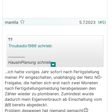
manilla
5.7.2023
(
#5
)
Troubadix1986 schrieb:
──────
HausinPlanung schrieb:
.
.
...ich hatte voriges Jahr sofort nach Fertigstellung
Hallo,
meiner PV eingeschalten, unabhängig der Netz NÖ-
bei mir hat es knapp 2 Monate gedauert.
Freigabe, die hatten sich erst nach zwei Monaten
───────────────
nach Fertigstellungsmeldung herabgelassen den
Zähler wieder zu plombieren. Zumindest wurde
und du hast nach Ablauf der 4-Wochen Frist nicht
dadurch mein Eigenverbrauch ab Einschaltung vom
eingeschaltet? ich hätte das fix vor (abgesehen
WR
bereits abgedeckt.
davon, dass das Fristende leider genau in meinen
😉
Problem deswegen hat niemand gemacht
Urlaub fällt und ich nicht da bin).