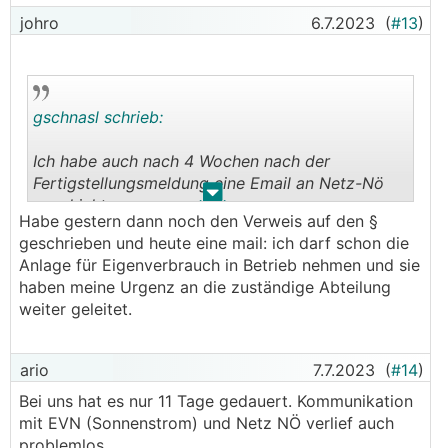
johro
6.7.2023
(
#13
)
gschnasl schrieb:
Ich habe auch nach 4 Wochen nach der
Fertigstellungsmeldung eine Email an Netz-Nö
.
.
geschickt.
Habe gestern dann noch den Verweis auf den §
Ein paar Stunden später habe ich als Antwort
geschrieben und heute eine mail: ich darf schon die
bekommen, dass die 4 Wochen Frist nur für den
Anlage für Eigenverbrauch in Betrieb nehmen und sie
Netzvertrag gilt. Ich habe am nächsten Tag dann
haben meine Urgenz an die zuständige Abteilung
zurückgeschrieben, dass ich das Gesetz anders
weiter geleitet.
auslege. Auf diese E-Mail habe ich keine Antwort
mehr bekommen.
ario
7.7.2023
(
#14
)
Bei uns hat es nur 11 Tage gedauert. Kommunikation
mit EVN (Sonnenstrom) und Netz NÖ verlief auch
problemlos.