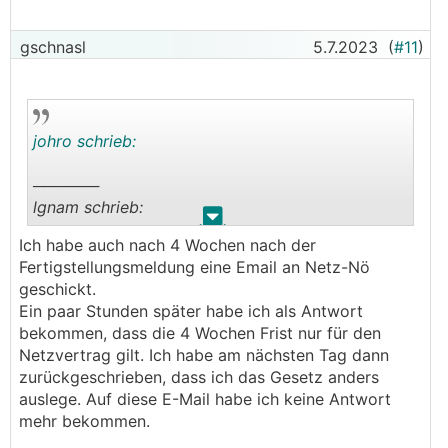
Betrieb."
Ergebnis war eine Stunde (!) später die
gschnasl
5.7.2023
(
#11
)
Inbetriebnahmeerlaubnis.
johro schrieb:
──────
lgnam schrieb:
.
.
Ich habe auch nach 4 Wochen nach der
Ich habe einfach ein Mail an NetzNÖ nach Ablauf
Fertigstellungsmeldung eine Email an Netz-Nö
von vier Wochen ab Fertigstellungsmeldung mit
geschickt.
folgendem Inhalt geschickt: "Nach §17a ELWOG
Ein paar Stunden später habe ich als Antwort
nehme ich meine Anlage vier Wochen nach
bekommen, dass die 4 Wochen Frist nur für den
Fertigstellungsmeldung mit xx.xx.2023 in
Netzvertrag gilt. Ich habe am nächsten Tag dann
Betrieb."
zurückgeschrieben, dass ich das Gesetz anders
Ergebnis war eine Stunde (!) später die
auslege. Auf diese E-Mail habe ich keine Antwort
Inbetriebnahmeerlaubnis.
mehr bekommen.
───────────────