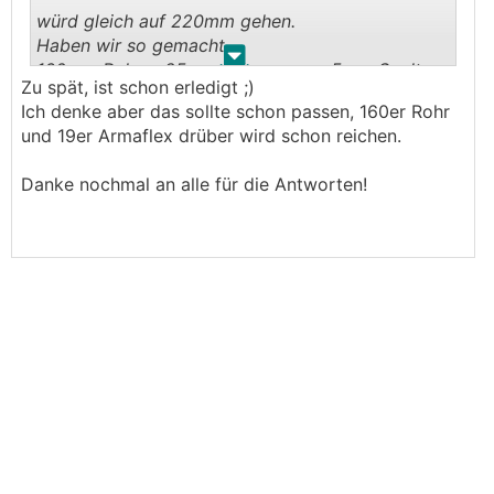
würd gleich auf 220mm gehen.
Haben wir so gemacht.
.
.
160mm Rohr + 25mm Dämmung + 5mm Spalt
Zu spät, ist schon erledigt ;)
ausgeschäumt
Ich denke aber das sollte schon passen, 160er Rohr
und 19er Armaflex drüber wird schon reichen.
Danke nochmal an alle für die Antworten!