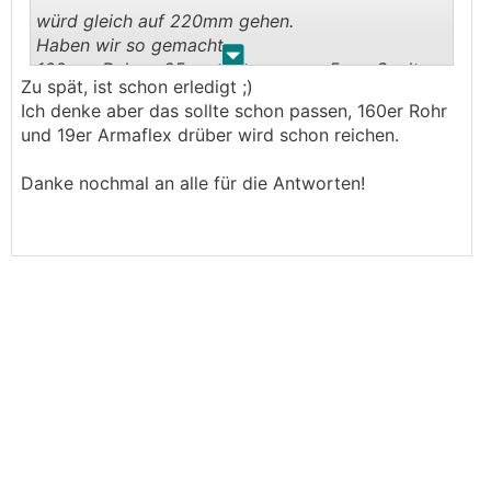
würd gleich auf 220mm gehen.
Haben wir so gemacht.
.
.
160mm Rohr + 25mm Dämmung + 5mm Spalt
Zu spät, ist schon erledigt ;)
ausgeschäumt
Ich denke aber das sollte schon passen, 160er Rohr
und 19er Armaflex drüber wird schon reichen.
Danke nochmal an alle für die Antworten!