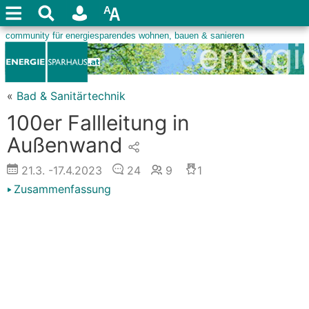
«
Bad & Sanitärtechnik
100er Fallleitung in
Außenwand
21.3.
-17.4.2023
24
9
1
Zusammenfassung