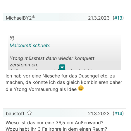
Die Dusche wird größer keine Sorge das ist nur
nicht im Rohbau Plan drin
───────────────
MichaelBY2
21.3.2023
(
#13
)
Achtung so etwas kann in die Hose gehen.
Keinen interessierte es mehr Arbeit als notwendig
zu machen, und sobald es zwei Pläne gibt wirds
MalcolmX schrieb:
gefährlich.
Ytong müsstest dann wieder komplett
Wenn du dann zum Installateur rennst und ihm
zerstemmen.
sagst wie du es haben willst, schaut der dich
.
.
Aufputz und dann einfach eine Leichtbauwand
sicher mit verwunderten Augen an. Und selbst
Ich hab vor eine Niesche für das Duschgel etc. zu
hinstellen ist aus meiner Sicht wesentlich
wenn du ihn auf die Bibel schwören lässt,
machen, da könnte ich das gleich kombinieren daher
einfacher.
tauchen dann so alte Pläne wieder auf und der
die Ytong Vormauerung als Idee
Handwerker machts so wie er sich denkt.
Du redest ja mit dem Verkäufer/Planer und nicht
mit dem Monteur.
baustoff
21.3.2023
(
#14
)
... oder du übersiehst selbst, dass du dieses
Wieso ist das nur eine 36,5 cm Außenwand?
Detail ja noch ändern wolltest.
Wozu habt ihr 3 Fallrohre in dem einen Raum?