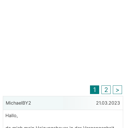
1
2
>
MichaelBY2
21.03.2023
Hallo,