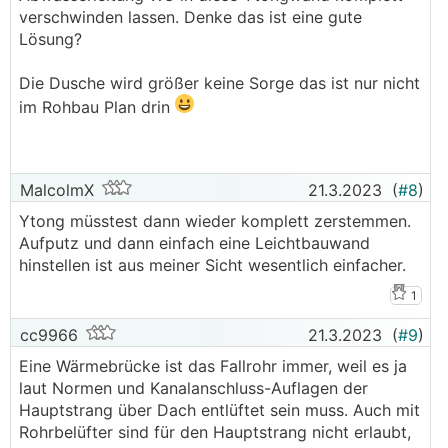
verschwinden lassen. Denke das ist eine gute
Klar, Aufputz muss das wieder wer verkleiden.
Lösung?
Würde ich aber auf jeden Fall so machen.
Die Dusche wird größer keine Sorge das ist nur nicht
Die 90x90er Dusche im 15m² Bad ist auch ein
im Rohbau Plan drin
Witz oder?
Da wäre ja locker massiv viel Platz für eine walk-
in Dusche.
MalcolmX
21.3.2023
(
#8
)
Ytong müsstest dann wieder komplett zerstemmen.
Aufputz und dann einfach eine Leichtbauwand
hinstellen ist aus meiner Sicht wesentlich einfacher.
1
cc9966
21.3.2023
(
#9
)
Eine Wärmebrücke ist das Fallrohr immer, weil es ja
laut Normen und Kanalanschluss-Auflagen der
Hauptstrang über Dach entlüftet sein muss. Auch mit
Rohrbelüfter sind für den Hauptstrang nicht erlaubt,