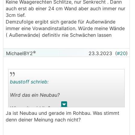
Keine Waagerechten Schlitze, nur Senkrecht . Dann
auch erst ab einer 24 cm Wand aber auch immer nur
3cm tief.
Demzufolge ergibt sich gerade für Außenwände
immer eine Vowandinstallation. Würde meine Wände
( Außenwände) definitiv nie Schwächen lassen
MichaelBY2
23.3.2023
(
#20
)
baustoff schrieb:
Wird das ein Neubau?
.
.
Wie weit seid ihr?
Ja ist Neubau und gerade im Rohbau. Was stimmt
denn deiner Meinung nach nicht?
Da passt so einiges nicht. Ist das von einem Profi
geplant worden? Gibt es den Rest vom Plan
irgendwo?