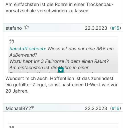
Am einfachsten ist die Rohre in einer Trockenbau-
Mach es bitte so gut es geht gleich richtig, auch
Vorsatzschale verschwinden zu lassen.
wenn der Planer mit den Augen rollt.
stefano
22.3.2023
(
#15
)
baustoff schrieb:
Wieso ist das nur eine 36,5 cm
Außenwand?
Wozu habt ihr 3 Fallrohre in dem einen Raum?
Am einfachsten ist die Rohre in einer
.
.
Trockenbau-Vorsatzschale verschwinden zu
Wundert mich auch. Hoffentlich ist das zumindest
lassen.
ein gefüllter Ziegel, sonst hast einen U-Wert wie vor
20 Jahren.
MichaelBY2
22.3.2023
(
#16
)