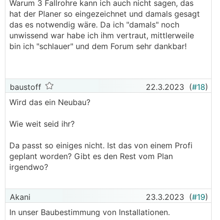
Warum 3 Fallrohre kann ich auch nicht sagen, das
Trockenbau-Vorsatzschale verschwinden zu
hat der Planer so eingezeichnet und damals gesagt
lassen.
das es notwendig wäre. Da ich "damals" noch
unwissend war habe ich ihm vertraut, mittlerweile
bin ich "schlauer" und dem Forum sehr dankbar!
baustoff
22.3.2023
(
#18
)
Wird das ein Neubau?
Wie weit seid ihr?
Da passt so einiges nicht. Ist das von einem Profi
geplant worden? Gibt es den Rest vom Plan
irgendwo?
Akani
23.3.2023
(
#19
)
In unser Baubestimmung von Installationen.