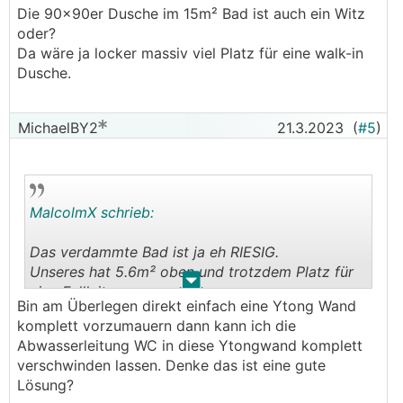
Die 90x90er Dusche im 15m² Bad ist auch ein Witz
oder?
Da wäre ja locker massiv viel Platz für eine walk-in
Dusche.
MichaelBY2
21.3.2023
(
#5
)
MalcolmX schrieb:
Das verdammte Bad ist ja eh RIESIG.
Unseres hat 5.6m² oben und trotzdem Platz für
.
.
eine Fallleitung.
Bin am Überlegen direkt einfach eine Ytong Wand
komplett vorzumauern dann kann ich die
Somit komplett unnötig für meinen Geschmack.
Abwasserleitung WC in diese Ytongwand komplett
verschwinden lassen. Denke das ist eine gute
Klar, Aufputz muss das wieder wer verkleiden.
Lösung?
Würde ich aber auf jeden Fall so machen.