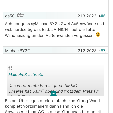
ds50
21.3.2023
(
#6
)
Ach übrigens @MichaelBY2 : Zwei Außenwände und
wsl. nordseitig das Bad. JA NICHT auf die fette
Wandheizung an den Außenwänden vergessen!
MichaelBY2
21.3.2023
(
#7
)
MalcolmX schrieb:
Das verdammte Bad ist ja eh RIESIG.
Unseres hat 5.6m² oben und trotzdem Platz für
.
.
eine Fallleitung.
Bin am Überlegen direkt einfach eine Ytong Wand
komplett vorzumauern dann kann ich die
Somit komplett unnötig für meinen Geschmack.
Abwasserleitung WC in diese Ytongwand komplett