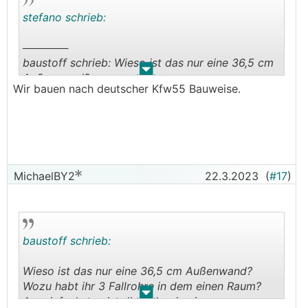
stefano schrieb:
──────
baustoff schrieb: Wieso ist das nur eine 36,5 cm
.
.
Außenwand?
Wir bauen nach deutscher Kfw55 Bauweise.
Wozu habt ihr 3 Fallrohre in dem einen Raum?
Am einfachsten ist die Rohre in einer
Trockenbau-Vorsatzschale verschwinden zu
lassen.
───────────────
MichaelBY2
22.3.2023
(
#17
)
Wundert mich auch. Hoffentlich ist das
zumindest ein gefüllter Ziegel, sonst hast einen
U-Wert wie vor 20 Jahren.
baustoff schrieb:
Wieso ist das nur eine 36,5 cm Außenwand?
Wozu habt ihr 3 Fallrohre in dem einen Raum?
.
.
Am einfachsten ist die Rohre in einer