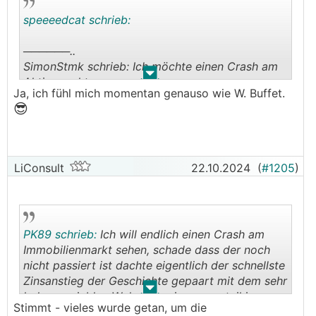
speeeedcat schrieb:
──────..
SimonStmk schrieb: Ich möchte einen Crash am
.
.
Aktienmarkt.
Ja, ich fühl mich momentan genauso wie W. Buffet.
───────────────
😎
😊
Alles in Cash und überliquide
?
Ich bin sehr zufrieden, allein Nvidia hat in einem
😀
Jahr unglaubliche 250% gemacht
LiConsult
22.10.2024
(
#1205
)
PK89 schrieb:
Ich will endlich einen Crash am
Immobilienmarkt sehen, schade dass der noch
nicht passiert ist dachte eigentlich der schnellste
Zinsanstieg der Geschichte gepaart mit dem sehr
.
.
hohen variablen Wohnfinanzierungsanteil in
Stimmt - vieles wurde getan, um die
Österreich würden es richten