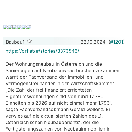
inseriert werden, sondern "unter der Hand"
weggehen?
Mein Eindruck momentan ist, dass gute Wohnungen
zu einem guten Preis immer noch sofort weggehen.
Stimmt das Preis-Leistungs-Verhältnis nicht, sind die
entsprechenden Objekte mittlerweile deutlich länger
Baubau1
22.10.2024
(
#1201
)
inseriert. Zu beobachten war, dass während der
https://orf.at/#/stories/3373546/
letzten 2 Jahre selbst Ladenhüter teurer und
mittlerweile wieder billiger inseriert werden.
Der Wohnungsneubau in Österreich und die
Sanierungen auf Neubauniveau brächen zusammen,
Auffallend ist, dass es aber auch bei
warnt der Fachverband der Immobilien- und
Neubauprojekten/sanierten Altbauhäusern
Vermögenstreuhänder in der Wirtschaftskammer.
offensichtlich deutlich länger dauert, bis Käufer
„Die Zahl der frei finanziert errichteten
gefunden werden (die Preise sind aber hier auch
Eigentumswohnungen sinkt von rund 17.380
vergleichsweise überzogen).
Einheiten bis 2026 auf nicht einmal mehr 1.793“,
sagte Fachverbandsobmann Gerald Gollenz. Er
LG Arpino
verwies auf die aktualisierten Zahlen des „1.
Österreichischen Neubauberichts“, der die
Fertigstellungszahlen von Neubauimmobilien in