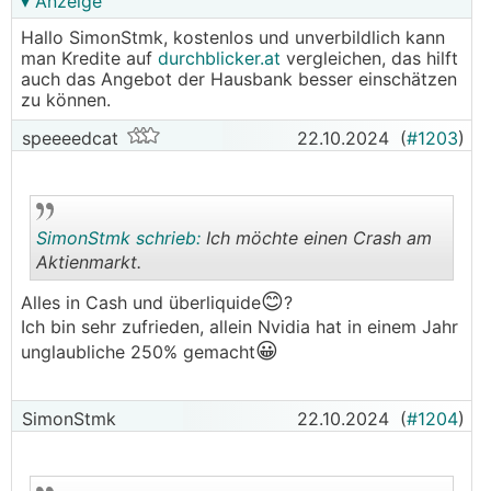
▾ Anzeige
von 20% oder so wäre angemessen... ÖNB sagt
die letzten Jahre Immobilien in Österreich sind
Hallo SimonStmk, kostenlos und unverbildlich kann
um 30%-40% überbewertet. Es ist eine Frechheit
man Kredite auf
durchblicker.at
vergleichen, das hilft
was man in Salzburg Stadt für eine schöne
auch das Angebot der Hausbank besser einschätzen
zu können.
Eigentumswohnung in guter Lage zahlen muss.
Da steckt noch so viel Spekulation des letzten
speeeedcat
22.10.2024
(
#1203
)
Jahrzehnts der niedrig Zinsen drinnen im
Immobilienmarkt. Preise völlig abgekoppelt von
den Gehältern. 10.000€-15.000€ pro
Quadratmeter bei den Neubauten, einfach
SimonStmk schrieb:
Ich möchte einen Crash am
lächerlich und frustrierend was da verlangt wird.
Aktienmarkt.
😊
Alles in Cash und überliquide
?
.
.
Ich bin sehr zufrieden, allein Nvidia hat in einem Jahr
😀
unglaubliche 250% gemacht
SimonStmk
22.10.2024
(
#1204
)