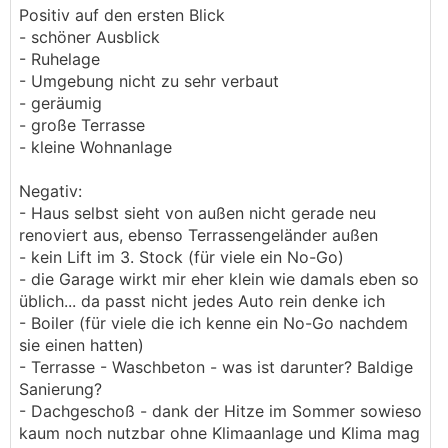
Baujahr. Der erste Makler meinte noch 900k+.
Positiv auf den ersten Blick
https://www.willhaben.at/iad/immobilien/d/eigent
Raiffeisenbank Makler meinte so 800k. Ein
- schöner Ausblick
umswohnung/salzburg/salzburg-stadt/lichtdurchf
Nachbar hat sein Haus inseriert, für mich von
- Ruhelage
lutete-4-zimmer-wohnung-in-salzburg-gneis-mit-
außen okey aber sonst totale Bruchbude, weil ich
- Umgebung nicht zu sehr verbaut
balkon-und-parkplatz-1360270809
weiß wer da gewohnt hat bis vor kurzem. 1,8
- geräumig
Millionen wollen die, ja klar sehr realitisch.
- große Terrasse
https://www.willhaben.at/iad/immobilien/d/eigent
Anderer Nachbar hat seine Wohnung auch zum
- kleine Wohnanlage
umswohnung/salzburg/salzburg-stadt/luxurioese
Verkauf, wollte vor kurzem noch 1 Mio für die
-5-zimmer-maisonette-wohnung-mit-garten-1081
gleiche Größe wie meine, auch selbes Haus, der
Negativ:
637543
ist nun auch 100k billiger geworden. Der hat auch
- Haus selbst sieht von außen nicht gerade neu
kaum Anfragen, also deswegen meine Ansage.
renoviert aus, ebenso Terrassengeländer außen
https://www.willhaben.at/iad/immobilien/d/eigent
No way, dass wer verkauft für diesen Wert.
- kein Lift im 3. Stock (für viele ein No-Go)
umswohnung/salzburg/salzburg-stadt/leopoldskr
- die Garage wirkt mir eher klein wie damals eben so
on-frisch-renovierte-4-zimmer-wohnung-in-bestl
üblich... da passt nicht jedes Auto rein denke ich
age-am-almkanal-1604553829
- Boiler (für viele die ich kenne ein No-Go nachdem
sie einen hatten)
Einfach lächerlich diese Preisvorstellungen für
- Terrasse - Waschbeton - was ist darunter? Baldige
0815 Objekte. Will garnicht wissen wie günstig
Sanierung?
die Immobilien damals erworben wurden, da
- Dachgeschoß - dank der Hitze im Sommer sowieso
kommt einem wahrscheinlich das Speiben.
kaum noch nutzbar ohne Klimaanlage und Klima mag
Alleine schon wegen dieser unverschämten Gier