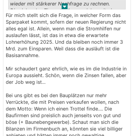
wieder mit stärkerer Nachfrage zu rechnen.
.
.
Die sinkenden Zinsen sind zwar sicher mit ein
Für mich stellt sich die Frage, in welcher Form das
Grund, wenn auch eher psychologisch denn
Sparpaket kommt, sofern der neuen Regierung nicht
signifikant, aber vermutlich nicht
alles egal ist. Allein, wenn man die Stromhilfen nur
ausschlaggebend.
auslaufen lässt, ist das in etwa die erwartete
Die Preise werden auch nicht günstiger werden.
Lohnerhöhung 2025. Und da bleiben noch immer 3
Aber die hohen Lohnabschlüsse schlagen dann
Mrd. zum Einsparen. Weil dass die ausläuft ist die
voll durch, somit wird der DSTI für viele Käufer
Basisannahme.
wieder auf ein leistbares Niveau kommen.
Mir schaudert ganz ehrlich, wie es im die Industrie in
Europa aussieht. Schön, wenn die Zinsen fallen, aber
der Job weg ist...
Bei uns gibt es bei den Bauplätzen nur mehr
Verrückte, die mit Preisen verkaufen wollen, nach
dem Motto: Wenn ich einen Trottel finde.... Die
Baufirmen sind preislich auch jenseits von gut und
böse (+ Baunebengewerbe). Schaut man sich die
Bilanzen im Firmenbuch an, könnten sie viel billiger
anbieten und hätten immer noch gewaltige