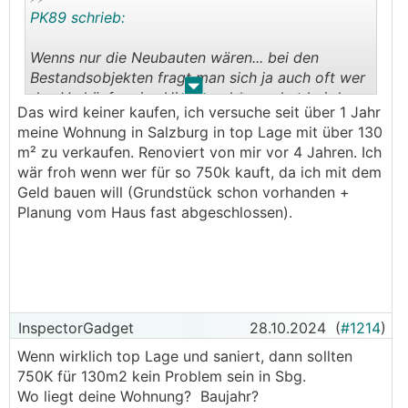
PK89 schrieb:
Wenns nur die Neubauten wären... bei den
Bestandsobjekten fragt man sich ja auch oft wer
.
.
den Verkäufern ins Hirn gesch*ssen hat bei den
Das wird keiner kaufen, ich versuche seit über 1 Jahr
Preisen die verlangt werden:
meine Wohnung in Salzburg in top Lage mit über 130
m² zu verkaufen. Renoviert von mir vor 4 Jahren. Ich
https://www.willhaben.at/iad/immobilien/d/eigent
wär froh wenn wer für so 750k kauft, da ich mit dem
umswohnung/salzburg/salzburg-stadt/lichtdurchf
Geld bauen will (Grundstück schon vorhanden +
lutete-4-zimmer-wohnung-in-salzburg-gneis-mit-
Planung vom Haus fast abgeschlossen).
balkon-und-parkplatz-1360270809
https://www.willhaben.at/iad/immobilien/d/eigent
umswohnung/salzburg/salzburg-stadt/luxurioese
-5-zimmer-maisonette-wohnung-mit-garten-1081
637543
InspectorGadget
28.10.2024
(
#1214
)
Wenn wirklich top Lage und saniert, dann sollten
https://www.willhaben.at/iad/immobilien/d/eigent
750K für 130m2 kein Problem sein in Sbg.
umswohnung/salzburg/salzburg-stadt/leopoldskr
Wo liegt deine Wohnung? Baujahr?
on-frisch-renovierte-4-zimmer-wohnung-in-bestl