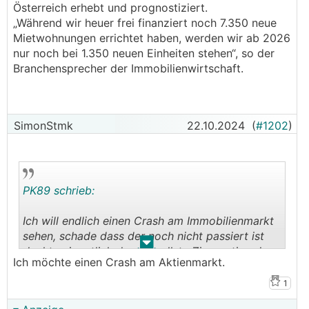
Österreich erhebt und prognostiziert.
„Während wir heuer frei finanziert noch 7.350 neue
Mietwohnungen errichtet haben, werden wir ab 2026
nur noch bei 1.350 neuen Einheiten stehen“, so der
Branchensprecher der Immobilienwirtschaft.
SimonStmk
22.10.2024
(
#1202
)
PK89 schrieb:
Ich will endlich einen Crash am Immobilienmarkt
sehen, schade dass der noch nicht passiert ist
.
.
dachte eigentlich der schnellste Zinsanstieg der
Ich möchte einen Crash am Aktienmarkt.
Geschichte gepaart mit dem sehr hohen
variablen Wohnfinanzierungsanteil in Österreich
1
würden es richten... wenigstens eine Korrektur