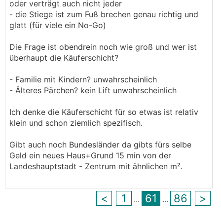
oder verträgt auch nicht jeder
der Verkäufer wünsche ich mir einen
- die Stiege ist zum Fuß brechen genau richtig und
Immobiliencrash!
glatt (für viele ein No-Go)
───────────────
Die Frage ist obendrein noch wie groß und wer ist
Das wird keiner kaufen, ich versuche seit über 1
überhaupt die Käuferschicht?
Jahr meine Wohnung in Salzburg in top Lage mit
über 130 m² zu verkaufen. Renoviert von mir vor
- Familie mit Kindern? unwahrscheinlich
4 Jahren. Ich wär froh wenn wer für so 750k
- Älteres Pärchen? kein Lift unwahrscheinlich
kauft, da ich mit dem Geld bauen will
(Grundstück schon vorhanden + Planung vom
Ich denke die Käuferschicht für so etwas ist relativ
Haus fast abgeschlossen).
klein und schon ziemlich spezifisch.
───────────────
───────────────
Gibt auch noch Bundesländer da gibts fürs selbe
Geld ein neues Haus+Grund 15 min von der
In Aigen, komplette Ruhelage, Keller, Garage alles
Landeshauptstadt - Zentrum mit ähnlichen m².
da. Wohnung renoviert, Haus ist halt 1975
Baujahr. Der erste Makler meinte noch 900k+.
Raiffeisenbank Makler meinte so 800k. Ein
<
1
61
86
>
...
...
Nachbar hat sein Haus inseriert, für mich von
außen okey aber sonst totale Bruchbude, weil ich