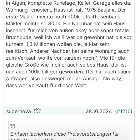
In Aigen, komplette Ruhelage, Keller, Garage alles da.
Wo liegt deine Wohnung? Baujahr?
637543
Wohnung renoviert, Haus ist halt 1975 Baujahr. Der
erste Makler meinte noch 900k+. Raiffeisenbank
https://www.willhaben.at/iad/immobilien/d/eigent
Makler meinte so 800k. Ein Nachbar hat sein Haus
umswohnung/salzburg/salzburg-stadt/leopoldskr
inseriert, für mich von außen okey aber sonst totale
──────..
on-frisch-renovierte-4-zimmer-wohnung-in-bestl
Bruchbude, weil ich weiß wer da gewohnt hat bis vor
Massy schrieb:
age-am-almkanal-1604553829
kurzem. 1,8 Millionen wollen die, ja klar sehr
realitisch. Anderer Nachbar hat seine Wohnung auch
──────..
Einfach lächerlich diese Preisvorstellungen für
zum Verkauf, wollte vor kurzem noch 1 Mio für die
PK89 schrieb:
0815 Objekte. Will garnicht wissen wie günstig
gleiche Größe wie meine, auch selbes Haus, der ist
die Immobilien damals erworben wurden, da
nun auch 100k billiger geworden. Der hat auch kaum
Wenns nur die Neubauten wären... bei den
kommt einem wahrscheinlich das Speiben.
Anfragen, also deswegen meine Ansage. No way,
Bestandsobjekten fragt man sich ja auch oft wer
Alleine schon wegen dieser unverschämten Gier
dass wer verkauft für diesen Wert.
den Verkäufern ins Hirn gesch*ssen hat bei den
der Verkäufer wünsche ich mir einen
Preisen die verlangt werden:
Immobiliencrash!
───────────────
https://www.willhaben.at/iad/immobilien/d/eigent
supernova
28.10.2024
(
#1216
)
umswohnung/salzburg/salzburg-stadt/lichtdurchf
Das wird keiner kaufen, ich versuche seit über 1
lutete-4-zimmer-wohnung-in-salzburg-gneis-mit-
Jahr meine Wohnung in Salzburg in top Lage mit
balkon-und-parkplatz-1360270809
über 130 m² zu verkaufen. Renoviert von mir vor
Einfach lächerlich diese Preisvorstellungen für
4 Jahren. Ich wär froh wenn wer für so 750k