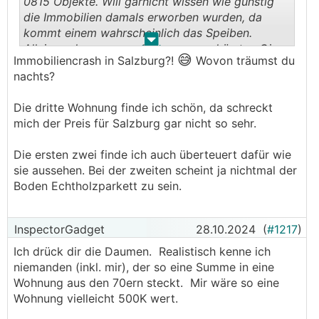
0815 Objekte. Will garnicht wissen wie günstig
https://www.willhaben.at/iad/immobilien/d/eigent
kauft, da ich mit dem Geld bauen will
die Immobilien damals erworben wurden, da
umswohnung/salzburg/salzburg-stadt/luxurioese
(Grundstück schon vorhanden + Planung vom
kommt einem wahrscheinlich das Speiben.
-5-zimmer-maisonette-wohnung-mit-garten-1081
Haus fast abgeschlossen).
.
.
Alleine schon wegen dieser unverschämten Gier
637543
😅
Immobiliencrash in Salzburg?!
Wovon träumst du
der Verkäufer wünsche ich mir einen
nachts?
Immobiliencrash!
https://www.willhaben.at/iad/immobilien/d/eigent
umswohnung/salzburg/salzburg-stadt/leopoldskr
Die dritte Wohnung finde ich schön, da schreckt
on-frisch-renovierte-4-zimmer-wohnung-in-bestl
mich der Preis für Salzburg gar nicht so sehr.
age-am-almkanal-1604553829
Die ersten zwei finde ich auch überteuert dafür wie
Einfach lächerlich diese Preisvorstellungen für
sie aussehen. Bei der zweiten scheint ja nichtmal der
0815 Objekte. Will garnicht wissen wie günstig
Boden Echtholzparkett zu sein.
die Immobilien damals erworben wurden, da
kommt einem wahrscheinlich das Speiben.
Alleine schon wegen dieser unverschämten Gier
InspectorGadget
28.10.2024
(
#1217
)
der Verkäufer wünsche ich mir einen
Ich drück dir die Daumen. Realistisch kenne ich
Immobiliencrash!
niemanden (inkl. mir), der so eine Summe in eine
───────────────
Wohnung aus den 70ern steckt. Mir wäre so eine
Wohnung vielleicht 500K wert.
Das wird keiner kaufen, ich versuche seit über 1
Jahr meine Wohnung in Salzburg in top Lage mit