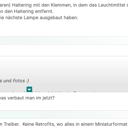
aren) Haltering mit den Klemmen, in dem das Leuchtmittel s
.
.
den Haltering entfernt.
die nächste Lampe ausgebaut haben.
s und Fotos :)
.
.
 auch vorher leider nicht hier im Forum gelesen...
was verbaut man im jetzt?
en Treiber. Keine Retrofits, wo alles in einem Miniaturform