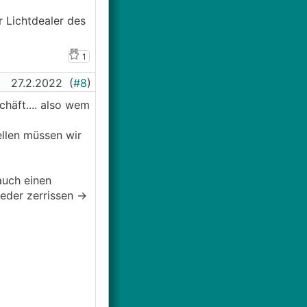
 Lichtdealer des
1
27.2.2022
(
#8
)
chäft.... also wem
llen müssen wir
auch einen
eder zerrissen ->