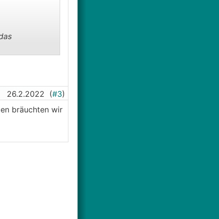
das
26.2.2022
(
#3
)
len bräuchten wir