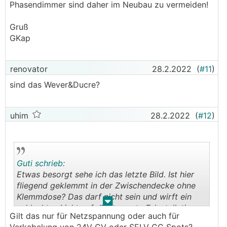
Phasendimmer sind daher im Neubau zu vermeiden!
Gruß
GKap
renovator
28.2.2022
(
#11
)
sind das Wever&Ducre?
uhim
28.2.2022
(
#12
)
Guti schrieb:
Etwas besorgt sehe ich das letzte Bild. Ist hier
fliegend geklemmt in der Zwischendecke ohne
Klemmdose? Das darf nicht sein und wirft ein
.
.
schlechtes Licht auf die gesamte E-Installation.
Gilt das nur für Netzspannung oder auch für