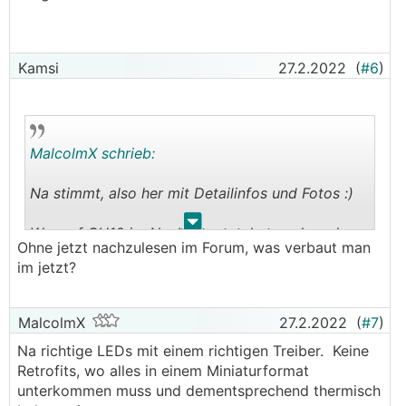
Kamsi
27.2.2022
(
#6
)
MalcolmX schrieb:
Na stimmt, also her mit Detailinfos und Fotos :)
.
.
Wer auf GU10 im Neubau setzt, hat auch vorher
Ohne jetzt nachzulesen im Forum, was verbaut man
leider nicht hier im Forum gelesen...
im jetzt?
MalcolmX
27.2.2022
(
#7
)
Na richtige LEDs mit einem richtigen Treiber. Keine
Retrofits, wo alles in einem Miniaturformat
unterkommen muss und dementsprechend thermisch