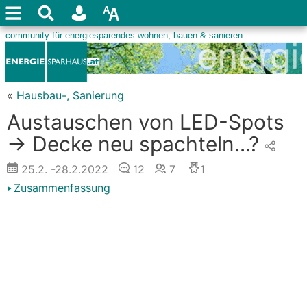
«
Hausbau-, Sanierung
Austauschen von LED-Spots
-> Decke neu spachteln...?
25.2.
-28.2.2022
12
7
1
Zusammenfassung