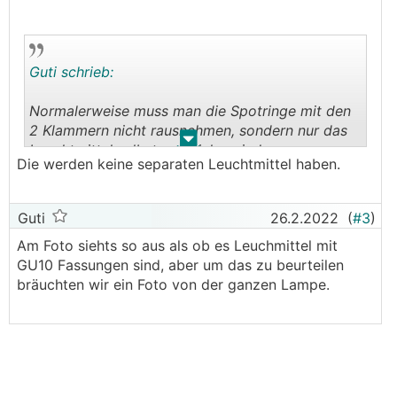
Guti schrieb:
Normalerweise muss man die Spotringe mit den
2 Klammern nicht rausnehmen, sondern nur das
.
.
Leuchtmittel selbst rausziehen, indem man
Die werden keine separaten Leuchtmittel haben.
vorher den Haltering entfernt.
Guti
26.2.2022
(
#3
)
Am Foto siehts so aus als ob es Leuchmittel mit
GU10 Fassungen sind, aber um das zu beurteilen
bräuchten wir ein Foto von der ganzen Lampe.