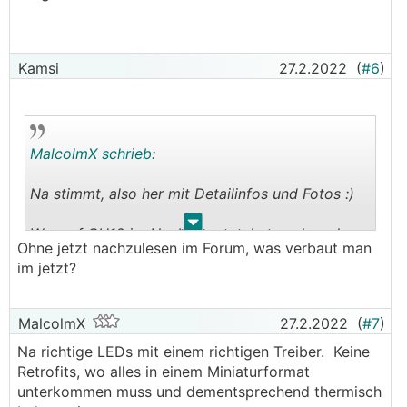
Kamsi
27.2.2022
(
#6
)
MalcolmX schrieb:
Na stimmt, also her mit Detailinfos und Fotos :)
.
.
Wer auf GU10 im Neubau setzt, hat auch vorher
Ohne jetzt nachzulesen im Forum, was verbaut man
leider nicht hier im Forum gelesen...
im jetzt?
MalcolmX
27.2.2022
(
#7
)
Na richtige LEDs mit einem richtigen Treiber. Keine
Retrofits, wo alles in einem Miniaturformat
unterkommen muss und dementsprechend thermisch