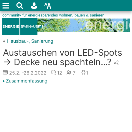
«
Hausbau-, Sanierung
Austauschen von LED-Spots
-> Decke neu spachteln...?
25.2.
-28.2.2022
12
7
1
Zusammenfassung