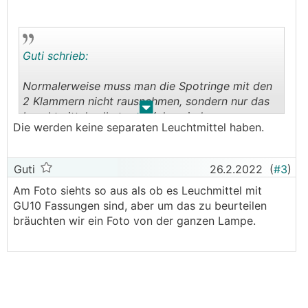
Guti schrieb:
Normalerweise muss man die Spotringe mit den
2 Klammern nicht rausnehmen, sondern nur das
.
.
Leuchtmittel selbst rausziehen, indem man
Die werden keine separaten Leuchtmittel haben.
vorher den Haltering entfernt.
Guti
26.2.2022
(
#3
)
Am Foto siehts so aus als ob es Leuchmittel mit
GU10 Fassungen sind, aber um das zu beurteilen
bräuchten wir ein Foto von der ganzen Lampe.