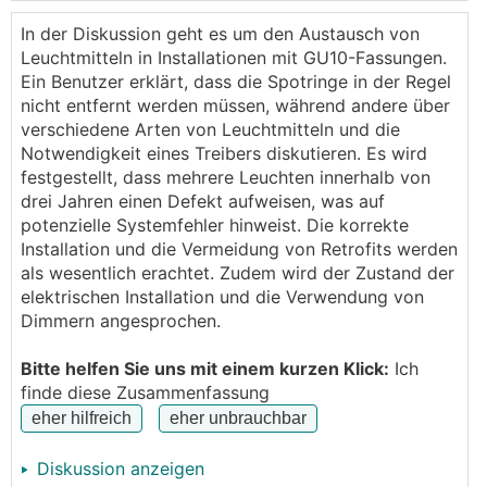
Spots (kann gern den Namen posten wenn jemand
interessiert) kaputtgegangen.. sollten eigentlich laut
In der Diskussion geht es um den Austausch von
Datenblatt 30.000 Stunden halten, brannten aber
Leuchtmitteln in Installationen mit GU10-Fassungen.
vielleicht gerade mal 3.000h... komischerweise ging
Ein Benutzer erklärt, dass die Spotringe in der Regel
das dann innerhalb von 2-3 Monaten.
nicht entfernt werden müssen, während andere über
Jetzt sind wir am Austauschen, nur gehen die kaum
verschiedene Arten von Leuchtmitteln und die
raus ohne dass man die Decke beschädigt.. halten
Notwendigkeit eines Treibers diskutieren. Es wird
mit 2 Klammern
festgestellt, dass mehrere Leuchten innerhalb von
drei Jahren einen Defekt aufweisen, was auf
potenzielle Systemfehler hinweist. Die korrekte
Installation und die Vermeidung von Retrofits werden
als wesentlich erachtet. Zudem wird der Zustand der
elektrischen Installation und die Verwendung von
Dimmern angesprochen.
Bitte helfen Sie uns mit einem kurzen Klick:
Ich
finde diese Zusammenfassung
Diskussion anzeigen