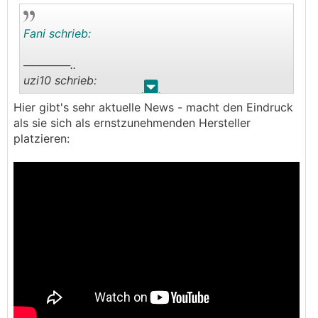
Fani schrieb:
──────..
uzi10 schrieb:
.
.
Hier gibt's sehr aktuelle News - macht den Eindruck
Gobel hat einfach tolle Hardware und ein spitzen
als sie sich als ernstzunehmenden Hersteller
preis Leistungsverhältnis.
platzieren:
Kann ich allen empfehlen. Service passt auch. Die
sind immer erreichbar
───────────────
Naja so toll sind die auch nicht