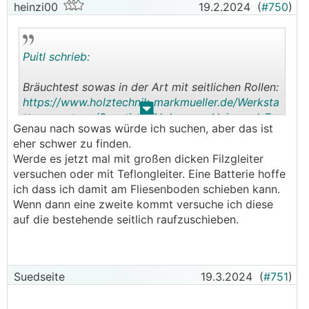
heinzi00
19.2.2024
(
#750
)
Puitl schrieb:
Bräuchtest sowas in der Art mit seitlichen Rollen:
https://www.holztechnik-markmueller.de/Werksta
.
.
ttausruestung/Sonstiges/Holzmann-Universal-Fa
Genau nach sowas würde ich suchen, aber das ist
hrwerk-UFE-300.html
eher schwer zu finden.
Werde es jetzt mal mit großen dicken Filzgleiter
versuchen oder mit Teflongleiter. Eine Batterie hoffe
ich dass ich damit am Fliesenboden schieben kann.
Wenn dann eine zweite kommt versuche ich diese
auf die bestehende seitlich raufzuschieben.
Suedseite
19.3.2024
(
#751
)