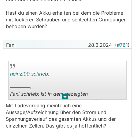
Hast du einen Akku erhalten bei dem die Probleme
mit lockeren Schrauben und schlechten Crimpungen
behoben wurden?
Fani
28.3.2024
(
#761
)
heinzi00 schrieb:
──────..
Fani schrieb: Ist in dem gezeigten
.
.
Spannungsbereich eine relativ hohe Differenz.
Mit Ladevorgang meinte ich eine
Aussage/Aufzeichnung über den Strom und
Aber ohne zu wissen wie der Ladevorgang
Spannungsverlauf des gesamten Akkus und der
vorher ausgesehen hat, keine weitere
einzelnen Zellen. Das gibt es ja hoffentlich?
Einschätzung möglich.