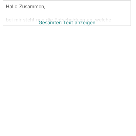
Hallo Zusammen,
bei mir steht nun die Entscheidung an, welche
Gesamten Text anzeigen
Batterie ich meiner Victron Anlage gönnen werde.
Erst dachte ich an Selbstbau mit 32x EVE LF280K
Zellen.
Hatte dazu auch schon wirklich brauchbare Angebot,
von scheinbar zuverlässigen Alibaba-Lieferanten.
Allerdings muss ich sagen, ich will mich eigentlich
nicht mit Gehäuse-Bau, BMS-Verkabelung,
Temperatursensoren, Einzelzellen Überwachung, etc.
rumschlagen.
Da hält sich mein Interesse und daher meine
Motivation in Grenzen, hier zu viel Zeit zu
investieren.
Daher überlege ich nun, solche fertigen Batterie-
Packs für 19" Serverschrank-Einbau zu importieren.
Pylontech ist hier ja schon bekannt, aber auch gar