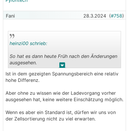
Pylontech
Fani
28.3.2024
(
#758
)
heinzi00 schrieb:
So hat es dann heute Früh nach den Änderungen
ausgesehen.
.
.
Ist in dem gezeigten Spannungsbereich eine relativ
Die Batterie ist aber nirgends angeschlossen und
hohe Differenz.
wurde nur geladen.
Aber ohne zu wissen wie der Ladevorgang vorher
Werde mir jetzt eine zweite Gobel Batterie
ausgesehen hat, keine weitere Einschätzung möglich.
kaufen, da ich ein Angebot inkl. DDP für 2.541,47
EUR für eine GP-SR1-PC200 Standard
Wenn es aber ein Standard ist, dürfen wir uns von
bekommen habe und ich denke dass das ein
der Zellsortierung nicht zu viel erwarten.
gutes Angebot ist.