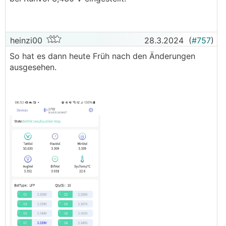
beginnt er etwas früher zu balancen.
Sonst OK.
heinzi00
28.3.2024
(
#757
)
So hat es dann heute Früh nach den Änderungen
ausgesehen.