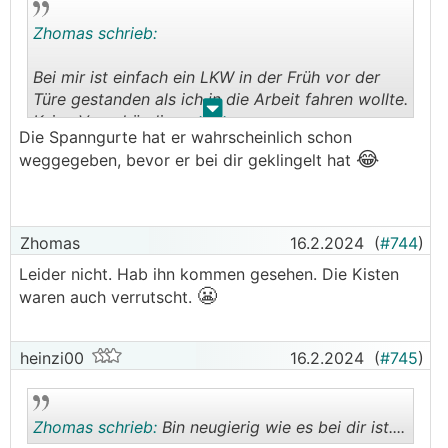
Zhomas schrieb:
Bei mir ist einfach ein LKW in der Früh vor der
Türe gestanden als ich in die Arbeit fahren wollte.
.
.
Keine Vorankündigung.
Die Spanngurte hat er wahrscheinlich schon
Die drei Kisten waren übereinander gestapelt.
😂
weggegeben, bevor er bei dir geklingelt hat
Kein Spanngurte und keine Antirutschmatten.
Ziemlich WILD.
Aber alles gut gegangen.
Zhomas
16.2.2024
(
#744
)
Bin neugierig wie es bei dir ist....
Leider nicht. Hab ihn kommen gesehen. Die Kisten
😬
waren auch verrutscht.
heinzi00
16.2.2024
(
#745
)
Zhomas schrieb:
Bin neugierig wie es bei dir ist....