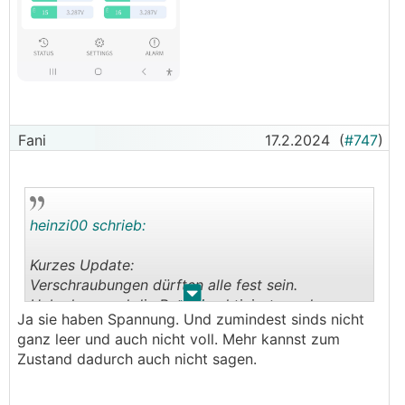
Fani
17.2.2024
(
#747
)
heinzi00 schrieb:
Kurzes Update:
Verschraubungen dürften alle fest sein.
.
.
Habe kurz mal die Batterie aktiviert um den
Ja sie haben Spannung. Und zumindest sinds nicht
Zustand der Zellen zu überprüfen und laut
ganz leer und auch nicht voll. Mehr kannst zum
meinen Laienwissen, dürfte das auch ok sein.
Zustand dadurch auch nicht sagen.