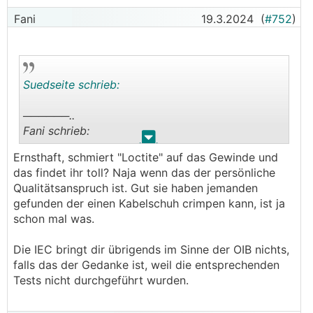
Fani
19.3.2024
(
#752
)
Suedseite schrieb:
──────..
Fani schrieb:
.
.
Ernsthaft, schmiert "Loctite" auf das Gewinde und
──────..
das findet ihr toll? Naja wenn das der persönliche
uzi10 schrieb:
Qualitätsanspruch ist. Gut sie haben jemanden
gefunden der einen Kabelschuh crimpen kann, ist ja
Gobel hat einfach tolle Hardware und ein spitzen
schon mal was.
preis Leistungsverhältnis.
Kann ich allen empfehlen. Service passt auch. Die
Die IEC bringt dir übrigends im Sinne der OIB nichts,
sind immer erreichbar
falls das der Gedanke ist, weil die entsprechenden
───────────────
Tests nicht durchgeführt wurden.
Naja so toll sind die auch nicht