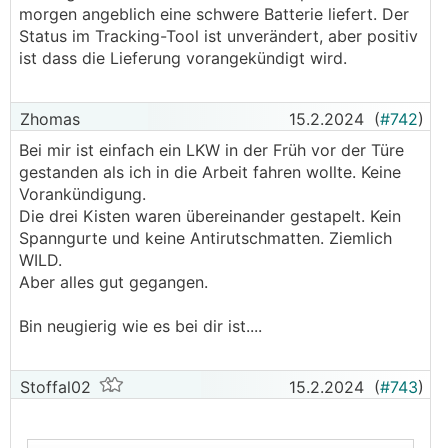
da Grade A Zellen mit QR-Code und allem pipapo
morgen angeblich eine schwere Batterie liefert. Der
verbaut sind, sowie das
BMS
-CAN mit Victron
Status im Tracking-Tool ist unverändert, aber positiv
kompatibel ist.
ist dass die Lieferung vorangekündigt wird.
Wenn das Teil da ist, würd ich das gerne mal
durchtesten, aufschrauben usw.
Zhomas
15.2.2024
(
#742
)
Leider hab ich da nicht die richtigen
Bei mir ist einfach ein LKW in der Früh vor der Türe
Ladegeräte/Tools usw.
gestanden als ich in die Arbeit fahren wollte. Keine
Vielleicht mag mir hier wer helfen? Dann würd ich
Vorankündigung.
😋
😎
mit nem Bier und Batteriepack vorbeikommen
Die drei Kisten waren übereinander gestapelt. Kein
Spanngurte und keine Antirutschmatten. Ziemlich
Sollte das Teil brauchbar/akzeptabel sein, dann würd
WILD.
ich 5 weitere Bestellen.
Aber alles gut gegangen.
Bin neugierig wie es bei dir ist....
Stoffal02
15.2.2024
(
#743
)