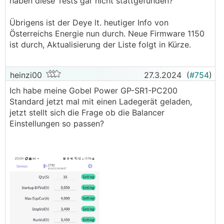
haben diese Tests gar nicht stattgefunden?
Klingt danach, als ob Deye hier dranbleibt und
gewillt ist, den wirklich in AUT zu positionieren.
Übrigens ist der Deye lt. heutiger Info von
Österreichs Energie nun durch. Neue Firmware 1150
ist durch, Aktualisierung der Liste folgt in Kürze.
heinzi00
27.3.2024
(
#754
)
Ich habe meine Gobel Power GP-SR1-PC200
Standard jetzt mal mit einen Ladegerät geladen,
jetzt stellt sich die Frage ob die Balancer
Einstellungen so passen?