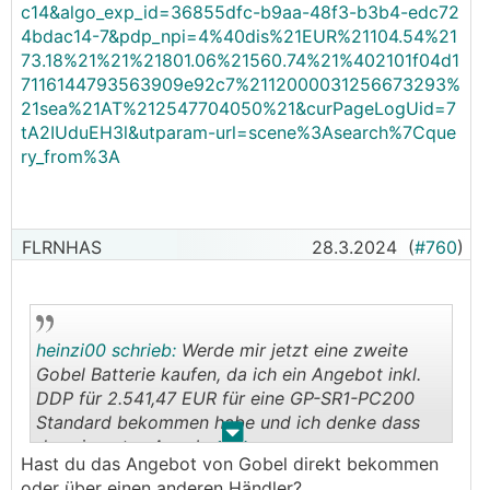
c14&algo_exp_id=36855dfc-b9aa-48f3-b3b4-edc72
4bdac14-7&pdp_npi=4%40dis%21EUR%21104.54%21
73.18%21%21%21801.06%21560.74%21%402101f04d1
7116144793563909e92c7%2112000031256673293%
21sea%21AT%212547704050%21&curPageLogUid=7
tA2IUduEH3l&utparam-url=scene%3Asearch%7Cque
ry_from%3A
FLRNHAS
28.3.2024
(
#760
)
heinzi00 schrieb:
Werde mir jetzt eine zweite
Gobel Batterie kaufen, da ich ein Angebot inkl.
DDP für 2.541,47 EUR für eine GP-SR1-PC200
Standard bekommen habe und ich denke dass
.
.
das ein gutes Angebot ist.
Hast du das Angebot von Gobel direkt bekommen
oder über einen anderen Händler?