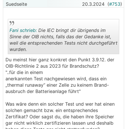
───────────────
Suedseite
20.3.2024
(
#753
)
Hier gibt's sehr aktuelle News - macht den
Eindruck als sie sich als ernstzunehmenden
Hersteller platzieren:
Fani schrieb:
Die IEC bringt dir übrigends im
Sinne der OIB nichts, falls das der Gedanke ist,
@uzi10 wird hier wohl Recht behalten
weil die entsprechenden Tests nicht durchgeführt
wurden.
Was sagt ihr zur Premiumversion? Preislich
.
.
natürlich schon teurer, dafür noch einmal
Du meinst hier ganz konkret den Punkt 3.9.12. der
höherwertigere Zellen aber vor allem IEC-62619
OIB-Richtlinie 2 aus 2023 für Brandschutz?
zertifiziert, im Gegensatz zu Basic und Standard.
"..für die in einem
anerkannten Test nachgewiesen wird, dass ein
Gemeinsam mit z.B. einem Deye Hybrid ist man
„thermal runaway“ einer Zelle zu keinem Brand-
preislich schön im Rahmen. Auf Österreichs
ausbruch der Batterieanlage führt"
Energie steht bezüglich der Maschine folgendes:
"DEYE SUN-xxK-SG04LP3-EU: Die letzte
Was wäre denn ein solcher Test und wer hat einen
Überprüfung der Steuertafel MAIN: Ver 1147 (For
solchen gemacht bzw. ein entsprechendes
Austria) hat am 06.03.2024
Zertifikat? Oder sagst du, die haben ihre Speicher
stattgefunden. Aktuell noch Fehler bei P(U).
gar nicht wirklich zertifizieren lassen und deshalb
Hersteller ist informiert. Warten auf Update."