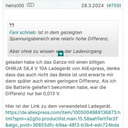
heinzi00
28.3.2024
(
#759
)
Fani schrieb:
Ist in dem gezeigten
Spannungsbereich eine relativ hohe Differenz.
Aber ohne zu wissen wie der Ladevorgang
.
.
vorher ausgesehen hat, keine weitere
geladen habe ich das Ganze mit einen billigen
Einschätzung möglich.
OHRIJA 58,4 V 10A Ladegerät von AliExpress, denke
dass das auch nicht das Beste ist und erwarte mir
Wenn es aber ein Standard ist, dürfen wir uns
dann später auch einen geringere Differenz. Als ich
von der Zellsortierung nicht zu viel erwarten.
die Batterie geliefert bekommen habe, war die
Differenz nur bei 0,013 V.
Hier ist der Link zu dem verwendeted Ladegerät.
https://de.aliexpress.com/item/1005004989136873.h
tml?spm=a2g0o.productlist.main.15.58aahTerhTer2F
&algo_pvid=36855dfc-b9aa-48f3-b3b4-edc724bda