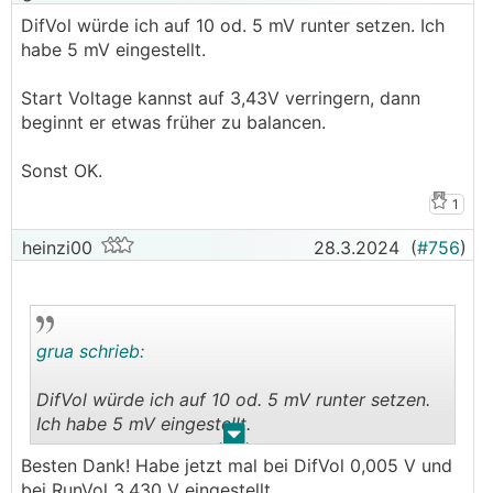
DifVol würde ich auf 10 od. 5 mV runter setzen. Ich
habe 5 mV eingestellt.
Start Voltage kannst auf 3,43V verringern, dann
beginnt er etwas früher zu balancen.
Sonst OK.
1
heinzi00
28.3.2024
(
#756
)
grua schrieb:
DifVol würde ich auf 10 od. 5 mV runter setzen.
Ich habe 5 mV eingestellt.
.
.
Besten Dank! Habe jetzt mal bei DifVol 0,005 V und
Start Voltage kannst auf 3,43V verringern, dann
bei RunVol 3,430 V eingestellt.