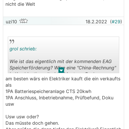
nicht die Welt
uzi10
18.2.2022
(
#29
)
grol schrieb:
Wie ist das eigentlich mit der kommenden EAG
Speicherförderung? Wäre eine "China-Rechnung"
.
.
in Kombination mit einer Montage-Rechnung
am besten wärs ein Elektriker kauft die ein verkaufts
eines Elektrikers wohl förderfähig?
als
1PA Batteriespeicheranlage CTS 20kwh
1PA Anschluss, Inbetriebnahme, Prüfbefund, Doku
usw
Usw usw oder?
Das müsste doch gehen.