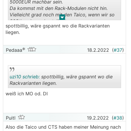
5000EUR machbar sein.
Da kommst mit den Rack-Modulen nicht hin.
Vielleicht grad noch mit den Taico, wenn wir so
.
.
30Stk. oder so bestellen
spottbillig, wäre gspannt wo die Rackvarianten
liegen.
Pedaaa
18.2.2022
(
#37
)
uzi10 schrieb:
spottbillig, wäre gspannt wo die
Rackvarianten liegen.
weiß ich MO od. DI
.
.
Puitl
19.2.2022
(
#38
)
Also die Taico und CTS haben meiner Meinung nach