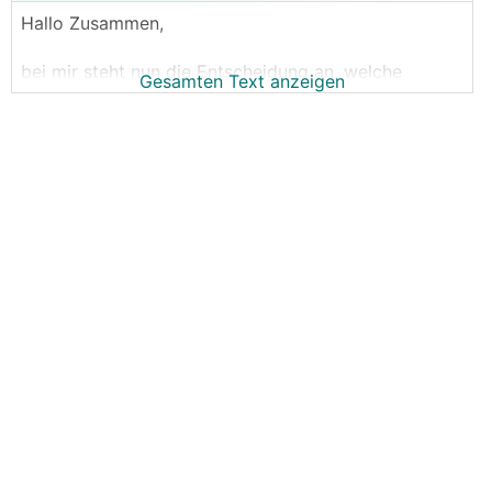
Hallo Zusammen,
bei mir steht nun die Entscheidung an, welche
Gesamten Text anzeigen
Batterie ich meiner Victron Anlage gönnen werde.
Erst dachte ich an Selbstbau mit 32x EVE LF280K
Zellen.
Hatte dazu auch schon wirklich brauchbare Angebot,
von scheinbar zuverlässigen Alibaba-Lieferanten.
Allerdings muss ich sagen, ich will mich eigentlich
nicht mit Gehäuse-Bau, BMS-Verkabelung,
Temperatursensoren, Einzelzellen Überwachung, etc.
rumschlagen.
Da hält sich mein Interesse und daher meine
Motivation in Grenzen, hier zu viel Zeit zu
investieren.
Daher überlege ich nun, solche fertigen Batterie-
Packs für 19" Serverschrank-Einbau zu importieren.
Pylontech ist hier ja schon bekannt, aber auch gar