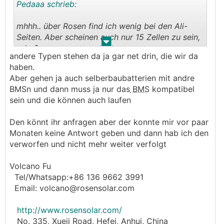
Pedaaa schrieb:
mhhh.. über Rosen find ich wenig bei den Ali-
Seiten. Aber scheinen auch nur 15 Zellen zu sein,
.
.
oder?
andere Typen stehen da ja gar net drin, die wir da
haben.
Bzgl. Victron-Liste:
Aber gehen ja auch selberbaubatterien mit andre
Da sind ja nur die drin, die von Victron auch
BMSn und dann muss ja nur das
BMS
kompatibel
schon wer getestet hat. Das heißt ja nicht, dass
sein und die können auch laufen
nicht andere auch kompatibel sind.
Den könnt ihr anfragen aber der konnte mir vor paar
Ja, stimmt für BSLBATT wollt ich auch noch
Monaten keine Antwort geben und dann hab ich den
Preisanfragen schicken.
verworfen und nicht mehr weiter verfolgt
das mach ich noch, bevor ich ein CTS Test-Pack
bestelle
Volcano Fu
Tel/Whatsapp:+86 136 9662 3991
Email: volcano@rosensolar.com
http://www.rosensolar.com/
No. 335, Xueji Road, Hefei, Anhui, China