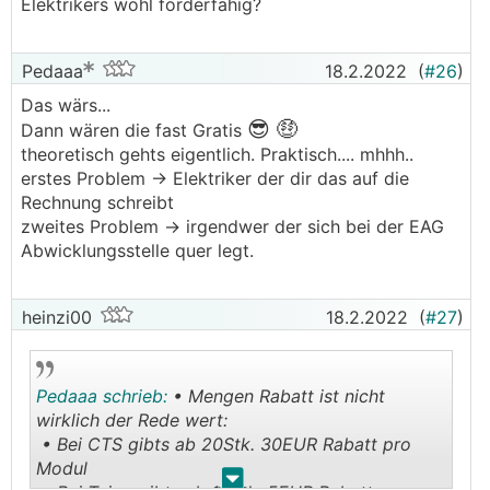
Elektrikers wohl förderfähig?
Pedaaa
18.2.2022
(
#26
)
Das wärs...
😎
🤑
Dann wären die fast Gratis
theoretisch gehts eigentlich. Praktisch.... mhhh..
erstes Problem -> Elektriker der dir das auf die
Rechnung schreibt
zweites Problem -> irgendwer der sich bei der EAG
Abwicklungsstelle quer legt.
heinzi00
18.2.2022
(
#27
)
Pedaaa schrieb:
• Mengen Rabatt ist nicht
wirklich der Rede wert:
• Bei CTS gibts ab 20Stk. 30EUR Rabatt pro
Modul
.
.