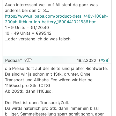
• Bei Taico gibts ab 15Stk. 5EUR Rabatt pro
Auch interessant weil auf Ali steht da ganz was
Modul
anderes bei den CTS...
https://www.alibaba.com/product-detail/48v-100ah-
200ah-lithium-ion-battery_1600441021636.html
1 - 9 Units = €1,120.40
10 - 49 Units = €995.12
...oder verstehe ich da was falsch
Pedaaa
18.2.2022
(
#28
)
die Preise dort auf der Seite sind ja eher Richtwerte.
Da sind wir ja schon mit 1Stk. drunter. Ohne
Transport und Alibaba-Fee wären wir hier bei
1150usd pro Stk. (CTS)
Ab 20Stk. dann 1110usd.
Der Rest ist dann Transport/Zoll.
Da wirds natürlich pro Stk. dann immer ein bissl
billiger. Sammelbestellung spart somit schon, aber