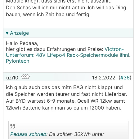
Module kriegt, dass sichs erst nicht auszahlt.
Den Schas will ich mir nicht antun. Ich will das Ding
bauen, wenn ich Zeit hab und fertig.
▾ Anzeige
Hallo Pedaaa,
hier gibt es dazu Erfahrungen und Preise:
Victron-
Unterforum: 48V Lifepo4 Rack-Speichermodule ähnl.
Pylontech
uzi10
18.2.2022
(
#36
)
ich glaub auch das das mitn EAG nicht klappt und
die Speicher werden teurer und fast nicht Lieferbar.
Auf BYD wartest 6-9 monate. Qcell
WR
12kw samt
12kwh Batterie kann man so ca um 12000 haben.
Pedaaa schrieb:
Da sollten 30kWh unter