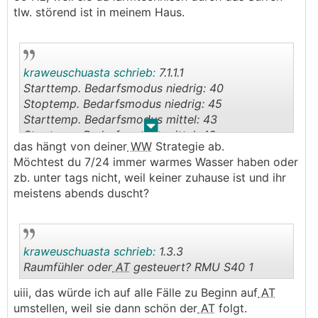
tlw. störend ist in meinem Haus.
kraweuschuasta schrieb:
7.1.1.1
Starttemp. Bedarfsmodus niedrig: 40
Stoptemp. Bedarfsmodus niedrig: 45
Starttemp. Bedarfsmodus mittel: 43
.
.
Stoptemp. Bedarfsmodus mittel: 48
das hängt von deiner
WW
Strategie ab.
Möchtest du 7/24 immer warmes Wasser haben oder
zb. unter tags nicht, weil keiner zuhause ist und ihr
meistens abends duscht?
kraweuschuasta schrieb:
1.3.3
Raumfühler oder
AT
gesteuert? RMU S40 1
uiii, das würde ich auf alle Fälle zu Beginn auf
AT
.
.
umstellen, weil sie dann schön der
AT
folgt.