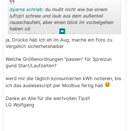
dyarne schrieb:
du mußt nicht wie bei einem
luftqirl schnee und laub aus dem außenteil
rausschaufeln, aber einen blick im vorbeigehen
haben ob
.
.
-> die drücke (sole/heizkreis) passen...
ja, Drücke hab ich eh im Aug, mache ein Foto zu
-> die spreizungen (sole/heizkreis) passen
Vergelich sicherhetshalber
-> start-/laufzeit passen...
-> gelieferte wärmemenge & bezogene
Welche Größenordnungen "passen" für Spreizun
strommenge passen
gund Start/Laufzeiten?
dann hast du die tiefere technik wie den
werd mir die täglich konsumierten kWh notieren, bis
kältekreis gleich mitgeprüft.
ich das auslesescript per Modbus fertig hab
Danke an Alle für die wertvollen Tips!!
LG Wolfgang