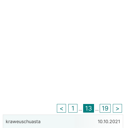
<
1
13
19
>
...
...
kraweuschuasta
10.10.2021