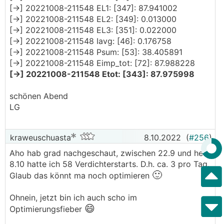
[->] 20221008-211548 EL1: [347]: 87.941002
[->] 20221008-211548 EL2: [349]: 0.013000
[->] 20221008-211548 EL3: [351]: 0.022000
[->] 20221008-211548 Iavg: [46]: 0.176758
[->] 20221008-211548 Psum: [53]: 38.405891
[->] 20221008-211548 Eimp_tot: [72]: 87.988228
[->] 20221008-211548 Etot: [343]: 87.975998
schönen Abend
LG
kraweuschuasta
8.10.2022
(
#256
)
Aho hab grad nachgeschaut, zwischen 22.9 und heut
8.10 hatte ich 58 Verdichterstarts. D.h. ca. 3 pro Tag.
🙂
Glaub das könnt ma noch optimieren
Ohnein, jetzt bin ich auch scho im
😄
Optimierungsfieber