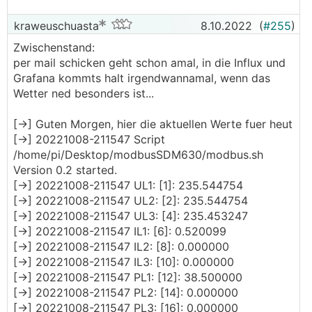
kraweuschuasta
8.10.2022
(
#255
)
Zwischenstand:
per mail schicken geht schon amal, in die Influx und
Grafana kommts halt irgendwannamal, wenn das
Wetter ned besonders ist...
[->] Guten Morgen, hier die aktuellen Werte fuer heut
[->] 20221008-211547 Script
/home/pi/Desktop/modbusSDM630/modbus.sh
Version 0.2 started.
[->] 20221008-211547 UL1: [1]: 235.544754
[->] 20221008-211547 UL2: [2]: 235.544754
[->] 20221008-211547 UL3: [4]: 235.453247
[->] 20221008-211547 IL1: [6]: 0.520099
[->] 20221008-211547 IL2: [8]: 0.000000
[->] 20221008-211547 IL3: [10]: 0.000000
[->] 20221008-211547 PL1: [12]: 38.500000
[->] 20221008-211547 PL2: [14]: 0.000000
[->] 20221008-211547 PL3: [16]: 0.000000