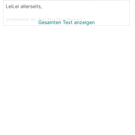
LeiLei allerseits,
anlehnend an den Nachbarthread
Gesamten Text anzeigen
https://www.energiesparhaus.at/forum-gasheizung-a
uf-luftwaermepumpe-tauschen-infos-und-richtwerte
-gesucht/65233
möchte ich euch um Hilfe bzw. Erfahrungen und
Meinungen bitten.
Hausdaten:
FTH mittelschwere Bauweise
EKZ ca. 50
Heizlast 5,2kW
FBH