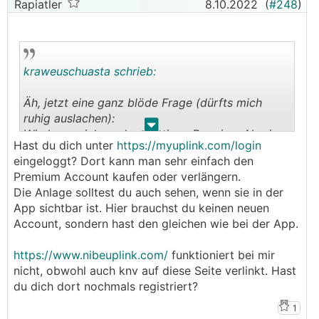
Rapiatler
8.10.2022
(
#248
)
kraweuschuasta schrieb:
Äh, jetzt eine ganz blöde Frage (dürfts mich
ruhig auslachen):
.
.
Wie komm ich zu dem lustigen Premium Abo im
Hast du dich unter
https://myuplink.com/login
Uplink?
eingeloggt? Dort kann man sehr einfach den
Premium Account kaufen oder verlängern.
Hab auf der
WP
die Menüs durchsucht, hab die
Die Anlage solltest du auch sehen, wenn sie in der
App am Handy durchsucht und versucht mich
App sichtbar ist. Hier brauchst du keinen neuen
übern Browser mit meinem (neu erstellten) NIBE
Account, sondern hast den gleichen wie bei der App.
Konto anzumelden - da wird meine Anlage mit
Serien No und Verbindungsschlüssel nicht
https://www.nibeuplink.com/
funktioniert bei mir
gefunden, mglw. ist das das Problem...
nicht, obwohl auch knv auf diese Seite verlinkt. Hast
du dich dort nochmals registriert?
Allerdings die Handy App hat die
WP
sofort
entdeckt....
1