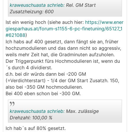
kraweuschuasta schrieb:
Rel. GM Start
Zusatzheizung: 600
Ist ein wenig hoch (siehe auch hier:
https://www.ener
.
.
giesparhaus.at/forum-s1155-6-pc-finetuning/65127_1
#621088
)
Ich habs auf 400 gesetzt, dann fängt sie an, früher
hochzumodulieren und das dann nicht so aggressiv,
weils mehr Zeit hat, die Gradminuten aufzuholen.
Der Triggerpunkt fürs Hochmodulieren ist, wenn du
´s durch 4 dividierst.
d.h. bei dir würds dann bei -200 GM
(=Verdichterstart) - 1/4 der GM Start Zusatzh. 150,
also bei -350 GM hochmodulieren.
Bei 400 eben schon bei -300 GM.
kraweuschuasta schrieb:
Max. zulässige
Drehzahl: 100,00 %
Ich hab´s auf 80% gesetzt.