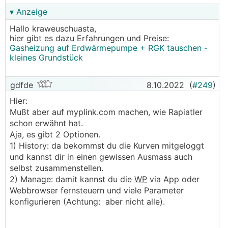
▾ Anzeige
LG & Danke
Wolfgang
Hallo kraweuschuasta,
hier gibt es dazu Erfahrungen und Preise:
Gasheizung auf Erdwärmepumpe + RGK tauschen -
kleines Grundstück
gdfde
8.10.2022
(
#249
)
Hier:
Mußt aber auf myplink.com machen, wie Rapiatler
schon erwähnt hat.
Aja, es gibt 2 Optionen.
1) History: da bekommst du die Kurven mitgeloggt
und kannst dir in einen gewissen Ausmass auch
selbst zusammenstellen.
2) Manage: damit kannst du die
WP
via App oder
Webbrowser fernsteuern und viele Parameter
konfigurieren (Achtung: aber nicht alle).