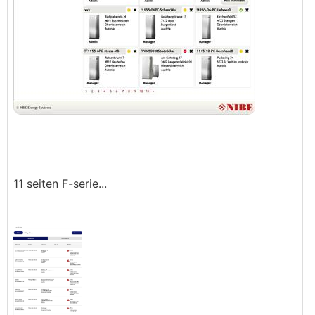
11 seiten F-serie...