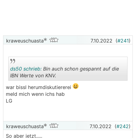
130m2
3 Personen
keine
KWL
PV ist für "irgendwann amal" geplant, wenn E-Auto
spruchreif wird, da haben wir 0Grad Süd 38Grad ca
kraweuschuasta
7.10.2022
(
#241
)
50m2 Dachfläche zur Verfügung
Bestandsheizung (ca. 15J alt):
ds50 schrieb:
Bin auch schon gespannt auf die
IBN Werte von KNV.
Buderus 11kW Gasbrennwertgerät
400l Schichtenspeicher
war bissl herumdiskutiererei
4,5m2 Solarthermie
.
.
meld mich wenn ichs hab
LG
Bestandsgrundstück:
Lehm-Sandboden
Grundwasser auf etwa 16m Tiefe,
Oberflächenwasser vorhanden
kraweuschuasta
7.10.2022
(
#242
)
leider ist der Platz für an
RGK
sehr eingeschränkt,
So aber jetzt.....