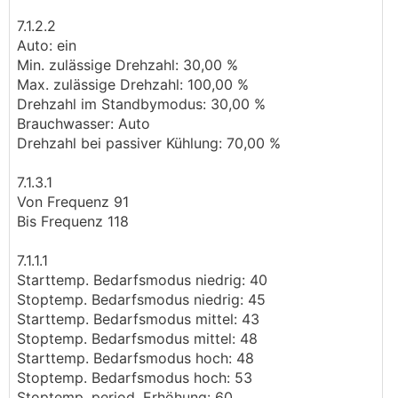
7.1.2.2
Auto: ein
Min. zulässige Drehzahl: 30,00 %
Max. zulässige Drehzahl: 100,00 %
Wunschheizung:
Drehzahl im Standbymodus: 30,00 %
Plan A: Erdwärmepumpe mit
RGK
Brauchwasser: Auto
Plan B: Luftwärmepumpe ohne
RGK
Drehzahl bei passiver Kühlung: 70,00 %
Plan C: Gasbrennwertgerät tauschen
7.1.3.1
Nebenparameter:
Von Frequenz 91
es muss nicht das Billigste vom Billigsten sein, will
Bis Frequenz 118
aber keine 160 Jahre lang an Kredit abzahlen müssen
dafür
7.1.1.1
Starttemp. Bedarfsmodus niedrig: 40
ich interessiere mich für die Technik und Einstellung,
Stoptemp. Bedarfsmodus niedrig: 45
natürlich auch die Grundlagen und lerne gerne dazu,
Starttemp. Bedarfsmodus mittel: 43
will aber keine Wissenschaft draus machen und
Stoptemp. Bedarfsmodus mittel: 48
🙂
zukünftig als Wärmepumpentechniker arbeiten
Starttemp. Bedarfsmodus hoch: 48
Stoptemp. Bedarfsmodus hoch: 53
das Weib will zukünftig an Aufstellpool oder
Stoptemp. period. Erhöhung: 60