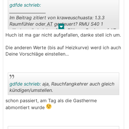
gdfde schrieb:
__________________
Im Beitrag zitiert von kraweuschuasta: 1.3.3
Raumfühler oder
AT
gesteuert? RMU S40 1
.
.
uiii, das würde ich auf alle Fälle zu Beginn auf
AT
Huch ist ma gar nicht aufgefallen, danke stell ich um.
umstellen, weil sie dann schön der
AT
folgt.
Die anderen Werte (bis auf Heizkurve) werd ich auch
Deine Vorschläge einstellen...
gdfde schrieb:
aja, Rauchfangkehrer auch gleich
kündigen/umstellen.
schon passiert, am Tag als die Gastherme
.
.
abmontiert wurde