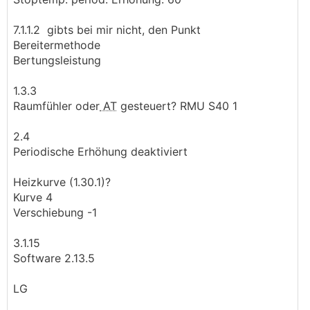
Eingrabpool auch noch haben
Betonhochbeete sollen sich ausgehen
7.1.1.2 gibts bei mir nicht, den Punkt
"normale" Bepflanzung muss auch noch möglich sein
Bereitermethode
(lt. Recherche kein Problem)
Bertungsleistung
geplant ist das Ganze für 2022
1.3.3
Raumfühler oder
AT
gesteuert? RMU S40 1
Bin für Tips, Erfahrungen, ehrliche Meinungen etc.
dankbar.... und auch für Literaturtips....
2.4
Periodische Erhöhung deaktiviert
schönen Dank im Voraus
Heizkurve (1.30.1)?
Wolfgang
Kurve 4
Verschiebung -1
3.1.15
Software 2.13.5
LG