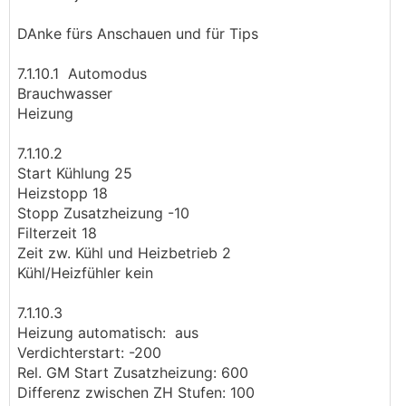
also Baggern + Aushub irgendwo lagern wird nicht
(leicht) möglich sein
DAnke fürs Anschauen und für Tips
es gibt 2 Bestandsbäume eher am Grundstücksrand,
die bleiben müssen, alles Andere kann
7.1.10.1 Automodus
umgesetzt/gekübelt werden
Brauchwasser
Heizung
7.1.10.2
Start Kühlung 25
Heizstopp 18
Stopp Zusatzheizung -10
Filterzeit 18
Zeit zw. Kühl und Heizbetrieb 2
Kühl/Heizfühler kein
7.1.10.3
Heizung automatisch: aus
Verdichterstart: -200
Rel. GM Start Zusatzheizung: 600
Differenz zwischen ZH Stufen: 100