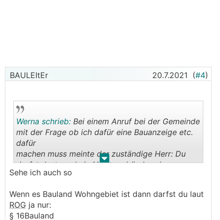
BAULEItEr
20.7.2021
(
#4
)
Werna schrieb:
Bei einem Anruf bei der Gemeinde
mit der Frage ob ich dafür eine Bauanzeige etc.
dafür
machen muss meinte der zuständige Herr: Du
.
.
darfst dort gar kein Nebengebäude oder
Sehe ich auch so
ähnliches errichten bevor nicht ein
Hauptgebäude darauf gebaut wurde.
Wenn es Bauland Wohngebiet ist dann darfst du laut
ROG
ja nur:
§ 16Bauland