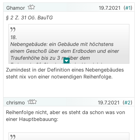
Ghamor
19.7.2021
(
#1
)
§ 2 Z. 31 Oö. BauTG
18.
Nebengebäude: ein Gebäude mit höchstens
einem Geschoß über dem Erdboden und einer
Traufenhöhe bis zu 3 m über dem
.
.
Erdgeschoßfußboden, das im Vergleich zur
Zumindest in der Definition eines Nebengebäudes
gegebenen oder voraussehbaren Hauptbebauung
steht nix von einer notwendigen Reihenfolge.
nur untergeordnete Bedeutung hat und nicht
Wohnzwecken dient; ob im Fall der Verbindung
mit einem Hauptgebäude ein angebautes
Nebengebäude vorliegt oder eine bauliche
chrismo
19.7.2021
(
#2
)
Einheit mit dem Hauptgebäude, also ein Zubau
Reihenfolge nicht, aber es steht da schon was von
zu diesem, hängt von der baulichen Gestaltung
einer Hauptbebauung:
und vom funktionalen Zusammenhang der als
selbständige Gebäude oder als bloße
Gebäudeteile zu qualifizierenden Baukörper ab;