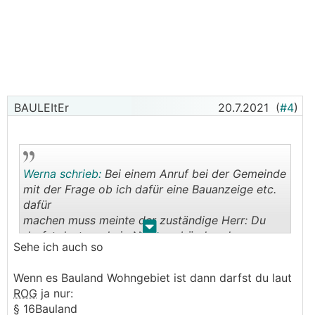
BAULEItEr
20.7.2021
(
#4
)
Werna schrieb:
Bei einem Anruf bei der Gemeinde
mit der Frage ob ich dafür eine Bauanzeige etc.
dafür
machen muss meinte der zuständige Herr: Du
.
.
darfst dort gar kein Nebengebäude oder
Sehe ich auch so
ähnliches errichten bevor nicht ein
Hauptgebäude darauf gebaut wurde.
Wenn es Bauland Wohngebiet ist dann darfst du laut
ROG
ja nur:
§ 16Bauland