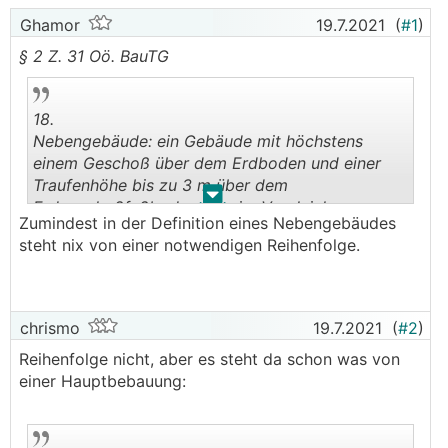
Ghamor
19.7.2021
(
#1
)
§ 2 Z. 31 Oö. BauTG
18.
Nebengebäude: ein Gebäude mit höchstens
einem Geschoß über dem Erdboden und einer
Traufenhöhe bis zu 3 m über dem
.
.
Erdgeschoßfußboden, das im Vergleich zur
Zumindest in der Definition eines Nebengebäudes
gegebenen oder voraussehbaren Hauptbebauung
steht nix von einer notwendigen Reihenfolge.
nur untergeordnete Bedeutung hat und nicht
Wohnzwecken dient; ob im Fall der Verbindung
mit einem Hauptgebäude ein angebautes
Nebengebäude vorliegt oder eine bauliche
chrismo
19.7.2021
(
#2
)
Einheit mit dem Hauptgebäude, also ein Zubau
Reihenfolge nicht, aber es steht da schon was von
zu diesem, hängt von der baulichen Gestaltung
einer Hauptbebauung:
und vom funktionalen Zusammenhang der als
selbständige Gebäude oder als bloße
Gebäudeteile zu qualifizierenden Baukörper ab;