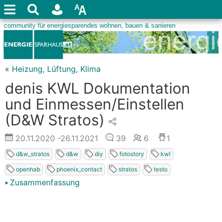
«
Heizung, Lüftung, Klima
denis KWL Dokumentation
und Einmessen/Einstellen
(D&W Stratos)
20.11.2020
-26.11.2021
39
6
1
d&w_stratos
d&w
diy
fotostory
kwl
openhab
phoenix_contact
stratos
testo
Zusammenfassung