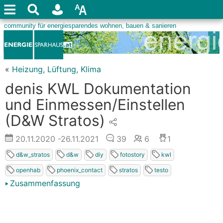
«
Heizung, Lüftung, Klima
denis KWL Dokumentation
und Einmessen/Einstellen
(D&W Stratos)
20.11.2020
-26.11.2021
39
6
1
d&w_stratos
d&w
diy
fotostory
kwl
openhab
phoenix_contact
stratos
testo
Zusammenfassung