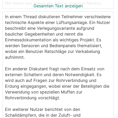
Wir leben nun schon ein Jahr in unserem Neubau
Gesamten Text anzeigen
(184m2 Holzständerbau + FBH +
Ringgrabenkollektor + Nibe F1255). Leider konnten
In einem Thread diskutieren Teilnehmer verschiedene
wir aus persönlichen Gründen unsere
KWL
bis jetzt
technische Aspekte einer Lüftungsanlage. Ein Nutzer
noch nicht in Betrieb nehmen.
beschreibt eine Verlegungsvariante aufgrund
baulicher Gegebenheiten und nennt die
Nun haben wir endlich die Zeit und Ruhe um den
Einmessdokumentation als wichtiges Projekt. Es
letzten Schritt hier zu gehen.
werden Sensoren und Bedienpanels thematisiert,
wobei ein Benutzer Ratschläge zur Verkabelung
Ich möchte hier die Grund Installation (Verrohrung)
aufnimmt.
noch einmal dokumentieren (die schon 2018 passiert
ist) und dem Forum auch etwas zurück geben. (die
Ein anderer Diskutant fragt nach dem Einsatz von
zahlreichen Themen hier haben mir immer sehr
externen Schaltern und deren Notwendigkeit. Es
geholfen)
wird auch auf Fragen zur Rohrverbindung und
Erdung eingegangen, wobei einer der Beteiligten die
Die Lüftungsanlage wurde, wie bei vielen hier, auch
Verwendung von speziellen Muffen zur
von @leitwolf geplant (einen besseren Planer könnte
Rohrverbindung vorschlägt.
ich mir nicht vorstellen, der auch immer für einen Rat
erreichbar war/ist) und ist aber ein wenig anders
Ein weiterer Nutzer berichtet von den
aufgebaut, da wir keine bzw. so wenig wie möglich
Schalldämpfern, die in der Zuluft- und