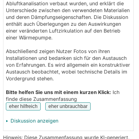
abgehängte Decken haben wollten. (wir kommen
Abluftkanalisation verbaut wurden, und erklärt die
ohne die
COMBI-BOX aus)
Unterschiede zwischen den verwendeten Materialien
und deren Dämpfungseigenschaften. Die Diskussion
Vielleicht ist sie deswegen trotzdem interessant für
enthält auch Überlegungen zu den Auswirkungen
manche, die schon die Installations Dokus von brink,
einer veränderten Luftzirkulation auf den Betrieb
rabaum und pedaaa gelesen haben. (die mir
einer Wärmepumpe.
ungemein geholfen haben und für die ich mich hier
ausdrücklich nochmal bedanken möchte)
Abschließend zeigen Nutzer Fotos von ihren
Installationen und bedanken sich für den Austausch
Ich möchte auch voraus schicken, dass ich keinerlei
von Erfahrungen. Es wird allgemein ein konstruktiver
Installations/Maschinenbau/Bau oder sonstigen
Austausch beobachtet, wobei technische Details im
Background habe (bin Softwareentwickler) und die
Vordergrund stehen.
Installation sicher nicht die Maßstäbe erfüllt, die z.B.
😃
pedaaa hier vorgelegt hat.
Bitte helfen Sie uns mit einem kurzen Klick:
Ich
finde diese Zusammenfassung
Hier die Planung:
Diskussion anzeigen
Hinweis: Diese Zusammenfassung wurde KI-generiert.