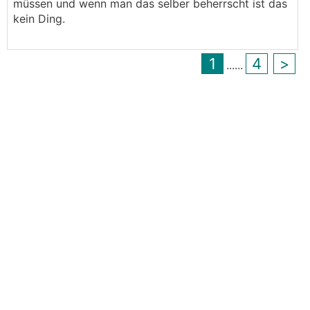
müssen und wenn man das selber beherrscht ist das
kein Ding.
1
4
>
...
...