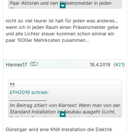
Paar Aktoren und nen Präsenzmelder in jeden
.
.
Zimmer
nicht so viel teurer ist halt für jeden was anderes...
wenn ich in jeden Raum einen Präsenzmelder gebe
und alle Lichter steuer kommen schon einmal ein
paar 1000er Mehrkosten zusammen...
Hannes17
18.4.2019
(
#21
)
EFH2019 schrieb:
__________________
Im Beitrag zitiert von Klartext: Wenn man von der
Standard Installation im Neubau ausgeht (Licht,
.
.
Rollo) ist Smarthome gar nicht so viel teurer sind
ja nur ein Paar Aktoren und nen Präsenzmelder in
Günstiger wird eine KNX-Installation die Elektrik
jeden Zimmer