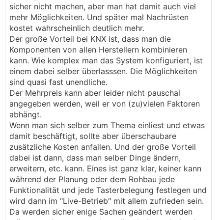
sicher nicht machen, aber man hat damit auch viel
mehr Möglichkeiten. Und später mal Nachrüsten
nicht so viel teurer ist halt für jeden was
kostet wahrscheinlich deutlich mehr.
anderes... wenn ich in jeden Raum einen
Der große Vorteil bei KNX ist, dass man die
Präsenzmelder gebe und alle Lichter steuer
Komponenten von allen Herstellern kombinieren
kommen schon einmal ein paar 1000er
kann. Wie komplex man das System konfiguriert, ist
Mehrkosten zusammen...
einem dabei selber überlasssen. Die Möglichkeiten
sind quasi fast unendliche.
Der Mehrpreis kann aber leider nicht pauschal
angegeben werden, weil er von (zu)vielen Faktoren
abhängt.
Wenn man sich selber zum Thema einliest und etwas
damit beschäftigt, sollte aber überschaubare
zusätzliche Kosten anfallen. Und der große Vorteil
dabei ist dann, dass man selber Dinge ändern,
erweitern, etc. kann. Eines ist ganz klar, keiner kann
während der Planung oder dem Rohbau jede
Funktionalität und jede Tasterbelegung festlegen und
wird dann im "Live-Betrieb" mit allem zufrieden sein.
Da werden sicher enige Sachen geändert werden