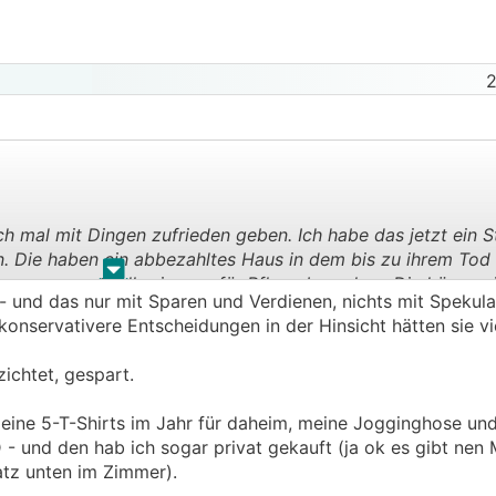
2
h mal mit Dingen zufrieden geben. Ich habe das jetzt ein S
rn. Die haben ein abbezahltes Haus in dem bis zu ihrem Tod 
.
.
e angespart falls sie was für Pflege brauchen. Die können 
 - und das nur mit Sparen und Verdienen, nichts mit Spekul
er es macht keinen Unterschied ob die Pension jetzt ein 
konservativere Entscheidungen in der Hinsicht hätten sie vi
lt wie Krösuse mit 4 Mal Urlaub im Jahr. Die sagen auch, ei
nicht einmal was sie sich jetzt akut kaufen würden. Gester
ichtet, gespart.
üssen wir nur noch gesund bleiben" - und das bringt es eig
meine 5-T-Shirts im Jahr für daheim, meine Jogginghose un
- und den hab ich sogar privat gekauft (ja ok es gibt nen
atz unten im Zimmer).