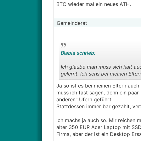
BTC wieder mal ein neues ATH.
Gemeinderat
Blabla schrieb:
Ich glaube man muss sich halt auc
gelernt. Ich sehs bei meinen Elte
nichts zu machen ist. Dazu Reserv
Ja so ist es bei meinen Eltern auch
100% ausgeben und die sagen selb
muss ich fast sagen, denn ein paar 
oder weniger ist. Sie leben gefüh
anderen" Ufern geführt.
würde nichts ändern, sie wüssten 
Stattdessen immer bar gezahlt, verz
Mama einfach nur gesagt "jetzt m
Punkt.
Ich machs ja auch so. Mir reichen 
alter 350 EUR Acer Laptop mit SSD 
Firma, aber der ist ein Desktop Ers