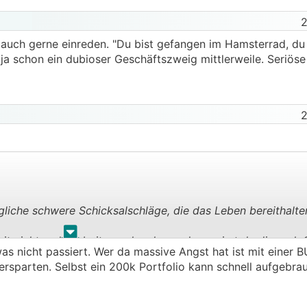
2
t auch gerne einreden. "Du bist gefangen im Hamsterrad, du
t ja schon ein dubioser Geschäftszweig mittlerweile. Seriös
2
jegliche schwere Schicksalschläge, die das Leben bereithalte
.
.
 nicht mehr arbeiten gehen kann, dann wirst du dir nach 
was nicht passiert. Wer da massive Angst hat ist mit einer 
 soviel Geld verplembert hast (meistens für Dinge, die nicht
ersparten. Selbst ein 200k Portfolio kann schnell aufgebrau
s dann dringender denn je notwendig hättest.