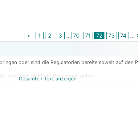
<
1
2
3
...
70
71
72
73
74
...
pringen oder sind die Regulatorien bereits soweit auf den P
ürde jetzt auch nicht um Unsummen gehen.
Gesamten Text anzeigen
a bereits rund 80% seines Potentials geschürft, für mich al
 Blockchain-Methodik, Kurszuwachs in 3 Monaten rund 70
iversifiziert, will mit a bissl Risikokapital zocken.
über ETF‘s, Aktien, Fonds oder ähnliches diskutieren.