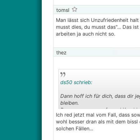
tomsl
Man lässt sich Unzufriedenheit hal
musst dies, du musst das"... Das is
arbeiten ja auch nicht so.
thez
ds50 schrieb:
Dann hoff ich für dich, dass dir 
bleiben.
Denn wenn man aufgrund Krankheit
Ich red jetzt mal vom Fall, dass so
fragen, wieso du in jungen Jahren
wohl besser dran als mit dem bissl 
glücklicher machen), obwohl du e
solchen Fällen...