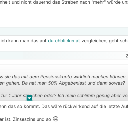
nheit und nicht dauernd das Streben nach "mehr" würde un
dlich kann man das auf
durchblicker.at
vergleichen, geht sch
2
ass sie das mit dem Pensionskonto wirklich machen können.
aden gehen. Da hat man 50% Abgabenlast und dann sowas?
g für 1 Jahr streichen oder? Ich mein schlimm genug aber ve
.
.
 wenn das so kommt. Das wäre rückwirkend auf die letzte A
sparpaket-pensionskuerzungen/#:~:text=Alle%20Menschen
ntritt%20der%20Pensionsanspruch%20berechnet%20wird.
😬
r ist. Zinseszins und so