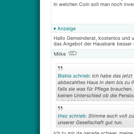
In welchen Coin soll man noch inves
▾ Anzeige
Hallo Gemeinderat, kostenlos und u
das Angebot der Hausbank besser 
Miike
Blabla schrieb:
Ich habe das jetzt 
abbezahltes Haus in dem bis zu i
falls sie was für Pflege brauche
keinen Unterschied ob die Pension
mit 4 Mal Urlaub im Jahr.
thez schrieb:
Stimme euch voll zu
unserer Gesellschaft gut tun.
Ich tu mir da gerade schwer, meine 