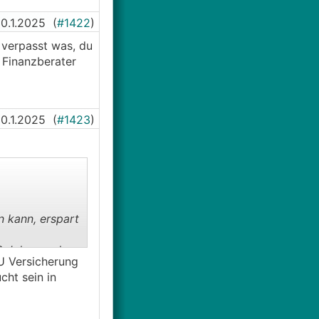
0.1.2025
(
#1422
)
 verpasst was, du
e Finanzberater
0.1.2025
(
#1423
)
n kann, erspart
2 Jahren schon
BU Versicherung
 wirklich
cht sein in