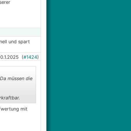
serer
nell und spart
0.1.2025
(
#1424
)
 Da müssen die
rkraftbar.
ufwertung mit
%2C%20die%20i