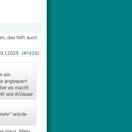
n, das hilft auch
0.1.2025
(
#1426
)
n ein
ve angespart
lber es macht
hlt wie Krösuse
"mehr" würde
tes Haus. Mein