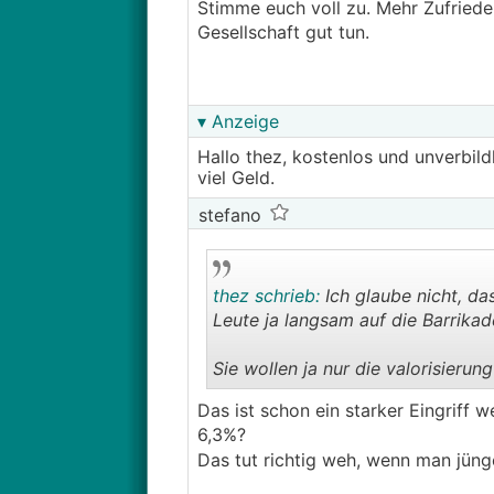
Stimme euch voll zu. Mehr Zufriede
Gesellschaft gut tun.
▾ Anzeige
Hallo thez, kostenlos und unverbil
viel Geld.
stefano
thez schrieb:
Ich glaube nicht, d
Leute ja langsam auf die Barrik
Sie wollen ja nur die valorisierun
Das ist schon ein starker Eingriff
https://kontrast.at/fpoe-oevp-
6,3%?
n%20%C3%96sterreich,Pensionsa
Das tut richtig weh, wenn man jünge