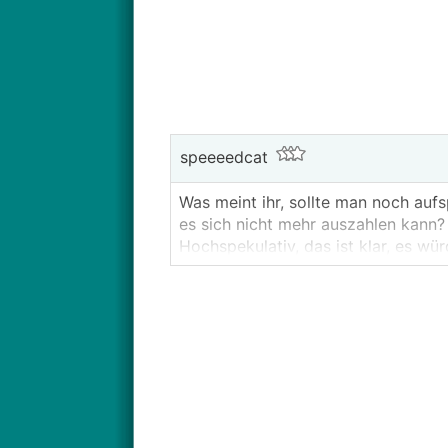
speeeedcat
Was meint ihr, sollte man noch aufs
es sich nicht mehr auszahlen kann?
Hochspekulativ, das ist klar, es w
Bitcoin als Zugpferd Nummer 1 hat j
uninteressant.
Kennt wer IOTA? Nutzt eine andere
Ich bin mit meinem Kapital sehr gut d
Bitte beim Thema bleiben und nicht 