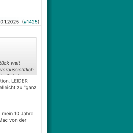
0.1.2025
(
#1425
)
tück weit
voraussichtlich
ihr Gehalt zu
ation. LEIDER
Tausender mehr
elleicht zu "ganz
n Lottogewinn
n hat meine
entlich auf den
d mein 10 Jahre
 Mac von der