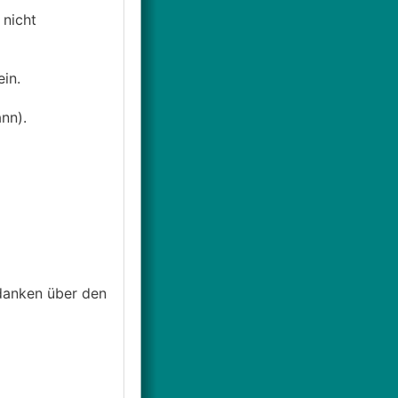
 nicht
in.
nn).
danken über den