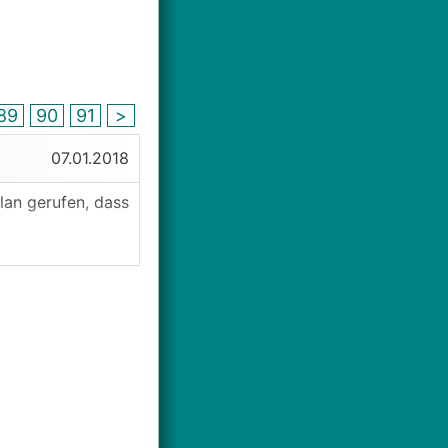
89
90
91
>
07.01.2018
lan gerufen, dass
so eher
0%.