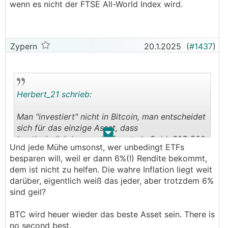
wenn es nicht der FTSE All-World Index wird.
Zypern
20.1.2025
(
#1437
)
Herbert_21 schrieb:
Man "investiert" nicht in Bitcoin, man entscheidet
sich für das einzige Asset, dass
.
.
kontinuierlich besser performt als Gold, S&P 500
Und jede Mühe umsonst, wer unbedingt ETFs
und die wirksamste Waffe oder "Versicherung"
besparen will, weil er dann 6%(!) Rendite bekommt,
gegen Geld drucken ist.
dem ist nicht zu helfen. Die wahre Inflation liegt weit
darüber, eigentlich weiß das jeder, aber trotzdem 6%
Ich find's ehrlich gesagt ein bisserl traurig, wenn
sind geil?
der unterschied zwischen "Bitcoin" und "Crypto"
nicht gekannt wird, und damit meine ich keine
BTC wird heuer wieder das beste Asset sein. There is
Details, sondern Äpfel und Birnen.
no second best.