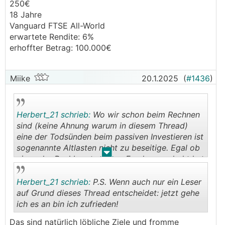
250€
18 Jahre
Vanguard FTSE All-World
erwartete Rendite: 6%
erhoffter Betrag: 100.000€
Miike
20.1.2025
(
#1436
)
Herbert_21 schrieb:
Wo wir schon beim Rechnen
sind (keine Ahnung warum in diesem Thread)
eine der Todsünden beim passiven Investieren ist
sogenannte Altlasten nicht zu beseitige. Egal ob
.
.
einen der Bankberater einen Fonds angedreht hat
oder man von der Mehrrendite des Dirk Müller
Premium Fonds überzeugt war, man sollte diese
Herbert_21 schrieb:
P.S. Wenn auch nur ein Leser
Dinger entsorgen, und zwar nach einer
auf Grund dieses Thread entscheidet: jetzt gehe
informierten Entscheidung.
ich es an bin ich zufrieden!
.
.
Das sind natürlich löbliche Ziele und fromme