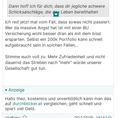
Dann hoff ich für dich, dass dir jegliche schwere
Schicksalschläge, die das Leben bereithalten
.
.
kann, erspart bleiben.
Ich red jetzt mal vom Fall, dass sowas nicht passiert.
Denn wenn man aufgrund Krankheit nicht mehr
Wer da massive Angst hat ist mit einer BU
arbeiten gehen kann, dann wirst du dir nach 2
Versicherung wohl besser dran als mit dem bissl
Jahren schon fragen, wieso du in jungen Jahren
ersparten. Selbst ein 200k Portfolio kann schnell
soviel Geld verplembert hast (meistens für
aufgebraucht sein in solchen Fällen...
Dinge, die nicht wirklich glücklicher machen),
obwohl du es dann dringender denn je
Stimme euch voll zu. Mehr Zufriedenheit und nicht
notwendig hättest.
dauernd das Streben nach "mehr" würde unserer
Gesellschaft gut tun.
▾ Anzeige
Hallo thez, kostenlos und unverbildlich kann man das
auf
durchblicker.at
vergleichen, geht schnell und
spart viel Geld.
stefano
20.1.2025
(
#1424
)