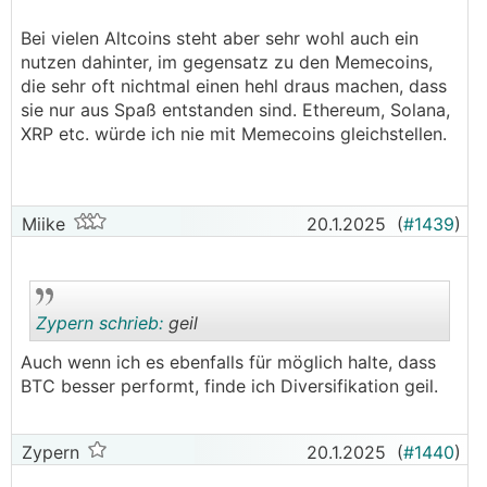
sich das Sparen wieder. Die Rendite kommt vom
Bei vielen Altcoins steht aber sehr wohl auch ein
HODLn.
....
nutzen dahinter, im gegensatz zu den Memecoins,
die sehr oft nichtmal einen hehl draus machen, dass
sie nur aus Spaß entstanden sind. Ethereum, Solana,
XRP etc. würde ich nie mit Memecoins gleichstellen.
Miike
20.1.2025
(
#1439
)
Zypern schrieb:
geil
Auch wenn ich es ebenfalls für möglich halte, dass
BTC besser performt, finde ich Diversifikation geil.
.
.
Zypern
20.1.2025
(
#1440
)