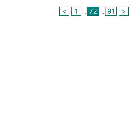
<
1
72
91
>
...
...