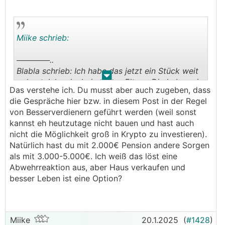
Miike schrieb:
──────..
Blabla schrieb: Ich habe das jetzt ein Stück weit
.
.
gelernt. Ich sehs bei meinen Eltern. Die haben ein
Das verstehe ich. Du musst aber auch zugeben, dass
abbezahltes Haus in dem bis zu ihrem Tod
die Gespräche hier bzw. in diesem Post in der Regel
voraussichtlich nichts zu machen ist. Dazu
von Besserverdienern geführt werden (weil sonst
Reserve angespart falls sie was für Pflege
kannst eh heutzutage nicht bauen und hast auch
brauchen. Die können ihr Gehalt zu 100%
nicht die Möglichkeit groß in Krypto zu investieren).
ausgeben und die sagen selber es macht keinen
Natürlich hast du mit 2.000€ Pension andere Sorgen
Unterschied ob die Pension jetzt ein Tausender
als mit 3.000-5.000€. Ich weiß das löst eine
mehr oder weniger ist. Sie leben gefühlt wie
Abwehrreaktion aus, aber Haus verkaufen und
Krösuse mit 4 Mal Urlaub im Jahr.
besser Leben ist eine Option?
───────────────
──────..
thez schrieb: Stimme euch voll zu. Mehr
Miike
20.1.2025
(
#1428
)