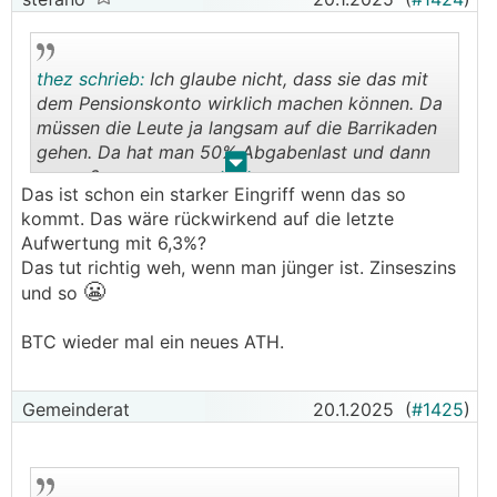
thez schrieb:
Ich glaube nicht, dass sie das mit
dem Pensionskonto wirklich machen können. Da
müssen die Leute ja langsam auf die Barrikaden
gehen. Da hat man 50% Abgabenlast und dann
.
.
sowas?
Das ist schon ein starker Eingriff wenn das so
kommt. Das wäre rückwirkend auf die letzte
Sie wollen ja nur die valorisierung für 1 Jahr
Aufwertung mit 6,3%?
streichen oder? Ich mein schlimm genug aber
Das tut richtig weh, wenn man jünger ist. Zinseszins
verkraftbar.
😬
und so
https://kontrast.at/fpoe-oevp-sparpaket-pension
BTC wieder mal ein neues ATH.
skuerzungen/#:~:text=Alle%20Menschen%2C%2
0die%20in%20%C3%96sterreich,Pensionsantrit
t%20der%20Pensionsanspruch%20berechnet%20
Gemeinderat
20.1.2025
(
#1425
)
wird.