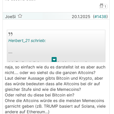
Zocken mit $melania oder $trump und in Minuten
1
-55% verlieren? Ist nicht seriös, ist aber jedem
JoeSi
20.1.2025
(
#1438
)
hier bewusst und das Risiko steuert man
bekanntlich mit des Höhe der verfügbaren
"Spekulationskapitals".
Aber, Gegensatz: zu Bitcoin:
Herbert_21 schrieb:
Ist einfach nicht dasselbe wie das seit 15 Jahren
erpropte Netzwerk von Bitcoin, wo ich niemand
....
vertrauen muss, nicht einmal Regierungen oder
.
.
Banken.
Ich find's ehrlich gesagt ein bisserl traurig, wenn
naja, so einfach wie du es darstellst ist es aber auch
der unterschied zwischen "Bitcoin" und "Crypto"
nicht.... oder wo siehst du die ganzen Altcoins?
Die Diskussion wie viel Geld "genug" ist, kann
nicht gekannt wird, und damit meine ich keine
Laut deiner Aussage gibts Bitcoin und Krypto, aber
man natürlich führen und vermutlich haben 100%
Details, sondern Äpfel und Birnen.
das würde bedeuten dass alle Altcoins bei dir auf
aller Leser hier eine Hypothek aufs Haus und
gleicher Stufe sind wie die Memecoins?
wenige sind 10fach Millionäre. Das ändert aber
Zocken mit $melania oder $trump und in Minuten
Oder reihst du diese bei Bitcoin ein?
eigentlich nichts, denn die Entwertung durch
-55% verlieren? Ist nicht seriös, ist aber jedem
Ohne die Altcoins würde es die meisten Memecoins
Geld drucken trifft alle Sparer.
hier bewusst und das Risiko steuert man
garnicht geben (zB. TRUMP basiert auf Solana, viele
bekanntlich mit des Höhe der verfügbaren
andere auf Ethereum...)
Insofern würde ich auch sagen, mit Bitcoin lohnt
"Spekulationskapitals".