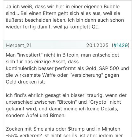
Zufriedenheit und nicht dauernd das Streben
Ja ich weiß, dass wir hier in einer eigenen Bubble
nach "mehr" würde unserer Gesellschaft gut tun.
sind... Bei einen Eltern geht sich alles aus, weil sie
───────────────
äußerst bescheiden leben. Ich bin dann auch schon
wieder fertig damit, weil ja komplett
OT
.
Ich tu mir da gerade schwer, meine Füße still zu
halten. Meine Eltern haben auch ein abbezahltes
Haus. Mein Vater 1.800€ Pension und meine
Herbert_21
20.1.2025
(
#1429
)
Mutter 300€. Bei meinen Eltern laufen ganz
andere Gespräche.
Man "investiert" nicht in Bitcoin, man entscheidet
sich für das einzige Asset, dass
kontinuierlich besser performt als Gold, S&P 500 und
die wirksamste Waffe oder "Versicherung" gegen
Geld drucken ist.
Ich find's ehrlich gesagt ein bisserl traurig, wenn der
unterschied zwischen "Bitcoin" und "Crypto" nicht
gekannt wird, und damit meine ich keine Details,
sondern Äpfel und Birnen.
Zocken mit $melania oder $trump und in Minuten
-55% verlieren? Ist nicht seriös, ist aber jedem hier