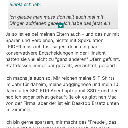
Blabla schrieb:
Ich glaube man muss sich halt auch mal mit
Dingen zufrieden geben. Ich habe das jetzt ein
.
.
Stück weit gelernt. Ich sehs bei meinen Eltern.
Ja so ist es bei meinen Eltern auch - und das nur mit
Die haben ein abbezahltes Haus in dem bis zu
Sparen und Verdienen, nichts mit Spekulation.
ihrem Tod voraussichtlich nichts zu machen ist.
LEIDER muss ich fast sagen, denn ein paar
Dazu Reserve angespart falls sie was für Pflege
konservativere Entscheidungen in der Hinsicht
brauchen. Die können ihr Gehalt zu 100%
hätten sie vielleicht zu "ganz anderen" Ufern geführt.
ausgeben und die sagen selber es macht keinen
Stattdessen immer bar gezahlt, verzichtet, gespart.
Unterschied ob die Pension jetzt ein Tausender
mehr oder weniger ist. Sie leben gefühlt wie
Ich machs ja auch so. Mir reichen meine 5-T-Shirts
Krösuse mit 4 Mal Urlaub im Jahr. Die sagen
im Jahr für daheim, meine Jogginghose und mein 10
auch, ein Lottogewinn würde nichts ändern, sie
Jahre alter 350 EUR Acer Laptop mit SSD - und den
wüssten nicht einmal was sie sich jetzt akut
hab ich sogar privat gekauft (ja ok es gibt nen Mac
kaufen würden. Gestern hat meine Mama einfach
von der Firma, aber der ist ein Desktop Ersatz unten
nur gesagt "jetzt müssen wir nur noch gesund
im Zimmer).
bleiben" - und das bringt es eigentlich auf den
Punkt.
Ich bin gerne sparsam, mir macht das "Freude", das