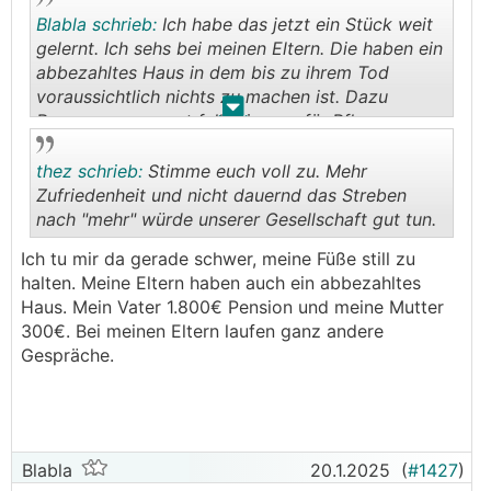
Blabla schrieb:
Ich habe das jetzt ein Stück weit
gelernt. Ich sehs bei meinen Eltern. Die haben ein
abbezahltes Haus in dem bis zu ihrem Tod
voraussichtlich nichts zu machen ist. Dazu
.
.
Reserve angespart falls sie was für Pflege
brauchen. Die können ihr Gehalt zu 100%
ausgeben und die sagen selber es macht keinen
thez schrieb:
Stimme euch voll zu. Mehr
Unterschied ob die Pension jetzt ein Tausender
Zufriedenheit und nicht dauernd das Streben
mehr oder weniger ist. Sie leben gefühlt wie
nach "mehr" würde unserer Gesellschaft gut tun.
Krösuse mit 4 Mal Urlaub im Jahr.
.
.
Ich tu mir da gerade schwer, meine Füße still zu
halten. Meine Eltern haben auch ein abbezahltes
Haus. Mein Vater 1.800€ Pension und meine Mutter
300€. Bei meinen Eltern laufen ganz andere
Gespräche.
Blabla
20.1.2025
(
#1427
)