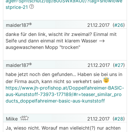
agen-Spritschutz/dp/B00SWX9AUI//?tag=showlowe
stprice-21
maider187
21.12.2017
(
#26
)
danke für den link, wischt ihr zweimal? Einmal mit
Seife und dann einmal mit klarem Wasser -->
ausgewaschenen Mopp "trocken"
maider187
21.12.2017
(
#27
)
habe jetzt noch den gefunden... Haben sie bei uns in
der Firma auch, kann nicht so verkehrt sein
https://www.jh-profishop.at/Doppelfahreimer-BASIC-
aus-Kunststoff-73973-177189/#r=teaser_similar_pro
ducts_doppelfahreimer-basic-aus-kunststoff
Miike
21.12.2017
(
#28
)
Ja, wieso nicht. Worauf man vielleicht(?) nur achten