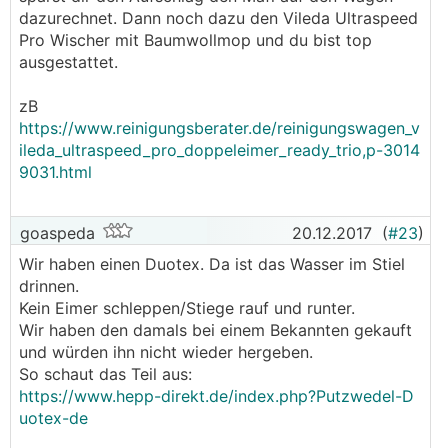
-Öl
dazurechnet. Dann noch dazu den Vileda Ultraspeed
-Handhabung
Pro Wischer mit Baumwollmop und du bist top
-usw...
ausgestattet.
danke schon mal
zB
https://www.reinigungsberater.de/reinigungswagen_v
ileda_ultraspeed_pro_doppeleimer_ready_trio,p-3014
9031.html
goaspeda
20.12.2017
(
#23
)
Wir haben einen Duotex. Da ist das Wasser im Stiel
drinnen.
Kein Eimer schleppen/Stiege rauf und runter.
Wir haben den damals bei einem Bekannten gekauft
und würden ihn nicht wieder hergeben.
So schaut das Teil aus:
https://www.hepp-direkt.de/index.php?Putzwedel-D
uotex-de