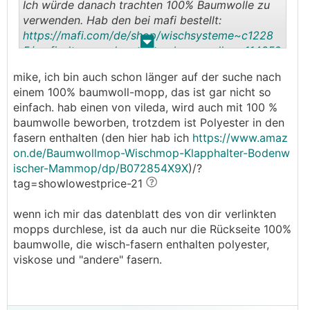
Ich würde danach trachten 100% Baumwolle zu
verwenden. Hab den bei mafi bestellt:
https://mafi.com/de/shop/wischsysteme~c1228
.
.
5/mafi-ultraspeed-pro-mop-baumwolle~p11465?
cid=1225
mike, ich bin auch schon länger auf der suche nach
einem 100% baumwoll-mopp, das ist gar nicht so
einfach. hab einen von vileda, wird auch mit 100 %
baumwolle beworben, trotzdem ist Polyester in den
fasern enthalten (den hier hab ich
https://www.amaz
on.de/Baumwollmop-Wischmop-Klapphalter-Bodenw
ischer-Mammop/dp/B072854X9X
)/?
tag=showlowestprice-21
wenn ich mir das datenblatt des von dir verlinkten
mopps durchlese, ist da auch nur die Rückseite 100%
baumwolle, die wisch-fasern enthalten polyester,
viskose und "andere" fasern.