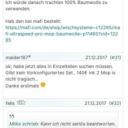
Ich würde danach trachten 100% Baumwolle zu
verwenden.
Hab den bei mafi bestellt:
https://mafi.com/de/shop/wischsysteme~c12285/ma
fi-ultraspeed-pro-mop-baumwolle~p11465?cid=122
85
maider187
21.12.2017
(
#31
)
ok, habe jetzt alles in Einzelteilen suchen müssen.
Gibt kein Vorkonfiguriertes Set.. 140€ ink 2 Mop is
nicht tragisch...
Danke erstmals
felis
21.12.2017
(
#32
)
Miike schrieb:
Kann ich nicht seriös beantworten.