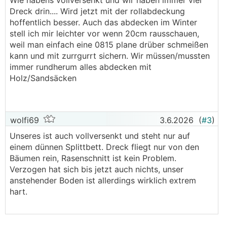
Wie habens vollversenkt und wir haben immer viel
dreckiges Wasser rein
Dreck drin.... Wird jetzt mit der rollabdeckung
hoffentlich besser. Auch das abdecken im Winter
Wir habens vor über 20 Jahren betoniert, Blech
stell ich mir leichter vor wenn 20cm rausschauen,
und Plastik ist noch Original, sind mittlerweile bei
weil man einfach eine 0815 plane drüber schmeißen
der 3. Folie, waren aber Hund bzw Hochwasser
kann und mit zurrgurrt sichern. Wir müssen/mussten
die die Folie gekillt haben
immer rundherum alles abdecken mit
Holz/Sandsäcken
Ohne betonieren wird's dir da unten schnell mal
was verziehen, besonders wenn's regnet, ich
würds nicht weglassen
wolfi69
3.6.2026
(
#3
)
Unseres ist auch vollversenkt und steht nur auf
einem dünnen Splittbett. Dreck fliegt nur von den
Bäumen rein, Rasenschnitt ist kein Problem.
Verzogen hat sich bis jetzt auch nichts, unser
anstehender Boden ist allerdings wirklich extrem
hart.