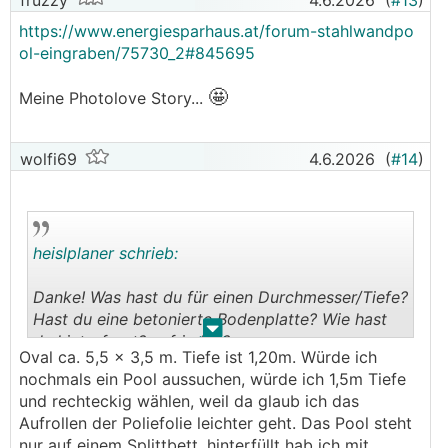
fruzzy
4.6.2026
(
#13
)
https://www.energiesparhaus.at/forum-stahlwandpo
ol-eingraben/75730_2#845695
🤩
Meine Photolove Story...
wolfi69
4.6.2026
(
#14
)
heislplaner schrieb:
Danke! Was hast du für einen Durchmesser/Tiefe?
Hast du eine betonierte Bodenplatte? Wie hast
.
.
du hinterfragt? zufrieden?
Oval ca. 5,5 x 3,5 m. Tiefe ist 1,20m. Würde ich
nochmals ein Pool aussuchen, würde ich 1,5m Tiefe
und rechteckig wählen, weil da glaub ich das
Aufrollen der Poliefolie leichter geht. Das Pool steht
nur auf einem Splittbett, hinterfüllt hab ich mit