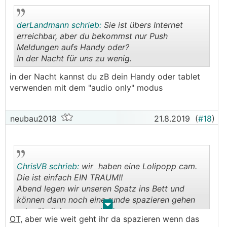
derLandmann schrieb:
Sie ist übers Internet
erreichbar, aber du bekommst nur Push
Meldungen aufs Handy oder?
In der Nacht für uns zu wenig.
.
.
in der Nacht kannst du zB dein Handy oder tablet
verwenden mit dem "audio only" modus
neubau2018
21.8.2019
(
#18
)
ChrisVB schrieb:
wir haben eine Lolipopp cam.
Die ist einfach EIN TRAUM!!
Abend legen wir unseren Spatz ins Bett und
können dann noch eine runde spazieren gehen
.
.
oder ähnliches.
OT
, aber wie weit geht ihr da spazieren wenn das
Die CAM ist für uns via app jederzeit übers