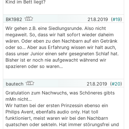
Kind im Bett liegt?
internet erreichbar.
Datenschutz pipapo blabla hin und her, diesen
Luxus möchte ich nicht mehr missen.
BK1982
21.8.2019
(
#19
)
Wir gehen z.B. eine Siedlungsrunde. Also nicht
megaweit. So, dass wir halt sofort wieder daheim
wären. Oder eben zu den Nachbarn auf ein Getränk
oder so... Aber aus Erfahrung wissen wir halt auch,
dass unser Junior einen sehr gesegneten Schlaf hat.
Bisher ist er noch nie aufgewacht während wir
spazieren oder so waren...
bautech
21.8.2019
(
#20
)
Gratulation zum Nachwuchs, was Schöneres gibts
mMn nicht...
Wir hatten bei der ersten Prinzessin ebenso ein
Philips Avent, ebenfalls audio only. Hat toll
funktioniert, meist waren wir bei den Nachbarn
quatschen oder sekteln. Hat immer störungsfrei und