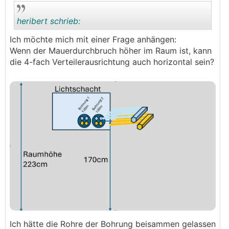
Geht das so oder sollte ich die KNV von oben mit
Sole anfahren? Man kann die Anschlüsse bei der KNV
heribert schrieb:
ja umlegen aber geht das auch mit beiden in die
Ich möchte mich mit einer Frage anhängen:
gleiche Richtung?
Wenn der Mauerdurchbruch höher im Raum ist, kann
.
.
die 4-fach Verteilerausrichtung auch horizontal sein?
Als RDS werde ich diese nehmen:
3) welcher 4-fach Verteiler ist preislich OK und hab
ihr verwendet?
3.1) einregulieren könnte ich auch mit Pyrometer
machen, wie arne.
Ich hätte die Rohre der Bohrung beisammen gelassen