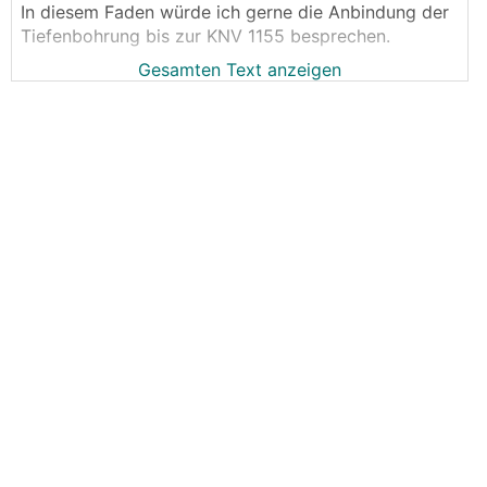
In diesem Faden würde ich gerne die Anbindung der
Tiefenbohrung bis zur KNV 1155 besprechen.
Gesamten Text anzeigen
Wie es zur 2 x 99 m duplex kam:
Hatten einen von KNV empfohlenen Installateur. Der
hat eine Heizlastberechnung bei Holter machen
lassen. Da sind ca. 10 kW heraus gekommen. Holter
hat gesagt, die
KWL
wird nicht berücksichtigt. Der
Geologe hat gesagt, tiefer bohren als 100 m machen
viele Firmen nicht und im Untergrund sind viele
Bruchzonen. Also hat er 2 x 95 mit laminarer
ausgelegt und keine passive Kühlung berücksichtigt
weil es keine Kühllastberechnung gegeben hat. Weil
es sowieso schon laminar war wollte ich aus
Redundanzgründen lieber duplex haben. Der
Tiefenbohrer hat statt 2x95 gleich zweimal auf 99
gebohrt.
Also gut.