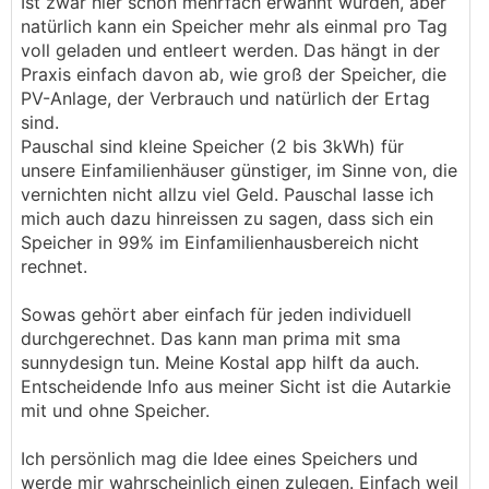
Ist zwar hier schon mehrfach erwähnt wurden, aber
Verluste durch Speichern lasse ich mal außen vor.
natürlich kann ein Speicher mehr als einmal pro Tag
voll geladen und entleert werden. Das hängt in der
Praxis einfach davon ab, wie groß der Speicher, die
PV-Anlage, der Verbrauch und natürlich der Ertag
sind.
Pauschal sind kleine Speicher (2 bis 3kWh) für
unsere Einfamilienhäuser günstiger, im Sinne von, die
vernichten nicht allzu viel Geld. Pauschal lasse ich
mich auch dazu hinreissen zu sagen, dass sich ein
Speicher in 99% im Einfamilienhausbereich nicht
rechnet.
Sowas gehört aber einfach für jeden individuell
durchgerechnet. Das kann man prima mit sma
sunnydesign tun. Meine Kostal app hilft da auch.
Entscheidende Info aus meiner Sicht ist die Autarkie
mit und ohne Speicher.
Ich persönlich mag die Idee eines Speichers und
werde mir wahrscheinlich einen zulegen. Einfach weil