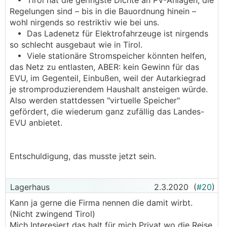
• Tirol hat die geringste Dichte an PV-Anlagen, die
Regelungen sind – bis in die Bauordnung hinein –
wohl nirgends so restriktiv wie bei uns.
• Das Ladenetz für Elektrofahrzeuge ist nirgends
so schlecht ausgebaut wie in Tirol.
• Viele stationäre Stromspeicher könnten helfen,
das Netz zu entlasten, ABER: kein Gewinn für das
EVU, im Gegenteil, Einbußen, weil der Autarkiegrad
je stromproduzierendem Haushalt ansteigen würde.
Also werden stattdessen "virtuelle Speicher"
gefördert, die wiederum ganz zufällig das Landes-
EVU anbietet.
Entschuldigung, das musste jetzt sein.
Lagerhaus
2.3.2020
(
#20
)
Kann ja gerne die Firma nennen die damit wirbt.
(Nicht zwingend Tirol)
Mich Interesiert das halt für mich Privat wo die Reise