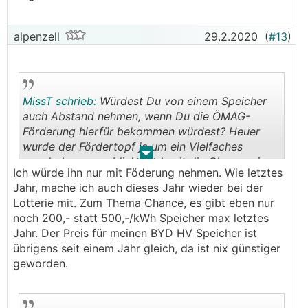
alpenzell
29.2.2020
(
#13
)
MissT schrieb:
Würdest Du von einem Speicher
auch Abstand nehmen, wenn Du die ÖMAG-
Förderung hierfür bekommen würdest? Heuer
wurde der Fördertopf ja um ein Vielfaches
.
.
angehoben, angeblich ist damit die Chance eine
Ich würde ihn nur mit Föderung nehmen. Wie letztes
Speicher-Förderung zu bekommen viel größer.
Jahr, mache ich auch dieses Jahr wieder bei der
Lotterie mit. Zum Thema Chance, es gibt eben nur
noch 200,- statt 500,-/kWh Speicher max letztes
Jahr. Der Preis für meinen BYD HV Speicher ist
übrigens seit einem Jahr gleich, da ist nix günstiger
geworden.