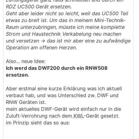
wesentlich schöner gelöst.
RDZ UC500 Gerät ersetzen.
Ich darf dabei auch ein wenig beratend mitwirken.
Geht aber leider nicht so leicht, weil das UC500 Teil
Auch regelungstechnisch würd ich da gerne noch ein
etwas zu breit ist. Um das in meinem Mini-Technik-
paar Punkte verbessern.
Raum unterzubringen, müsste ich meine komplette
Aber nichtsdestotrotz: die Hardware hat erstmal
Strom und Haustechnik Verkabelung neu machen
schon echt gutes Potential.
und versetzen -> das ist mir aber eine zu aufwändige
Operation am offenen Herzen.
Wir sind auch mit anderen Herstellern in Kontakt, um
künftig vielleicht auch andere alternative
KWL
-
Also... neue Idee:
Entfeuchtungs-Produkte anbieten zu können.
Ich werd das DWF200 durch ein RNW508
ersetzen.
Den Thread will ich jedenfalls nutzen, um bei
Interesse alle Unklarheiten zu Funktion und Technik
Aber erstmal eine kurze Erklärung was ich aktuell
besprechen zu können. Auch um Vor- und Nachteile
verbaut hab, und was Unterschied zw. DWF und
der verschiedenen Ansätze zu durchleuchten.
RNW Geräten ist.
Und auch um neue Produkte/Ideen vorstellen zu
mein aktuelles DWF-Gerät wird einfach nur in die
können, sobald verfügbar.
Zuluft-Verrohrung nach dem
KWL
-Gerät gesetzt.
im Prinzip sieht das so aus: