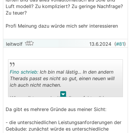
Luft modell? Zu kompliziert? Zu geringe Nachfrage?
Zu teuer?
Profi Meinung dazu würde mich sehr interessieren
leitwolf
13.6.2024
(
#81
)
Fino schrieb:
Ich bin mal lästig... In den andern
Therads passt es nicht so gut, einen neuen will
ich auch nicht machen.
.
.
Wieso gibt es noch nicht die perfekte all in one
Lösung? Irgendwie geht es ja immer darum
Da gibt es mehrere Gründe aus meiner Sicht:
wohin mit Wärme wohin mit Kälte. Für das eine
notwendige ist das andere ein abfallprodukt und
- die unterschiedlichen Leistungsanforderungen der
umgekehrt. Warum gibt es nicht das eine Gerät
Gebäude: zunächst würde es unterschiedliche
das alles kombiniert. Kühlen, heizen, entfeuchten,