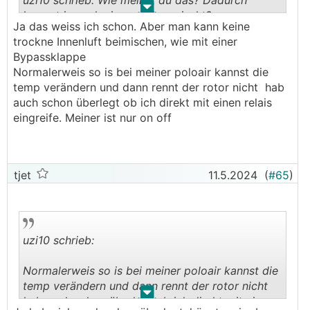
uzi10 schrieb: Wie meinst du das? Dadurch
-mittels-kwl-im-sommer/64298_6#751121
.
.
kommt ja auch nix zurückgemischt?
Ja das weiss ich schon. Aber man kann keine
───────────────
Alles schön und gut, aber meist nur schwer
trockne Innenluft beimischen, wie mit einer
umsetzbar.
Bypassklappe
wenn du bei einem Rotationstauscher die
Außer vielleicht für ein paar Bastler-Freaks.
Normalerweis so is bei meiner poloair kannst die
Rotation eine Weile lang stoppst, dann ist das
temp verändern und dann rennt der rotor nicht hab
wie ein Bypass. Dann geht die Luft einfach ohne
Dann gab es auch noch eine recht simple Lösung
auch schon überlegt ob ich direkt mit einen relais
"Wärmetauschen" durch.
ähnlich der allerersten Idee, im ersten Link,
eingreife. Meiner ist nur on off
umgesetzt von @helyx:
https://www.energiesparhaus.at/forum-hydraulik-fbh
-bka-deckenheizung-kuehlung-und-entfeuchtung/47
897_4#563253
tjet
11.5.2024
(
#65
)
Und weiters hat auch noch @Leitwolf ein paar sehr
gute Ideen, für eine Nachrüstvariante, die evtl. sogar
auch für die Masse tauglich sein könnte.
uzi10 schrieb:
Was gibt es fertiges am Markt?
Normalerweis so is bei meiner poloair kannst die
temp verändern und dann rennt der rotor nicht
.
.
A. KWL-Geräte mit aktiver Heizung/Kühlung:
hab auch schon überlegt ob ich direkt mit einen