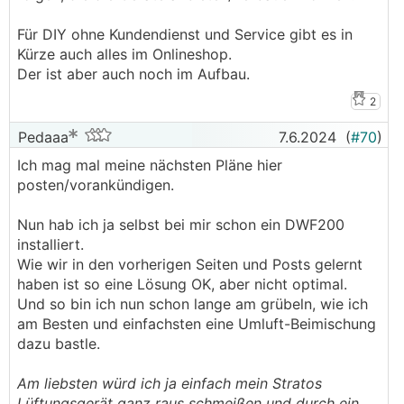
Ich muss sagen, preislich sind die Geräte nicht
Für DIY ohne Kundendienst und Service gibt es in
uninteressant!
Kürze auch alles im Onlineshop.
Der ist aber auch noch im Aufbau.
Aber es gibt noch ein wenig Verbesserungs-
Potential. z.B. verbauen die rel. kleine Luftfilter, die
2
ein recht kurzes Wechsel/Reinigungs-Intervall
bedeuten.
Pedaaa
7.6.2024
(
#70
)
Wenn genügend Platz vorhanden ist, würde ich die
Ich mag mal meine nächsten Pläne hier
Gerätefilter daher vielleicht eher ganz weglassen und
posten/vorankündigen.
stattdessen größere externe Filter-Kästen, wie z.B.
Leitwolf die anbietet, verbauen.
Nun hab ich ja selbst bei mir schon ein DWF200
installiert.
Auch ist die Service-Zugänglichkeit einiger
Wie wir in den vorherigen Seiten und Posts gelernt
Komponenten noch nicht wirklich ideal gelöst.
haben ist so eine Lösung OK, aber nicht optimal.
Aber das ist aktuell noch der Kompromiss, den man
Und so bin ich nun schon lange am grübeln, wie ich
eingehen muss, wenn man eine gut funktionierende
am Besten und einfachsten eine Umluft-Beimischung
KWL
-Entfeuchtungs-Lösung haben will.
dazu bastle.
Im Hintergrund sind aber bereits Entwicklungen am
Am liebsten würd ich ja einfach mein Stratos
Laufen und bei den neueren Produkten ist das schon
Lüftungsgerät ganz raus schmeißen und durch ein