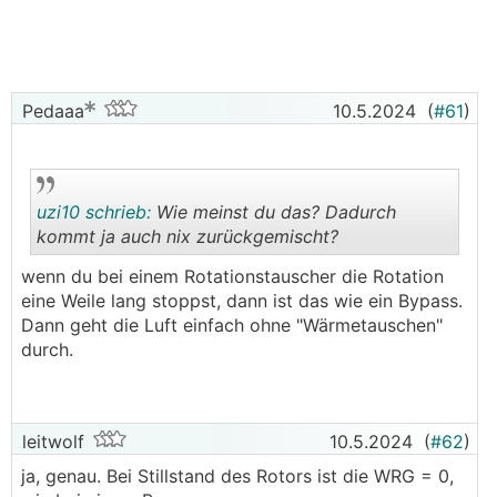
Kühl, aber feucht. Auch gab es schon Schimmel-
Berichte an Möbelrückwänden usw. im Sommer.
Hauptsächlich sind davon eher die östlichen
Bereiche in Österreich betroffen, wo es doch wärmer
Pedaaa
10.5.2024
(
#61
)
und feuchter im Sommer ist.
Und kann denn das Problem nun gelöst werden?
Ja, wenn das so einfach wäre...
uzi10 schrieb:
Wie meinst du das? Dadurch
Darüber rätseln und philosophieren jeden Sommer
kommt ja auch nix zurückgemischt?
erneut unzählige Leute in verschiedenen
Haustechnik-Foren
wenn du bei einem Rotationstauscher die Rotation
.
.
eine Weile lang stoppst, dann ist das wie ein Bypass.
Die "einfachste" Lösung ist es, trotz Flächenkühlung
Dann geht die Luft einfach ohne "Wärmetauschen"
noch eine Multisplit-Klimaanlage zu verbauen.
durch.
Verständlicherweise, missfällt das einigen
Hausbesitzern, zusätzlich zur eleganten unsichtbaren
Deckenkühlung, erst wieder Klima-Innengeräte zu
leitwolf
10.5.2024
(
#62
)
verbauen.
Auch sind Luftzug, Geräusch und Optik der Geräte
ja, genau. Bei Stillstand des Rotors ist die WRG = 0,
nicht immer so gern gesehen.