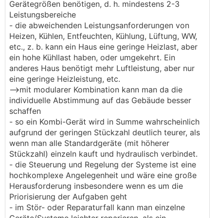
Gerätegrößen benötigen, d. h. mindestens 2-3
befeuchten, lüften und das alles vollautomatisch
Leistungsbereiche
als Sole und Luft modell? Zu kompliziert? Zu
- die abweichenden Leistungsanforderungen von
geringe Nachfrage? Zu teuer?
Heizen, Kühlen, Entfeuchten, Kühlung, Lüftung, WW,
etc., z. b. kann ein Haus eine geringe Heizlast, aber
Profi Meinung dazu würde mich sehr
ein hohe Kühllast haben, oder umgekehrt. Ein
interessieren
anderes Haus benötigt mehr Luftleistung, aber nur
eine geringe Heizleistung, etc.
-->mit modularer Kombination kann man da die
individuelle Abstimmung auf das Gebäude besser
schaffen
- so ein Kombi-Gerät wird in Summe wahrscheinlich
aufgrund der geringen Stückzahl deutlich teurer, als
wenn man alle Standardgeräte (mit höherer
Stückzahl) einzeln kauft und hydraulisch verbindet.
- die Steuerung und Regelung der Systeme ist eine
hochkomplexe Angelegenheit und wäre eine große
Herausforderung insbesondere wenn es um die
Priorisierung der Aufgaben geht
- im Stör- oder Reparaturfall kann man einzelne