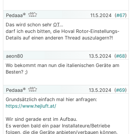
In Italien gibt es ein paar Hersteller, die sowas bauen.
Da ich mich nun schon länger und intensiv damit
Ja habe ich auch schon überlegt, könnte mir aber
Pedaaa
11.5.2024
(
#67
)
beschäftige, und es einfach nichts brauchbares dazu
vorstellen, dass dann das Gerät auf Störung
am Markt in Ö und D gibt, hab ich Gespräche mit
Das wird schon sehr
OT
...
geht. Werd dann einfach Mal probieren, den
Firma RDZ gestartet, und darf nun deren Geräte hier
darf ich euch bitten, die Hoval Rotor-Einstellungs-
Rotor auszustecken.
vertreiben.
Details auf einen anderen Thread auszulagern?!
Damit nicht alles doppelt erklärt werden muss, ist
aeon80
13.5.2024
(
#68
)
hier die Funktionsweise der Geräte genau
beschrieben:
Wo bekommt man nun die italienischen Geräte am
https://www.hejluft.at/funktions-beschreibung
Besten? ;)
Pedaaa
13.5.2024
(
#69
)
Grundsätzlich einfach mal hier anfragen:
https://www.hejluft.at/
Wir sind gerade erst im Aufbau.
Ich will hier nicht in Werbung verfallen, sondern das
Es werden bald ein paar Installateure/Betriebe
Ganze ganz nüchtern und offen durchleuchten:
folgen, die die Geräte anbieten/verbauen können.