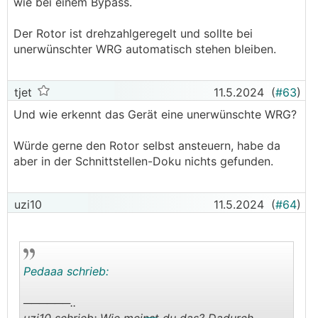
wie bei einem Bypass.
Alternativ kann die Lüftungsanlage zur
Der Rotor ist drehzahlgeregelt und sollte bei
Entfeuchtung genutzt werden.
unerwünschter WRG automatisch stehen bleiben.
Aber wie?
Dazu gab es schon unzählige DIY-Lösungsideen:
tjet
11.5.2024
(
#63
)
z.B.
Und wie erkennt das Gerät eine unerwünschte WRG?
https://www.energiesparhaus.at/forum-entfeuchtung
-mittels-kwl-im-sommer/64298_2#612184
Würde gerne den Rotor selbst ansteuern, habe da
aber in der Schnittstellen-Doku nichts gefunden.
https://www.energiesparhaus.at/forum-entfeuchtung
-mittels-kwl-im-sommer/64298_2#612203
uzi10
11.5.2024
(
#64
)
https://www.energiesparhaus.at/forum-kwl-entfeucht
ungsanlage/64340_1#611929
https://www.energiesparhaus.at/forum-kwl-entfeucht
Pedaaa schrieb:
ungsanlage/64340_1#612000
──────..
https://www.energiesparhaus.at/forum-entfeuchtung