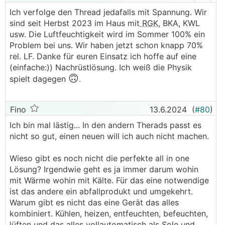
Ich verfolge den Thread jedafalls mit Spannung. Wir
sind seit Herbst 2023 im Haus mit
RGK
, BKA, KWL
usw. Die Luftfeuchtigkeit wird im Sommer 100% ein
Problem bei uns. Wir haben jetzt schon knapp 70%
rel. LF. Danke für euren Einsatz ich hoffe auf eine
(einfache:)) Nachrüstlösung. Ich weiß die Physik
🙃
spielt dagegen
.
Fino
13.6.2024
(
#80
)
Ich bin mal lästig... In den andern Therads passt es
nicht so gut, einen neuen will ich auch nicht machen.
Wieso gibt es noch nicht die perfekte all in one
Lösung? Irgendwie geht es ja immer darum wohin
mit Wärme wohin mit Kälte. Für das eine notwendige
ist das andere ein abfallprodukt und umgekehrt.
Warum gibt es nicht das eine Gerät das alles
kombiniert. Kühlen, heizen, entfeuchten, befeuchten,
lüften und das alles vollautomatisch als Sole und