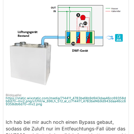
Bildquelle:
https://static.wixstatic.com/media/714411_4783bef4b9d943daa46cc69358d
b6d70~mv2.png/v1/fill/w_696,h_512,al_c/714411_4783bef4b9d943daa46cc6
9358db6d70~mv2.png
Ich hab bei mir auch noch einen Bypass gebaut,
sodass die Zuluft nur im Entfeuchtungs-Fall über das