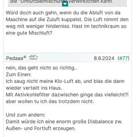
die "Umluftbeimischung" verwirklichen kann.
.
.
Würd doch auch gehn, wenn du die Abluft von da
Sonst kann es grundsätzlich nicht viel mehr oder
Maschine auf die Zuluft kuppelst. Die Luft nimmt den
weniger.
weg mit weniger hinderniss. Hast im technikraum so
Das RNW508 liegt Leistungstechnisch irgendwo
eine gute Mischluft?
zw. DWF200 und DWF400.
Pedaaa
8.6.2024
(
#77
)
nein, das geht nicht so richtig..
Zum Einen:
Ich saug nicht meine Klo-Luft ab, und blas die dann
wieder verteilt ins Haus.
Mit Aktivkohlefilter dazwischen ginge das vielleicht?!
aber wollen tu ich das trotzdem nicht.
Und zum andern:
Damit würde ich eine enorm große Disbalance zw.
Außen- und Fortluft erzeugen.