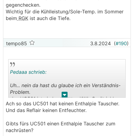
.
.
gegenchecken.
Wichtig für die Kühlleistung/Sole-Temp. im Sommer
beim
RGK
ist auch die Tiefe.
tempo85
3.8.2024
(
#190
)
Pedaaa schrieb:
Uh... nein da hast du glaube ich ein Verständnis-
Problem.
.
.
das UC501 ist ein komplettes
KWL
-Gerät inkl.
Ach so das UC501 hat keinen Enthalpie Tauscher.
Entfeuchtung. Das ist so ähnl. wie ein UC500 nur
Und das Reflair keinen Entfeuchter.
eben für die Deckenmontage.
Da ist bereits ein Kreuzstromwärmetauscher, Zu-
Gibts fürs UC501 einen Enthalpie Tauscher zum
und Abluft usw. alles mit drin.
nachrüsten?