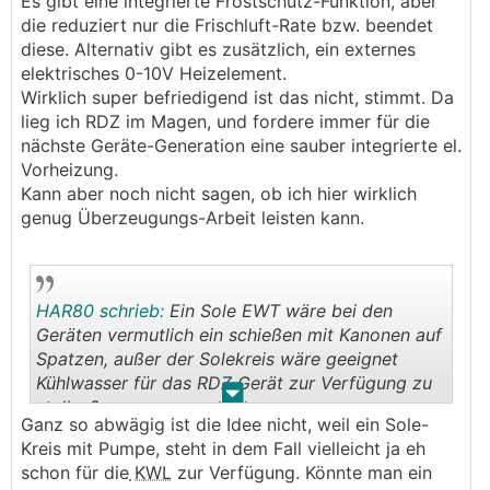
Es gibt eine integrierte Frostschutz-Funktion, aber
A. KWL-Geräte mit aktiver Heizung/Kühlung:
die reduziert nur die Frischluft-Rate bzw. beendet
Zum einen gibt es "aktive" KWL Geräte, die eigentlich
diese. Alternativ gibt es zusätzlich, ein externes
zur Verwendung als Luftheizung für Passivhäuser
elektrisches 0-10V Heizelement.
konzipiert sind:
Wirklich super befriedigend ist das nicht, stimmt. Da
z.B. Pichler PKOM4, Nilan Compact P oder Combi
lieg ich RDZ im Magen, und fordere immer für die
Polar.
nächste Geräte-Generation eine sauber integrierte el.
Die können als Umkehrfunktion auch Kühlen, und
Vorheizung.
damit die Luft auch entfeuchten.
Kann aber noch nicht sagen, ob ich hier wirklich
genug Überzeugungs-Arbeit leisten kann.
Nachteil ist, die entfeuchtete Zuluft kommt dann
auch wirklich kalt aus dem Gerät raus.
Also muss entweder die gesamte Zuluft-Verrohrung
auch komplett Dampfdiffusionsdicht (z.B. mit
HAR80 schrieb:
Ein Sole EWT wäre bei den
Armaflex) gedämmt werden oder alternativ ein
Geräten vermutlich ein schießen mit Kanonen auf
Nachheizregister verbaut werden, um die
Spatzen, außer der Solekreis wäre geeignet
Temperatur über Taupunkt zu heben, sonst
Kühlwasser für das RDZ Gerät zur Verfügung zu
schwitzen diese Rohre außen.
.
.
stellen?
Dieses Nachheizregister kann z.B. am Wasserkreis im
Ganz so abwägig ist die Idee nicht, weil ein Sole-
Rücklauf der Flächenkühlung angeschlossen werden.
Kreis mit Pumpe, steht in dem Fall vielleicht ja eh
schon für die
KWL
zur Verfügung. Könnte man ein