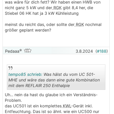
was wäre für dich fett? Wir haben einen HWB von
Kühlung.
nicht ganz 5 kW und der
RGK
gibt 8,4 her, die
Dann sollte das auch ohne Außengeräte auf alle
Stiebel 06 HK hat ja 3 kW Kühlleistung
Fälle Zukunftssicher sein.
meinst du reicht das, oder sollte der
RGK
nochmal
Ja, ich bin ja selbst auch überzeugt. (merkt man
größer geplant werden?
wahrscheinlich)
Selbst meine Frau, die immer gegen alles dieses
Lüftungs- und Technik-Zeug war, liebt es bei uns
im Haus, und sagt mir immer, nachdem wir wo
Pedaaa
3.8.2024
(
#188
)
anders waren, wie toll es im Vergleich zu Hause
ist. (und muss dazusagen, sie war auch der
Grund warum ich überhaupt drauf gekommen
bin, weil sie hasst die
LWP
oder Klima
tempo85 schrieb:
Was hälst du vom UC 501-
Außenkastln und die Innengeräte sowieso. Und
MHE und wäre das dann eine gute Kombination
mag auch den trockenen Luftzug nicht. Daher
mit dem REFLAIR 250 Enthalpie
hab ich mich anstrengen müssen, eine
akzeptable, aber technisch trotzdem gute
.
.
Uh... nein da hast du glaube ich ein Verständnis-
😅
Lösung zu finden
)
Problem.
das UC501 ist ein komplettes
KWL
-Gerät inkl.
Am liebsten würd ich auch auf UC500 umbauen,
Entfeuchtung. Das ist so ähnl. wie ein UC500 nur