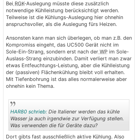
Bei
RGK
-Auslegung müsste diese zusätzlich
uninteressant!
notwendige Kühlleistung berücksichtigt werden.
Teilweise ist die Kühlungs-Auslegung hier ohnehin
Aber es gibt noch ein wenig Verbesserungs-
anspruchsvoller, als die Auslegung fürs Heizen.
Potential. z.B. verbauen die rel. kleine Luftfilter, die
ein recht kurzes Wechsel/Reinigungs-Intervall
Ansonsten kann man sich überlegen, ob man z.B. den
bedeuten.
Kompromiss eingeht, das UC500 Gerät nicht im
Wenn genügend Platz vorhanden ist, würde ich die
Sole-Ein-Strang, sondern erst nach der
WP
im Sole-
Gerätefilter daher vielleicht eher ganz weglassen und
Auslass-Strang einzubinden. Damit verliert man zwar
stattdessen größere externe Filter-Kästen, wie z.B.
etwas Entfeuchtungs-Leistung, aber die Kühlleistung
Leitwolf die anbietet, verbauen.
der (passiven) Flächenkühlung bleibt voll erhalten.
Mit Tiefenbohrung ist das alles normalerweise aber
Auch ist die Service-Zugänglichkeit einiger
ohnehin kein Thema.
Komponenten noch nicht wirklich ideal gelöst.
Aber das ist aktuell noch der Kompromiss, den man
eingehen muss, wenn man eine gut funktionierende
KWL
-Entfeuchtungs-Lösung haben will.
HAR80 schrieb:
Die Italiener werden das kühle
Wasser ja auch irgendwie zur Verfügung stellen.
Im Hintergrund sind aber bereits Entwicklungen am
Was verwenden die für Geräte dazu?
Laufen und bei den neueren Produkten ist das schon
wesentlich schöner gelöst.
.
.
Dort gibts fast ausschließlich aktive Kühlung. Also