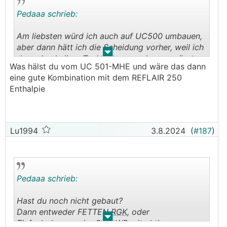
Pedaaa schrieb:
Am liebsten würd ich auch auf UC500 umbauen,
aber dann hätt ich die Scheidung vorher, weil ich
.
.
dazu den halben Technikraum umbauen müsste,
Was hälst du vom UC 501-MHE und wäre das dann
den Schaltschrank versetzen müsste und
eine gute Kombination mit dem REFLAIR 250
zusätzliche Umluftleitungen verlegen müsste. Im
Enthalpie
aktuell stark bewohnten Haus leider ein noGo.
Hab da leider etwas zu klein und knapp gebaut,
damit solche Änderungen einfacher möglich
wären.
Lu1994
3.8.2024
(
#187
)
Pedaaa schrieb:
Hast du noch nicht gebaut?
Dann entweder FETTEN
RGK
, oder
.
.
Tiefenbohrung oder Sole-WP mit aktiver