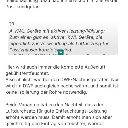
meine Meinung dazu hab ich eh schon im allerersten
Post kundgetan:
A. KWL-Geräte mit aktiver Heizung/Kühlung:
Zum einen gibt es "aktive" KWL Geräte, die
eigentlich zur Verwendung als Luftheizung für
Passivhäuser konzipiert sind:
.
.
z.B. Pichler PKOM4, Nilan Compact P oder Combi
Polar.
Hier wird auch immer die komplette Außenluft
Die können als Umkehrfunktion auch Kühlen, und
gekühlt/entfeuchtet.
damit die Luft auch entfeuchten.
Also ähnlich, wie bei den DWF-Nachrüstgeräten. Nur
wird im DWF auch gleich nacherwärmt und somit ist
Nachteil ist, die entfeuchtete Zuluft kommt dann
keine Isolierung der Rohre notwendig.
auch wirklich kalt aus dem Gerät raus.
Also muss entweder die gesamte Zuluft-
Beide Varianten haben den Nachteil, dass der
Verrohrung auch komplett Dampfdiffusionsdicht
Luftdurchsatz für gute Entfeuchtungs-Leistung
(z.B. mit Armaflex) gedämmt werden oder
erhöht werden muss. Damit erhöht man sich aber
alternativ ein Nachheizregister verbaut werden,
gleichzeitig den Eintrag von feuchter, warmer
um die Temperatur über Taupunkt zu heben,