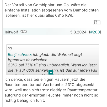
Der Vorteil von Combipolar und Co. wäre die
einfache Installation (abgesehen vom Dampfdichten
isolieren, ist hier quasi alles 0815
KWL
)
1
leitwolf
5.8.2024
(
#200
)
Benji schrieb:
ich glaub die Wahrheit liegt
irgendwo dazwischen.
23°C bei 75% rF sind unbehaglich. Wenn ich jetzt
die rF auf 60% senken kann, ist das auf jeden Fall
.
.
(viel) behaglicher. Aber es sind vermutlich auch
Ich denke, dass bei einigen Häusern jetzt die
24° bei 60% behaglicher als die 23°C/75%
Raumtemperatur auf Werte unter 23°C abgesenkt
Vielleicht gibt es sowas wie einen
wird, weil man sich trotz niedriger Raumtemperatur
"BehaglichkeitsIndex" (aber mit mehr als 3
aufgrund der erhöhten Feuchte immer noch nicht so
Stufen, sondern "linear" in Abhängigkeit von
richtig behaglich fühlt.
Temperatur und Feuchtigkeit?