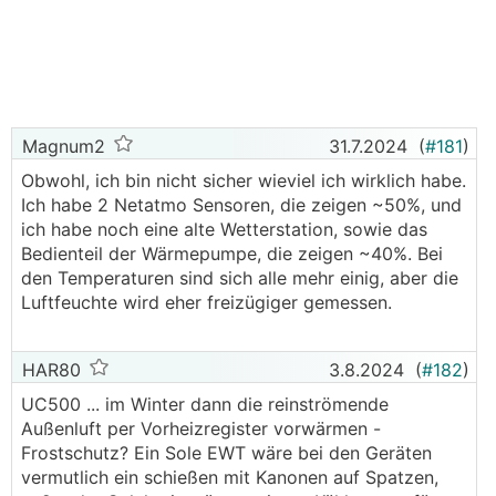
eines kalten Kellers oder einer Höhle.
Kühl, aber feucht. Auch gab es schon Schimmel-
Berichte an Möbelrückwänden usw. im Sommer.
Hauptsächlich sind davon eher die östlichen
Bereiche in Österreich betroffen, wo es doch wärmer
Magnum2
31.7.2024
(
#181
)
und feuchter im Sommer ist.
Obwohl, ich bin nicht sicher wieviel ich wirklich habe.
Ich habe 2 Netatmo Sensoren, die zeigen ~50%, und
Und kann denn das Problem nun gelöst werden?
ich habe noch eine alte Wetterstation, sowie das
Ja, wenn das so einfach wäre...
Bedienteil der Wärmepumpe, die zeigen ~40%. Bei
Darüber rätseln und philosophieren jeden Sommer
den Temperaturen sind sich alle mehr einig, aber die
erneut unzählige Leute in verschiedenen
Luftfeuchte wird eher freizügiger gemessen.
Haustechnik-Foren
Die "einfachste" Lösung ist es, trotz Flächenkühlung
HAR80
3.8.2024
(
#182
)
noch eine Multisplit-Klimaanlage zu verbauen.
Verständlicherweise, missfällt das einigen
UC500 ... im Winter dann die reinströmende
Hausbesitzern, zusätzlich zur eleganten unsichtbaren
Außenluft per Vorheizregister vorwärmen -
Deckenkühlung, erst wieder Klima-Innengeräte zu
Frostschutz? Ein Sole EWT wäre bei den Geräten
verbauen.
vermutlich ein schießen mit Kanonen auf Spatzen,