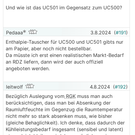
Das Reflair ist ein normales
KWL
-Gerät für
Und wie ist das UC501 im Gegensatz zum UC500?
Deckenmontage ohne Entfeuchtung.
Die Beiden sind nicht in Kombination zu
verbauen.
Pedaaa
3.8.2024
(
#191
)
Das würde wenig Sinn machen 2x
KWL
Geräte zu
Enthalpie-Tauscher für UC500 und UC501 gibts nur
verbauen.
am Papier, aber noch nicht bestellbar.
Da müsste ich erst einen realistischen Markt-Bedarf
an RDZ liefern, dann wird der auch offiziell
angeboten werden.
leitwolf
4.8.2024
(
#192
)
Bezüglich Auslegung vom
RGK
muss man auch
berücksichtigen, dass man bei Absenkung der
Raumluftfeuchte im Gegenzug die Raumtemperatur
nicht mehr so stark absenken muss, wie bisher
(gleiche Behaglichkeit). Ich denke, dass dadurch der
Kühlleistungsbedarf insgesamt (sensibel und latent)