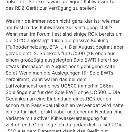
Auch sind Luftzug, Geräusch und Optik der Geräte
außer der Solekreis wäre geeignet Kühlwasser für
nicht immer so gern gesehen.
das RDZ Gerät zur Verfügung zu stellen?
Alternativ kann die Lüftungsanlage zur
Was mir da immer noch nicht ganz klar ist, wie man
Entfeuchtung genutzt werden.
am besten das Kühlwasser zur Verfügung stellt?
Aber wie?
Wenn man im Forum liest sind einige
RGK
bereits um
die 20°C angelangt durch die passive Kühlung
Dazu gab es schon unzählige DIY-Lösungsideen:
(Fußbodenheizung, BTA, ...). Der August beginnt aber
z.B.
gerade erst. 2. Solekreis für UC500 (zB eben aus
https://www.energiesparhaus.at/forum-entfeuchtung
einem großzügig ausgelegten Sole EWT) liefert so
-mittels-kwl-im-sommer/64298_2#612184
etwas überhaupt im August noch genügend kalte
Sole? Wenn man die Auslegungen für Sole EWTs
https://www.energiesparhaus.at/forum-entfeuchtung
herznimmt, dann wären das bei dem
-mittels-kwl-im-sommer/64298_2#612203
Luftvolumenstrom eines UC500 immerhin 266m
Solelänge nur für den Sole EWT ohne UC500 ... Die
https://www.energiesparhaus.at/forum-kwl-entfeucht
Gedanken an eine Einbindung eines
RGK
der eh
ungsanlage/64340_1#611929
schon zum Passivbauteilkühlen verwendet wird halte
ich da für nicht praktikabel und eher im Neubau eine
https://www.energiesparhaus.at/forum-kwl-entfeucht
Variante mit aktiver Kühlwassererzeugung für
ungsanlage/64340_1#612000
zielführend. Oder liege ich da gedanklich falsch? Die
15°C aus dem Datenblatt damit das Gerät gut