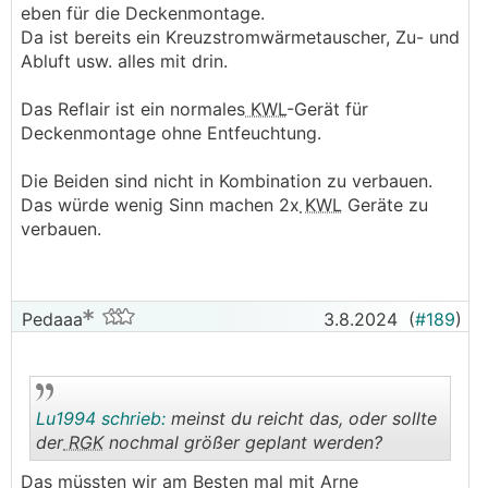
aber dann hätt ich die Scheidung vorher, weil ich
eben für die Deckenmontage.
dazu den halben Technikraum umbauen müsste,
Da ist bereits ein Kreuzstromwärmetauscher, Zu- und
den Schaltschrank versetzen müsste und
Abluft usw. alles mit drin.
zusätzliche Umluftleitungen verlegen müsste. Im
aktuell stark bewohnten Haus leider ein noGo.
Das Reflair ist ein normales
KWL
-Gerät für
Hab da leider etwas zu klein und knapp gebaut,
Deckenmontage ohne Entfeuchtung.
damit solche Änderungen einfacher möglich
wären.
Die Beiden sind nicht in Kombination zu verbauen.
Das würde wenig Sinn machen 2x
KWL
Geräte zu
verbauen.
Pedaaa
3.8.2024
(
#189
)
Lu1994 schrieb:
meinst du reicht das, oder sollte
der
RGK
nochmal größer geplant werden?
Das müssten wir am Besten mal mit Arne