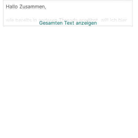
Hallo Zusammen,
wie bereits in anderen Threads erwähnt, will ich hier
Gesamten Text anzeigen
das jeden Sommer wiederaufkommende Thema
"sommerliche Entfeuchtung per
KWL
"
zusammenfassen, und alle bisher diskutierten DIY-
Lösungsideen und auch fertige
KWL
-Produkt-
Lösungen auflisten.
Wem das jetzt alles nichts sagt, hier mal eine
Einführung ins Thema:
Das Thema kommt immer wieder auf, weil es
mittlerweile immer mehr Häuser gibt, die mit ihrer
Wärmepumpe im Sommer kühlen, und dazu die
Heizflächen nutzen.
Aber bei dieser Art von Flächenkühlung wird eben
nur die Temperatur im Raum reduziert, aber nicht die
Luftfeuchtigkeit, wie es bei Split-Klimageräten der
Fall ist.
Die Folge ist dann im schlimmsten Fall das Gefühl