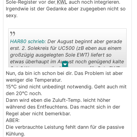
B. KWL-Geräte inkl. spezieller Umluft +
Sole-Register vor der
KWL
auch noch integrieren.
Entfeuchtungs-Funktion:
Irgendwie ist der Gedanke aber zugegeben nicht so
In Italien gibt es ein paar Hersteller, die sowas bauen.
sexy.
Da ich mich nun schon länger und intensiv damit
beschäftige, und es einfach nichts brauchbares dazu
am Markt in Ö und D gibt, hab ich Gespräche mit
Firma RDZ gestartet, und darf nun deren Geräte hier
HAR80 schrieb:
Der August beginnt aber gerade
vertreiben.
erst. 2. Solekreis für UC500 (zB eben aus einem
großzügig ausgelegten Sole EWT) liefert so
Damit nicht alles doppelt erklärt werden muss, ist
etwas überhaupt im August noch genügend kalte
.
.
hier die Funktionsweise der Geräte genau
Sole? Wenn man die Auslegungen für Sole EWTs
Nun, da bin ich schon bei dir. Das Problem ist aber
beschrieben:
herznimmt, dann wären das bei dem
weniger die Temperatur.
https://www.hejluft.at/funktions-beschreibung
Luftvolumenstrom eines UC500 immerhin 266m
15°C sind nicht unbedingt notwendig. Geht auch mit
Solelänge nur für den Sole EWT. Die Gedanken
den 20°C noch.
an eine Einbindung eines
RGK
der eh schon zum
Dann wird eben die Zuluft-Temp. leicht höher
Passivbauteilkühlen verwendet wird halte ich da
während des Entfeuchtens. Das macht sich in der
für nicht praktikabel. Die 15°C aus dem
Regel aber nicht bemerkbar.
Ich will hier nicht in Werbung verfallen, sondern das
Datenblatt damit das Gerät gut entfeuchtet ist
ABER:
Ganze ganz nüchtern und offen durchleuchten:
nicht wirklich warm
Die verbrauchte Leistung fehlt dann für die passive
Kühlung.
Ich muss sagen, preislich sind die Geräte nicht