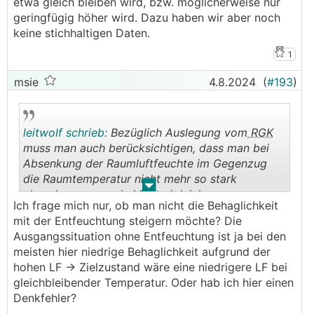
etwa gleich bleiben wird, bzw. möglicherweise nur
geringfügig höher wird. Dazu haben wir aber noch
keine stichhaltigen Daten.
1
msie
4.8.2024
(
#193
)
leitwolf schrieb:
Bezüglich Auslegung vom
RGK
muss man auch berücksichtigen, dass man bei
Absenkung der Raumluftfeuchte im Gegenzug
die Raumtemperatur nicht mehr so stark
.
.
absenken muss, wie bisher (gleiche
Ich frage mich nur, ob man nicht die Behaglichkeit
Behaglichkeit).
mit der Entfeuchtung steigern möchte? Die
Ausgangssituation ohne Entfeuchtung ist ja bei den
meisten hier niedrige Behaglichkeit aufgrund der
hohen LF -> Zielzustand wäre eine niedrigere LF bei
gleichbleibender Temperatur. Oder hab ich hier einen
Denkfehler?