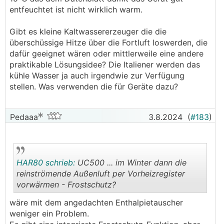
https://www.energiesparhaus.at/forum-entfeuchtung
entfeuchtet ist nicht wirklich warm.
-mittels-kwl-im-sommer/64298_6#751121
Gibt es kleine Kaltwassererzeuger die die
Alles schön und gut, aber meist nur schwer
überschüssige Hitze über die Fortluft loswerden, die
umsetzbar.
dafür geeignet wären oder mittlerweile eine andere
Außer vielleicht für ein paar Bastler-Freaks.
praktikable Lösungsidee? Die Italiener werden das
kühle Wasser ja auch irgendwie zur Verfügung
Dann gab es auch noch eine recht simple Lösung
stellen. Was verwenden die für Geräte dazu?
ähnlich der allerersten Idee, im ersten Link,
umgesetzt von @helyx:
Pedaaa
3.8.2024
(
#183
)
https://www.energiesparhaus.at/forum-hydraulik-fbh
-bka-deckenheizung-kuehlung-und-entfeuchtung/47
897_4#563253
HAR80 schrieb:
UC500 ... im Winter dann die
Und weiters hat auch noch @Leitwolf ein paar sehr
reinströmende Außenluft per Vorheizregister
gute Ideen, für eine Nachrüstvariante, die evtl. sogar
vorwärmen - Frostschutz?
auch für die Masse tauglich sein könnte.
.
.
wäre mit dem angedachten Enthalpietauscher
Was gibt es fertiges am Markt?
weniger ein Problem.