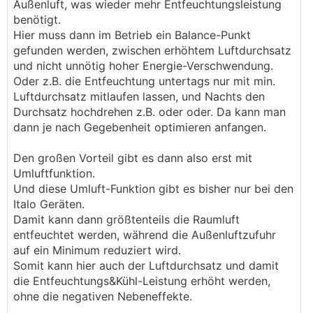
Außenluft, was wieder mehr Entfeuchtungsleistung
sonst schwitzen diese Rohre außen.
benötigt.
Dieses Nachheizregister kann z.B. am
Hier muss dann im Betrieb ein Balance-Punkt
Wasserkreis im Rücklauf der Flächenkühlung
gefunden werden, zwischen erhöhtem Luftdurchsatz
angeschlossen werden.
und nicht unnötig hoher Energie-Verschwendung.
Oder z.B. die Entfeuchtung untertags nur mit min.
Luftdurchsatz mitlaufen lassen, und Nachts den
Durchsatz hochdrehen z.B. oder oder. Da kann man
dann je nach Gegebenheit optimieren anfangen.
Den großen Vorteil gibt es dann also erst mit
Umluftfunktion.
Und diese Umluft-Funktion gibt es bisher nur bei den
Italo Geräten.
Damit kann dann größtenteils die Raumluft
entfeuchtet werden, während die Außenluftzufuhr
auf ein Minimum reduziert wird.
Somit kann hier auch der Luftdurchsatz und damit
die Entfeuchtungs&Kühl-Leistung erhöht werden,
ohne die negativen Nebeneffekte.