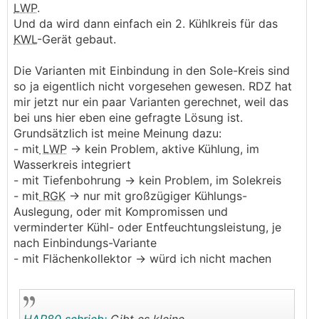
Ich darf dabei auch ein wenig beratend mitwirken.
LWP
.
Auch regelungstechnisch würd ich da gerne noch ein
Und da wird dann einfach ein 2. Kühlkreis für das
paar Punkte verbessern.
KWL
-Gerät gebaut.
Aber nichtsdestotrotz: die Hardware hat erstmal
schon echt gutes Potential.
Die Varianten mit Einbindung in den Sole-Kreis sind
so ja eigentlich nicht vorgesehen gewesen. RDZ hat
Wir sind auch mit anderen Herstellern in Kontakt, um
mir jetzt nur ein paar Varianten gerechnet, weil das
künftig vielleicht auch andere alternative
KWL
-
bei uns hier eben eine gefragte Lösung ist.
Entfeuchtungs-Produkte anbieten zu können.
Grundsätzlich ist meine Meinung dazu:
- mit
LWP
-> kein Problem, aktive Kühlung, im
Den Thread will ich jedenfalls nutzen, um bei
Wasserkreis integriert
Interesse alle Unklarheiten zu Funktion und Technik
- mit Tiefenbohrung -> kein Problem, im Solekreis
besprechen zu können. Auch um Vor- und Nachteile
- mit
RGK
-> nur mit großzügiger Kühlungs-
der verschiedenen Ansätze zu durchleuchten.
Auslegung, oder mit Kompromissen und
Und auch um neue Produkte/Ideen vorstellen zu
verminderter Kühl- oder Entfeuchtungsleistung, je
können, sobald verfügbar.
nach Einbindungs-Variante
- mit Flächenkollektor -> würd ich nicht machen