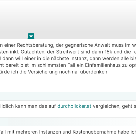
.
.
en einer Rechtsberatung, der gegnerische Anwalt muss im 
en inkl. Gutachten, der Streitwert sind dann 15k und die r
d dann will einer in die nächste Instanz, dann werden alle b
rstützung?
ht bereit bist im schlimmsten Fall ein Einfamilienhaus zu o
eine Empfehlung abgeben
ürde ich die Versicherung nochmal überdenken
Geht aber teilweise um LW Grundstuecke.
ildlich kann man das auf
durchblicker.at
vergleichen, geht s
utzutage im A...... Die kostet echt nicht die Welt, meine b
rauf, dass du freie Anwaltswahl ohne SB hast.
Fall mit mehreren Instanzen und Kostenuebernahme habe ich