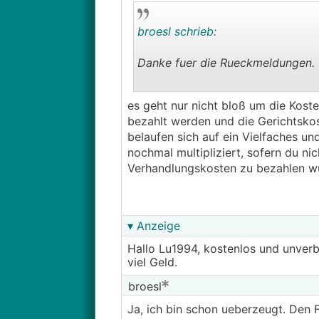
broesl schrieb:
Danke fuer die Rueckmeldungen.
──────..
es geht nur nicht bloß um die Kost
bautech schrieb:
bezahlt werden und die Gerichtskost
belaufen sich auf ein Vielfaches un
In welcher Region suchst du Unte
nochmal multipliziert, sofern du nic
Für das südliche NÖ könnte ich 
Verhandlungskosten zu bezahlen w
───────────────
Grossraum Wien/Wien Umgebung. 
▾ Anzeige
──────..
Hallo Lu1994, kostenlos und unverb
Lu1994 schrieb:
viel Geld.
Ganz ehrlich? Ohne RSV bist du he
broesl
kostet 25 im Monat, achte nur da
Ja, ich bin schon ueberzeugt. Den 