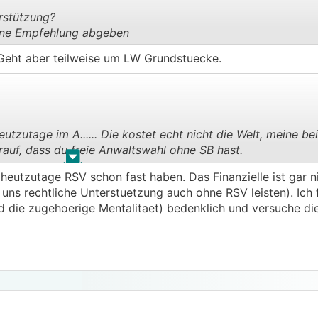
rstützung?
eine Empfehlung abgeben
.
.
eht aber teilweise um LW Grundstuecke.
utzutage im A...... Die kostet echt nicht die Welt, meine b
rauf, dass du freie Anwaltswahl ohne SB hast.
.
.
 heutzutage RSV schon fast haben. Das Finanzielle ist gar 
 Wartefrist, nur bei Aktivverfahren und da bis zu 12 Monate
uns rechtliche Unterstuetzung auch ohne RSV leisten). Ich f
nd die zugehoerige Mentalitaet) bedenklich und versuche di