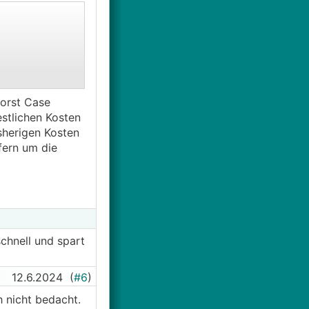
worst Case
estlichen Kosten
isherigen Kosten
pfern um die
chnell und spart
ei der ARAG
12.6.2024
(
#6
)
 nicht bedacht.