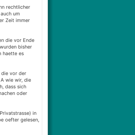
n rechtlicher
n auch um
er Zeit immer
ten die vor Ende
 wurden bisher
n haette es
 die vor der
A wie wir, die
h, dass sich
machen oder
rivatstrasse) in
e oefter gelesen,