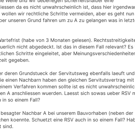
ne Weile und wir ueberlegen sicherheitshalber eine
essen da es nicht unwahrscheinlich ist, dass hier irgendwan
 wollen wir rechtliche Schritte vermeiden, aber es geht nu
er unseren Grund fahren um zu A zu gelangen was in letzt
e Wartefrist (habe von 3 Monaten gelesen). Rechtsstreitigkei
erlich nicht abgedeckt. Ist das in diesem Fall relevant? Es
lichen Schritte eingeleitet, aber Meinungsverschiedenheite
zeit gegeben.
r deren Grundstueck der Servitutsweg ebenfalls laeuft und
Die einen Nachbarn haben den gleichen Servitutsvertrag mit 
einem Verfahren kommen sollte ist es nicht unwahrscheinlic
en A anschliessen wuerden. Laesst sich sowas ueber RSV 
 in so einem Fall?
s besagter Nachbar A bei unserem Bauvorhaben (neben der P
en koennte. Schuetzt eine RSV auch in so einem Fall? Hab
 sind.