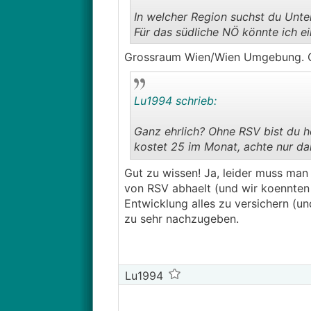
In welcher Region suchst du Unte
Für das südliche NÖ könnte ich 
Grossraum Wien/Wien Umgebung. G
Lu1994 schrieb:
Ganz ehrlich? Ohne RSV bist du he
kostet 25 im Monat, achte nur da
Gut zu wissen! Ja, leider muss man
Bei Passivverfahren gibt es keine
von RSV abhaelt (und wir koennten 
Entwicklung alles zu versichern (u
zu sehr nachzugeben.
Lu1994