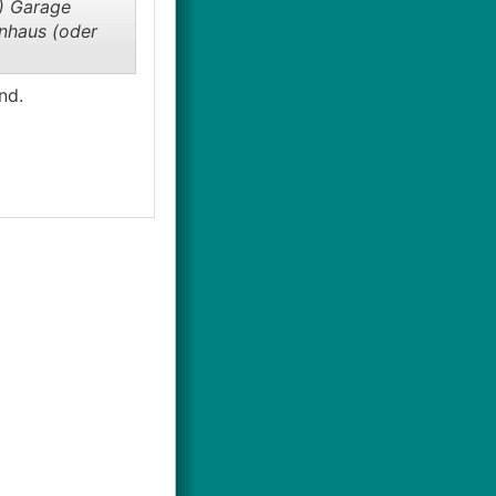
) Garage
hnhaus (oder
nd.