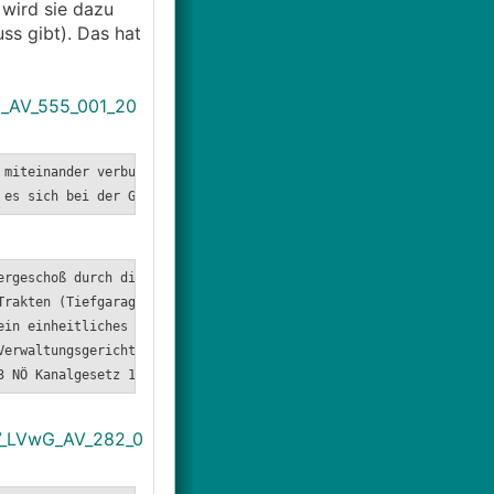
 wird sie dazu
ss gibt). Das hat
G_AV_555_001_20
 miteinander verbunden seien und aufgrund der vorhandenen Durchg
 es sich bei der Garage auch nicht um einen Gebäudeteil handle. 
ergeschoß durch die beidseitigen Durchgänge zum dazwischenliegen
Trakten (Tiefgarage und Häuser 1 und 2) Durchgänge und Verbindun
ein einheitliches Gebäude vor.
Verwaltungsgerichtshofes als ein einheitliches Gebäude anzusehen
3 NÖ Kanalgesetz 1977 ohne Bedeutung, ob die Fläche des jeweilig
27_LVwG_AV_282_0