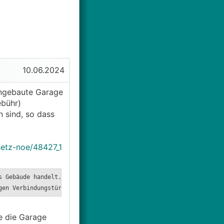
10.06.2024
 angebaute Garage
ebühr)
n sind, so dass
setz-noe/48427_1
s Gebäude handelt. Dieses ist zwar in 2 Teile unterteilt, aber e
gen Verbindungstüre ab), dann ist für jedes der beiden Gebäude u
e die Garage