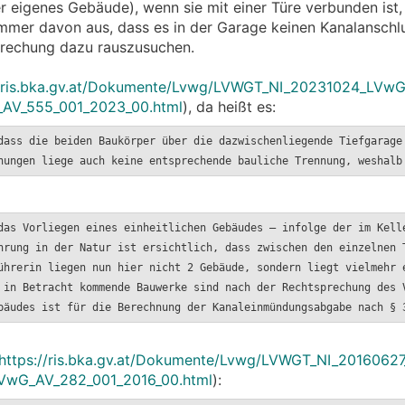
r eigenes Gebäude), wenn sie mit einer Türe verbunden ist,
mer davon aus, dass es in der Garage keinen Kanalanschlu
prechung dazu rauszusuchen.
//ris.bka.gv.at/Dokumente/Lvwg/LVWGT_NI_20231024_LVw
AV_555_001_2023_00.html
), da heißt es:
dass die beiden Baukörper über die dazwischenliegende Tiefgarage
nungen liege auch keine entsprechende bauliche Trennung, weshalb
das Vorliegen eines einheitlichen Gebäudes – infolge der im Kell
hrung in der Natur ist ersichtlich, dass zwischen den einzelnen 
ührerin liegen nun hier nicht 2 Gebäude, sondern liegt vielmehr 
 in Betracht kommende Bauwerke sind nach der Rechtsprechung des 
bäudes ist für die Berechnung der Kanaleinmündungsabgabe nach § 
https://ris.bka.gv.at/Dokumente/Lvwg/LVWGT_NI_201606
VwG_AV_282_001_2016_00.html
):