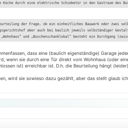
e Küche durch eine elektrische Schiebetür in den Gastraum des Bu
eurteilung der Frage, ob ein einheitliches Bauwerk oder zwei sel
gsgerichtshof aber auch bei baulich jeweils selbständiger Gestal
 „Wohnhaus“ und „Buschenschanklokal“ besteht ein Durchgang (zwis
assen, dass eine (baulich eigenständige) Garage jedenf
rd, wenn sie durch eine Tür direkt vom Wohnhaus (oder ei
ssen ist) erreichbar ist. D.h. die Beurteilung hängt (leider
n, wird sie sowieso dazu gezählt, aber das stellt glaub ic