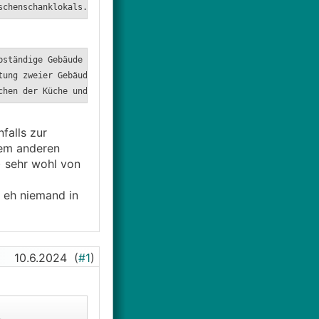
schenschanklokals. Das Buschenschanklokal stellt sich von außen 
bständige Gebäude vorliegen, ausgeführt, dass dies in erster Lin
tung zweier Gebäudebereiche davon aus, dass die durch die Verbin
chen der Küche und dem Gastraum), sodass auch eine einheitliche 
alls zur
nem anderen
) sehr wohl von
h eh niemand in
10.6.2024
(
#1
)